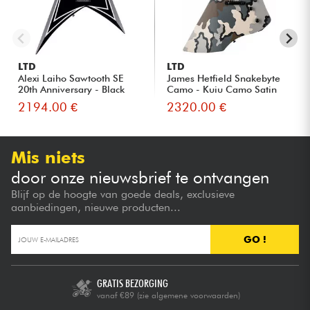
LTD
LTD
Alexi Laiho Sawtooth SE
James Hetfield Snakebyte
20th Anniversary - Black
Camo - Kuiu Camo Satin
W...
2194.00 €
2320.00 €
Mis niets
door onze nieuwsbrief te ontvangen
Blijf op de hoogte van goede deals, exclusieve
aanbiedingen, nieuwe producten...
GO !
GRATIS BEZORGING
vanaf €89
(zie algemene voorwaarden)