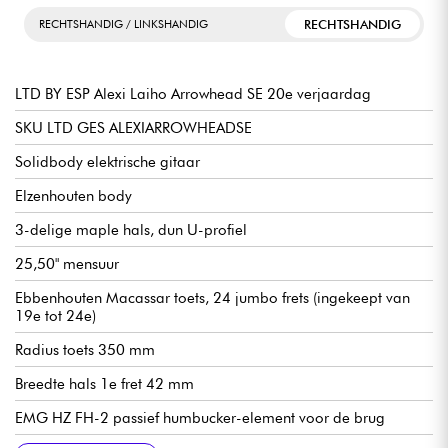
RECHTSHANDIG
RECHTSHANDIG / LINKSHANDIG
LTD BY ESP Alexi Laiho Arrowhead SE 20e verjaardag
SKU LTD GES ALEXIARROWHEADSE
Solidbody elektrische gitaar
Elzenhouten body
3-delige maple hals, dun U-profiel
25,50" mensuur
Ebbenhouten Macassar toets, 24 jumbo frets (ingekeept van
19e tot 24e)
Radius toets 350 mm
Breedte hals 1e fret 42 mm
EMG HZ FH-2 passief humbucker-element voor de brug
Volume
Tuimelschakelaar
Floyd Rose 1000 dubbelslot zwevend vibrato
Grover gesloten oliebad mechanieken
Verkocht met LTD koffer