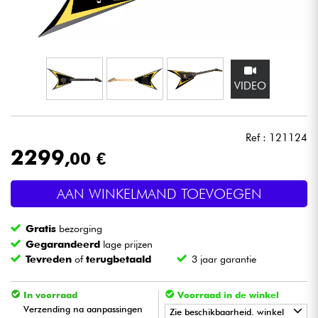
Hoofdtelefoon
Microfoon
VIDEO
DJ
Live Sound
Ref : 121124
2299
,00 €
Licht
AAN WINKELMAND TOEVOEGEN
Drums & percussie
Gratis
bezorging
Blaasinstrument
Gegarandeerd
lage prijzen
Tevreden
of
terugbetaald
3 jaar garantie
Viool & Quatuor
In voorraad
Voorraad in de winkel
Verzending na aanpassingen
Zie beschikbaarheid. winkel
Kinderen