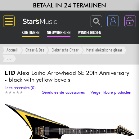
BETAAL IN 24 TERMIJNEN
0
KORTINGEN
NIEUWIGHEDEN
WINKELGIDSEN
Langue
Accueil
Gitaar & Bas
Elektrische Gitaar
Metal elektrische gitaar
Ltd
Gitaar & Bas
LTD
Alexi Laiho Arrowhead SE 20th Anniversary
- black with yellow bevels
Versterker & Effecten
Lees recensies (0)
★
★
★
★
★
★
★
★
★
★
Gerelateerde accessoires
Vergelijkbare producten
Toetsenbord & Piano
Synths & samplers
Home-studio