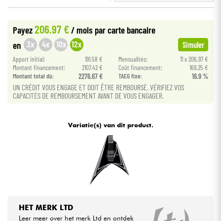
•
METAL GUITAR BY
Star
'
S
Music
Kabels & toebehoren
206.97 €
Payez
/ mois
par carte bancaire
3x
4x
10x
12x
en
Simuler
HiFi
Apport initial:
191.58 €
Mensualités:
11 x 206.97 €
Montant financement:
2107.42 €
Coût financement:
169.25 €
Montant total dù:
2276.67 €
TAEG fixe:
16.9 %
Sets
UN CRÉDIT VOUS ENGAGE ET DOIT ÊTRE REMBOURSÉ. VÉRIFIEZ VOS
CAPACITÉS DE REMBOURSEMENT AVANT DE VOUS ENGAGER.
Bekijk onze merken
Variatie(s) van dit product.
HET MERK LTD
Leer meer over het merk Ltd en ontdek