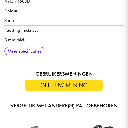
Nylon 1680D
Colour
Black
Padding thickness
8 mm thick
Height (mm)
580 mm
Width
Width (mm) 520
Depth
590 mm
Weight
1.6 kg
Meer specificaties
GEBRUIKERSMENINGEN
GEEF UW MENING
VERGELIJK MET ANDERE(N) PA TOEBEHOREN