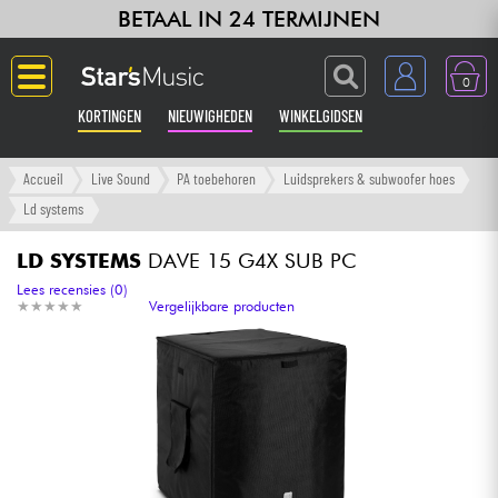
BETAAL IN 24 TERMIJNEN
0
KORTINGEN
NIEUWIGHEDEN
WINKELGIDSEN
Langue
Accueil
Live Sound
PA toebehoren
Luidsprekers & subwoofer hoes
Ld systems
Gitaar & Bas
LD SYSTEMS
DAVE 15 G4X SUB PC
Versterker & Effecten
Lees recensies (0)
★
★
★
★
★
★
★
★
★
★
Vergelijkbare producten
Toetsenbord & Piano
Synths & samplers
Home-studio