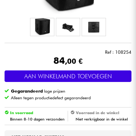
Hoofdtelefoon
Microfoon
DJ
Ref : 108254
Live Sound
84
,00 €
Licht
AAN WINKELMAND TOEVOEGEN
Drums & percussie
Gegarandeerd
lage prijzen
Alleen tegen productiedefect gegarandeerd
Blaasinstrument
In voorraad
Voorraad in de winkel
Viool & Quatuor
Binnen 8-10 dagen verzonden
Niet verkrijgbaar in de winkel
Kinderen