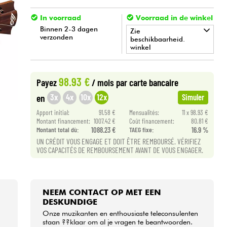
In voorraad
Voorraad in de winkel
Binnen 2-3 dagen
Zie
verzonden
beschikbaarheid.
winkel
•
Star
'
S
Music
LILLE
98.93 €
Payez
/ mois
par carte bancaire
•
Star
'
S
Music
TOULOUSE
3x
4x
10x
12x
en
Simuler
Apport initial:
91.58 €
Mensualités:
11 x 98.93 €
Montant financement:
1007.42 €
Coût financement:
80.81 €
Montant total dù:
1088.23 €
TAEG fixe:
16.9 %
UN CRÉDIT VOUS ENGAGE ET DOIT ÊTRE REMBOURSÉ. VÉRIFIEZ
VOS CAPACITÉS DE REMBOURSEMENT AVANT DE VOUS ENGAGER.
NEEM CONTACT OP MET EEN
DESKUNDIGE
Onze muzikanten en enthousiaste teleconsulenten
staan ??klaar om al je vragen te beantwoorden.