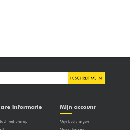
IK SCHRIJF ME IN
are informatie
Mijn account
act met ons op
Mijn bestellingen
e ?
Mijn adressen