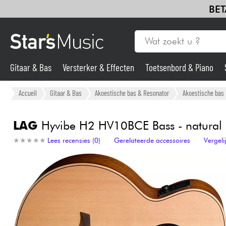
BET
Gitaar & Bas
Versterker & Effecten
Toetsenbord & Piano
Gitaar & Bas
Accueil
Gitaar & Bas
Akoestische bas & Resonator
Akoestische bas
Synths & samplers
LAG
Hyvibe H2 HV10BCE Bass - natural
★
★
★
★
★
★
★
★
★
★
Lees recensies (0)
Gerelateerde accessoires
Vergel
Microfoon
Licht
Viool & Quatuor