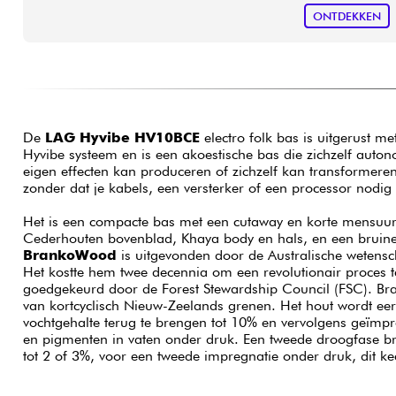
ONTDEKKEN
De
LAG Hyvibe HV10BCE
electro folk bas is uitgerust me
Hyvibe systeem en is een akoestische bas die zichzelf auton
eigen effecten kan produceren of zichzelf kan transformere
zonder dat je kabels, een versterker of een processor nodig 
Het is een compacte bas met een cutaway en korte mensuur
Cederhouten bovenblad, Khaya body en hals, en een bruin
BrankoWood
is uitgevonden door de Australische weten
Het kostte hem twee decennia om een revolutionair proces te
goedgekeurd door de Forest Stewardship Council (FSC). 
van kortcyclisch Nieuw-Zeelands grenen. Het hout wordt ee
vochtgehalte terug te brengen tot 10% en vervolgens geïmp
en pigmenten in vaten onder druk. Een tweede droogfase br
tot 2 of 3%, voor een tweede impregnatie onder druk, dit k