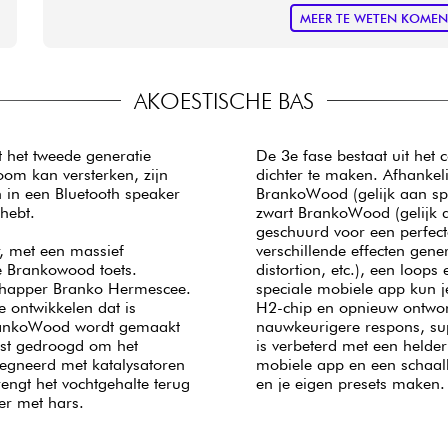
MEER TE WETEN KOME
AKOESTISCHE BAS
t het tweede generatie
De 3e fase bestaat uit het
oom kan versterken, zijn
dichter te maken. Afhankeli
n in een Bluetooth speaker
BrankoWood (gelijk aan sp
hebt.
zwart BrankoWood (gelijk aa
geschuurd voor een perfect
, met een massief
verschillende effecten gene
e Brankowood toets.
distortion, etc.), een loops
schapper Branko Hermescee.
speciale mobiele app kun j
 ontwikkelen dat is
H2-chip en opnieuw ontwor
BrankoWood wordt gemaakt
nauwkeurigere respons, su
rst gedroogd om het
is verbeterd met een helder
regneerd met katalysatoren
mobiele app en een schaalb
engt het vochtgehalte terug
en je eigen presets maken.
eer met hars.