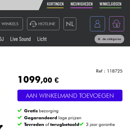
KORTINGEN
NIEUWIGHEDEN
WINKELGIDSEN
NL
WINKELS
HOTLINE
0
France
DJ
Live Sound
Licht
de catégories
Belgique
Toetsenbord & Piano
België
Hoofdtelefoon
España
Ref : 118725
1099
,00 €
Deutschland
Live Sound
English
AAN WINKELMAND TOEVOEGEN
Blaasinstrument
Gratis
bezorging
Kabels & toebehoren
Gegarandeerd
lage prijzen
Tevreden
of
terugbetaald
3 jaar garantie