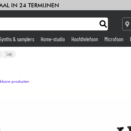
AAL IN 24 TERMIJNEN
Synths & samplers
Home-studio
Hoofdtelefoon
Microfoon
Versterker & Effecten
Lag
Home-studio
ijkbare producten
DJ
Drums & percussie
Kinderen