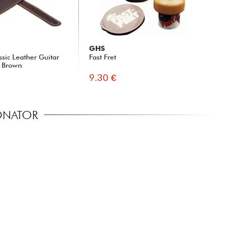
GHS
ssic Leather Guitar
Fast Fret
k Brown
9.30 €
SONATOR