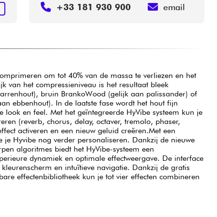
+33 181 930 900
email
N
 comprimeren om tot 40% van de massa te verliezen en het
jk van het compressieniveau is het resultaat bleek
arrenhout), bruin BrankoWood (gelijk aan palissander) of
n ebbenhout). In de laatste fase wordt het hout fijn
e look en feel. Met het geïntegreerde HyVibe systeem kun je
reren (reverb, chorus, delay, octaver, tremolo, phaser,
 effect activeren en een nieuw geluid creëren.Met een
e je Hyvibe nog verder personaliseren. Dankzij de nieuwe
pen algoritmes biedt het HyVibe-systeem een
perieure dynamiek en optimale effectweergave. De interface
 kleurenscherm en intuïtieve navigatie. Dankzij de gratis
are effectenbibliotheek kun je tot vier effecten combineren