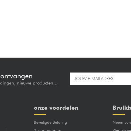
e ontvangen
edingen, nieuwe producten...
onze voordelen
Bruikb
Beveiligde Betaling
Neem cont
3 jaar garantie
Wie zijn w