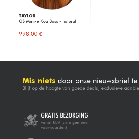
TAYLOR
GS Mini-e Koa Bass - natural
998.00 €
Mis niets
door onze nieuwsbrief t
Blijf op de hoogte van goede deals, exclusieve aanbi
GRATIS BEZORGING
vanaf €89
(zie algemene
voorwaarden)