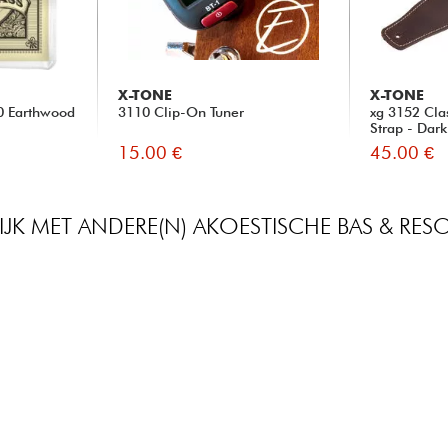
X-TONE
X-TONE
70 Earthwood
3110 Clip-On Tuner
xg 3152 Cla
Strap - Dar
15.00 €
45.00 €
IJK MET ANDERE(N) AKOESTISCHE BAS & RE