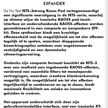
EXPANDER
De Nu:Tekt
NTS-3strong Kaoss Pad vertegenwoordigt
een significante vooruitgang in de NTS-serie, waarbij
op slimme wijze de iconische KAOSS pad touch-
interface en onderscheidende KAOSS-effecten worden
gecombineerd in een compacte en aanpasbare DIY-
kit. Deze synthesizer biedt een krachtige
effecteenheid met de mogelijkheid om tot vier effecten
tegelijk af te spelen, waardoor diepgaande
bewerkingsopties ontstaan voor ongeëvenaarde
veelzijdigheid en een dynamische
uitvoeringservaring.
Ondanks zijn compacte formaat beschikt de NTS-3
over een veelheid aan ingebouwde KAOSS-effecten,
variërend van essentiële filters tot meeslepende
vertragingen, waardoor creatieve klankverkenning
mogelijk is. De mogelijkheid om tot vier effecten
tegelijkertijd te combineren en op te slaan, biedt
maximale flexibiliteit om unieke en innovatieve
geluiden te creëren.
Het apparaat onderscheidt zich door zijn
gebruiksvriendelijke interface, met een iconische XY-