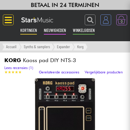
BETAAL IN 24 TERMIJNEN
0
KORTINGEN
NIEUWIGHEDEN
WINKELGIDSEN
Langue
Accueil
Synths & samplers
Expander
Korg
Gitaar & Bas
KORG
Kaoss pad DIY NTS-3
Lees recensies (1)
★
★
★
★
★
★
★
★
★
★
Gerelateerde accessoires
Vergelijkbare producten
Versterker & Effecten
Toetsenbord & Piano
Synths & samplers
Home-studio