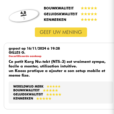
BOUWKWALITEIT
★
★
★
★
★
★
★
★
★
★
4,8
GELUIDSKWALITEIT
★
★
★
★
★
★
★
★
★
★
5
KENMERKEN
★
★
★
★
★
★
★
★
★
★
GEEF UW MENING
gepost op 16/11/2024 à 19:28
GILLES G.
Gecertificeerde aankoop
Ce petit Korg Nu-tekt (NTS-3) est vraiment sympa,
facile a monter, utilisation intuitive.
un Kaoss pratique a ajouter a son setup mobile et
meme fixe.
WERELDWIJD MERK
★
★
★
★
★
★
★
★
★
★
★
★
★
★
★
★
★
★
★
★
BOUWKWALITEIT
★
★
★
★
★
★
★
★
★
★
GELUIDSKWALITEIT
★
★
★
★
★
★
★
★
★
★
KENMERKEN