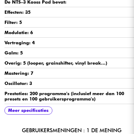
De NTS-3 Kaoss Pad bevat:
Effecten: 35
Filter: 5
Modulatie: 6
Vertraging: 4
Galm: 5
Overig: 5 (looper, grainshifter, vinyl break...)
Mastering: 7
Oscillator: 3
Prestaties: 200 programma's (inclusief meer dan 100
presets en 100 gebruikersprogramma's)
Ingangen: Audio In mini-jack (3,5 mm), Sync In mini-jac
Uitgangen: Hoofdtelefoon/Audio Out mini-jack (3,5 mm)
Gevoed via USB-poort
Stroomverbruik: 500 mA
Inbegrepen accessoires: USB-C-kabels, Montage-
Meer specificaties
(3,5 mm), USB-C
Sync Out mini-jack (3,5 mm)
instructies en schroevendraaier.
GEBRUIKERSMENINGEN : 1 DE MENING