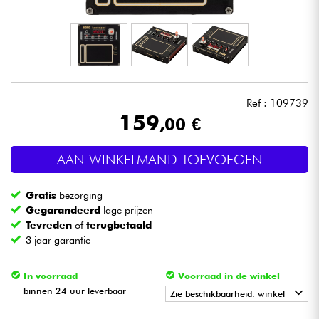
Hoofdtelefoon
Microfoon
DJ
Ref : 109739
159
,00 €
Live Sound
AAN WINKELMAND TOEVOEGEN
Licht
Gratis
bezorging
Drums & percussie
Gegarandeerd
lage prijzen
Tevreden
of
terugbetaald
3 jaar garantie
Blaasinstrument
In voorraad
Voorraad in de winkel
Viool & Quatuor
binnen 24 uur leverbaar
Zie beschikbaarheid. winkel
Kinderen