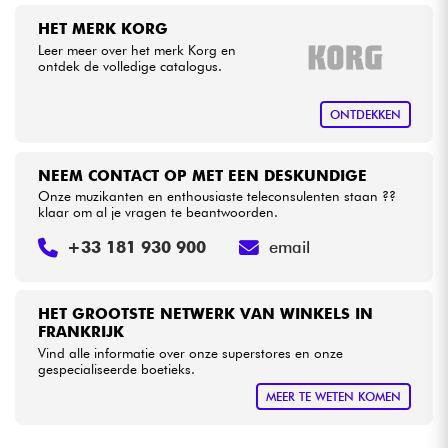
•
Star
'
S
Music
LILLE
HET MERK KORG
•
Star
'
S
Music
LYON
Kabels & toebehoren
Leer meer over het merk Korg en
ontdek de volledige catalogus.
•
Star
'
S
Music
PARIS
HiFi
ONTDEKKEN
•
Star
'
S
Music
TOULOUSE
Sets
NEEM CONTACT OP MET EEN DESKUNDIGE
Onze muzikanten en enthousiaste teleconsulenten staan ??
Bekijk onze merken
klaar om al je vragen te beantwoorden.
+33 181 930 900
email
HET GROOTSTE NETWERK VAN WINKELS IN
FRANKRIJK
Vind alle informatie over onze superstores en onze
gespecialiseerde boetieks.
MEER TE WETEN KOMEN