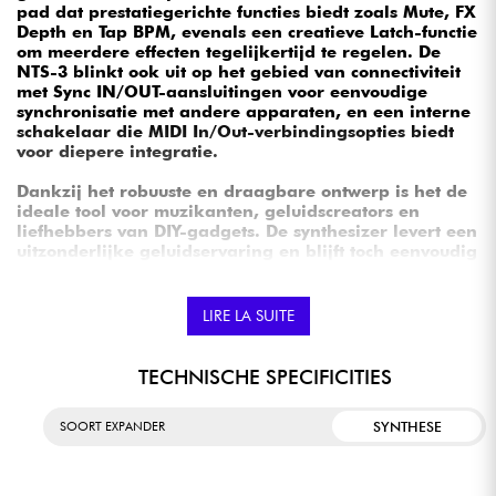
pad dat prestatiegerichte functies biedt zoals Mute, FX
Depth en Tap BPM, evenals een creatieve Latch-functie
om meerdere effecten tegelijkertijd te regelen. De
NTS-3 blinkt ook uit op het gebied van connectiviteit
met Sync IN/OUT-aansluitingen voor eenvoudige
synchronisatie met andere apparaten, en een interne
schakelaar die MIDI In/Out-verbindingsopties biedt
voor diepere integratie.
Dankzij het robuuste en draagbare ontwerp is het de
ideale tool voor muzikanten, geluidscreators en
liefhebbers van DIY-gadgets. De synthesizer levert een
uitzonderlijke geluidservaring en blijft toch eenvoudig
te vervoeren, zodat gebruikers hun creativiteit overal
kunnen ontketenen.
LIRE LA SUITE
Samengevat herdefinieert de Nu:Tekt NTS-3 Kaoss
Pad de verwachtingen voor DIY-effecteenheden, met
een unieke combinatie van kracht, veelzijdigheid en
TECHNISCHE SPECIFICITIES
bespeelbaarheid in een compact en aanpasbaar
formaat, waardoor optredens en muzikale creativiteit
SYNTHESE
SOORT EXPANDER
naar nieuwe hoogten worden gestuwd.