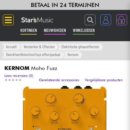
BETAAL IN 24 TERMIJNEN
0
KORTINGEN
NIEUWIGHEDEN
WINKELGIDSEN
Langue
Accueil
Versterker & Effecten
Elektrische gitaareffecten
Overdrive/distortion/fuzz effectpedaal
Kernom
Gitaar & Bas
KERNOM
Moho Fuzz
Versterker & Effecten
Lees recensies (0)
★
★
★
★
★
★
★
★
★
★
Gerelateerde accessoires
Vergelijkbare producten
Toetsenbord & Piano
Synths & samplers
Home-studio