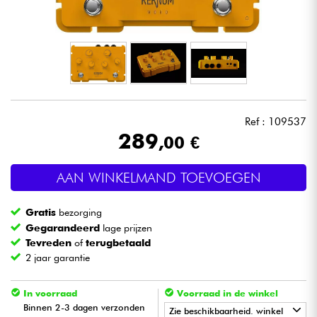
Hoofdtelefoon
Microfoon
DJ
Ref : 109537
Live Sound
289
,00 €
Licht
AAN WINKELMAND TOEVOEGEN
Drums & percussie
Gratis
bezorging
Gegarandeerd
lage prijzen
Blaasinstrument
Tevreden
of
terugbetaald
2 jaar garantie
Viool & Quatuor
In voorraad
Voorraad in de winkel
Binnen 2-3 dagen verzonden
Zie beschikbaarheid. winkel
Kinderen