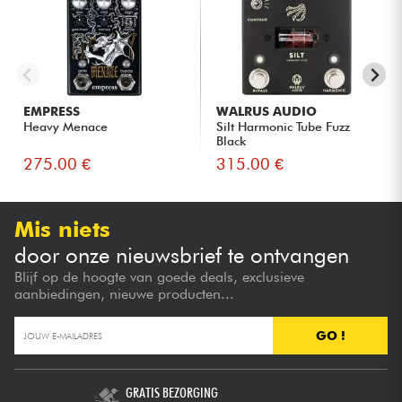
EMPRESS
WALRUS AUDIO
Heavy Menace
Silt Harmonic Tube Fuzz
Black
275.00 €
315.00 €
Mis niets
door onze nieuwsbrief te ontvangen
Blijf op de hoogte van goede deals, exclusieve
aanbiedingen, nieuwe producten...
GO !
GRATIS BEZORGING