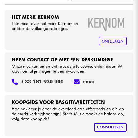
•
LA PÉDALE BY
Star
'
S
Music
Kabels & toebehoren
HET MERK KERNOM
•
Star
'
S
Music
TOULOUSE
Leer meer over het merk Kernom en
ontdek de volledige catalogus.
HiFi
ONTDEKKEN
Sets
NEEM CONTACT OP MET EEN DESKUNDIGE
Bekijk onze merken
Onze muzikanten en enthousiaste teleconsulenten staan ??
klaar om al je vragen te beantwoorden.
+33 181 930 900
email
KOOPGIDS VOOR BASGITAAREFFECTEN
Hoe navigeer je door de overvloed aan effectpedalen die op
de markt verkrijgbaar zijn? Star's Music maakt de balans op,
volg deze koopgids!
CONSULTEREN