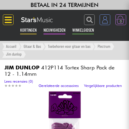
BETAAL IN 24 TERMIJNEN
0
KORTINGEN
NIEUWIGHEDEN
WINKELGIDSEN
Langue
Accueil
Gitaar & Bas
Toebehoren voor gitaar en bas
Plectrum
Jim dunlop
Gitaar & Bas
JIM DUNLOP
412P114 Tortex Sharp Pack de
12 - 1.14mm
Versterker & Effecten
Lees recensies (0)
★
★
★
★
★
★
★
★
★
★
Gerelateerde accessoires
Vergelijkbare producten
Toetsenbord & Piano
Synths & samplers
Home-studio