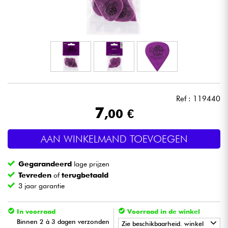
Hoofdtelefoon
Microfoon
DJ
Live Sound
Ref : 119440
7
,00 €
Licht
AAN WINKELMAND TOEVOEGEN
Drums & percussie
Gegarandeerd
lage prijzen
Blaasinstrument
Tevreden
of
terugbetaald
3 jaar garantie
Viool & Quatuor
In voorraad
Voorraad in de winkel
Binnen 2 à 3 dagen verzonden
Zie beschikbaarheid. winkel
Kinderen