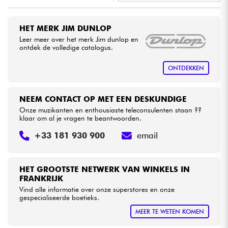
•
Star
'
S
Music
BRUXELLES
Kabels & toebehoren
HET MERK JIM DUNLOP
Leer meer over het merk Jim dunlop en
ontdek de volledige catalogus.
HiFi
ONTDEKKEN
Sets
NEEM CONTACT OP MET EEN DESKUNDIGE
Bekijk onze merken
Onze muzikanten en enthousiaste teleconsulenten staan ??
klaar om al je vragen te beantwoorden.
+33 181 930 900
email
HET GROOTSTE NETWERK VAN WINKELS IN
FRANKRIJK
Vind alle informatie over onze superstores en onze
gespecialiseerde boetieks.
MEER TE WETEN KOMEN