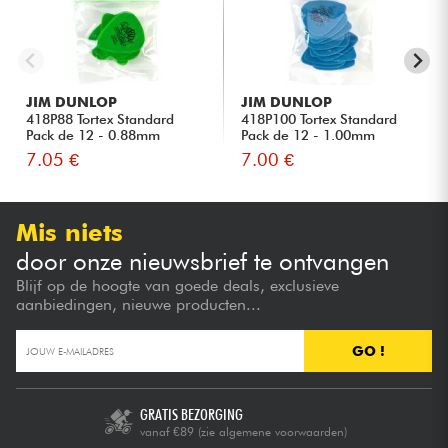
JIM DUNLOP
JIM DUNLOP
418P88 Tortex Standard
418P100 Tortex Standard
Pack de 12 - 0.88mm
Pack de 12 - 1.00mm
7.05 €
7.00 €
Mis niets
door onze nieuwsbrief te ontvangen
Blijf op de hoogte van goede deals, exclusieve
aanbiedingen, nieuwe producten...
GO !
GRATIS BEZORGING
vanaf €89
(zie algemene voorwaarden)