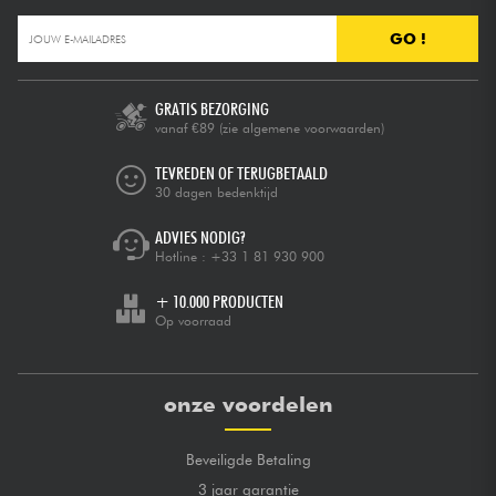
GO !
GRATIS BEZORGING
vanaf €89
(zie algemene voorwaarden)
TEVREDEN OF TERUGBETAALD
30 dagen bedenktijd
ADVIES NODIG?
Hotline :
+33 1 81 930 900
+ 10.000 PRODUCTEN
Op voorraad
onze voordelen
Beveiligde Betaling
3 jaar garantie