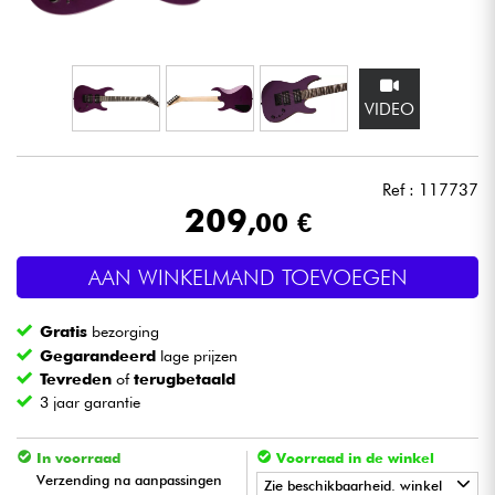
Hoofdtelefoon
Microfoon
VIDEO
DJ
Ref : 117737
Live Sound
209
,00 €
Licht
AAN WINKELMAND TOEVOEGEN
Drums & percussie
Gratis
bezorging
Gegarandeerd
lage prijzen
Blaasinstrument
Tevreden
of
terugbetaald
3 jaar garantie
Viool & Quatuor
In voorraad
Voorraad in de winkel
Verzending na aanpassingen
Zie beschikbaarheid. winkel
Kinderen