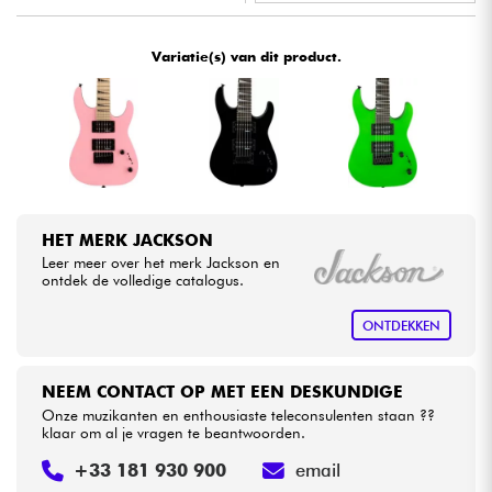
•
Star
'
S
Music
BRUGES
Kabels & toebehoren
Variatie(s) van dit product.
•
Star
'
S
Music
BRUXELLES
HiFi
Sets
Bekijk onze merken
HET MERK JACKSON
Leer meer over het merk Jackson en
ontdek de volledige catalogus.
ONTDEKKEN
NEEM CONTACT OP MET EEN DESKUNDIGE
Onze muzikanten en enthousiaste teleconsulenten staan ??
klaar om al je vragen te beantwoorden.
+33 181 930 900
email