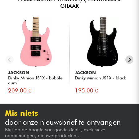
GITAAR
JACKSON
JACKSON
Dinky Minion JS1X - bubble
Dinky Minion JS1X - black
gum
209.00 €
195.00 €
Mis niets
door onze nieuwsbrief te ontvangen
Blijf op de hoogte van goede deals, exclusieve
aanbiedingen, nieuwe producten...