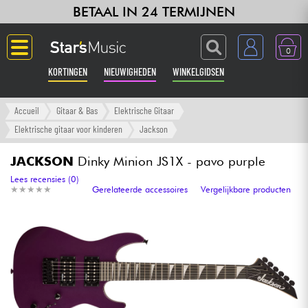
BETAAL IN 24 TERMIJNEN
0
KORTINGEN
NIEUWIGHEDEN
WINKELGIDSEN
Langue
Accueil
Gitaar & Bas
Elektrische Gitaar
Elektrische gitaar voor kinderen
Jackson
Gitaar & Bas
JACKSON
Dinky Minion JS1X - pavo purple
Versterker & Effecten
Lees recensies (0)
★
★
★
★
★
★
★
★
★
★
Gerelateerde accessoires
Vergelijkbare producten
Toetsenbord & Piano
Synths & samplers
Home-studio