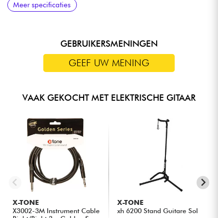
Meer specificaties
(keramische magneten)
(Alnico 5 magneten)
(verzonken gemonteerd)
GEBRUIKERSMENINGEN
GEEF UW MENING
VAAK GEKOCHT MET ELEKTRISCHE GITAAR
X-TONE
X-TONE
X3002-3M Instrument Cable
xh 6200 Stand Guitare Sol