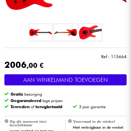
Hoofdtelefoon
Microfoon
DJ
Live Sound
Ref : 115664
2006
,00 €
Licht
AAN WINKELMAND TOEVOEGEN
Drums & percussie
Gratis
bezorging
Blaasinstrument
Gegarandeerd
lage prijzen
Tevreden
of
terugbetaald
3 jaar garantie
Viool & Quatuor
Op dit moment niet
Voorraad in de winkel
beschikbaar
Niet verkrijgbaar in de winkel
Kinderen
neem contact op met ons