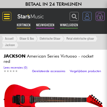
BETAAL IN 24 TERMIJNEN
0
KORTINGEN
NIEUWIGHEDEN
WINKELGIDSEN
Langue
Accueil
Gitaar & Bas
Elektrische Gitaar
Metal elektrische gitaar
Jackson
Gitaar & Bas
JACKSON
American Series Virtuoso - rocket
red
Versterker & Effecten
Lees recensies (0)
★
★
★
★
★
★
★
★
★
★
Gerelateerde accessoires
Vergelijkbare producten
Toetsenbord & Piano
Synths & samplers
Home-studio