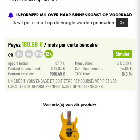
Kabels & toebehoren
INFORMEER MIJ OVER HAAR BINNENKOMST OP VOORRAAD
Ik wil per e-mail op de hoogte worden gehouden
Go
HiFi
180.59 €
Payez
/ mois
par carte bancaire
Sets
3x
4x
10x
12x
en
Simuler
Bekijk onze merken
Apport initial:
167.17 €
Mensualités:
11 x 180.59 €
Montant financement:
1838.83 €
Coût financement:
147.66 €
Montant total dù:
1986.49 €
TAEG fixe:
16.9 %
UN CRÉDIT VOUS ENGAGE ET DOIT ÊTRE REMBOURSÉ. VÉRIFIEZ VOS
CAPACITÉS DE REMBOURSEMENT AVANT DE VOUS ENGAGER.
Variatie(s) van dit product.