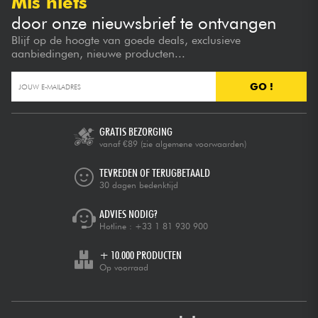
Mis niets
door onze nieuwsbrief te ontvangen
Blijf op de hoogte van goede deals, exclusieve
aanbiedingen, nieuwe producten...
GO !
GRATIS BEZORGING
vanaf €89
(zie algemene voorwaarden)
TEVREDEN OF TERUGBETAALD
30 dagen bedenktijd
ADVIES NODIG?
Hotline :
+33 1 81 930 900
+ 10.000 PRODUCTEN
Op voorraad