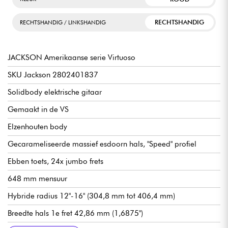
RECHTSHANDIG
RECHTSHANDIG / LINKSHANDIG
JACKSON Amerikaanse serie Virtuoso
SKU Jackson 2802401837
Solidbody elektrische gitaar
Gemaakt in de VS
Elzenhouten body
Gecarameliseerde massief esdoorn hals, "Speed" profiel
Ebben toets, 24x jumbo frets
648 mm mensuur
Hybride radius 12"-16" (304,8 mm tot 406,4 mm)
Breedte hals 1e fret 42,86 mm (1,6875")
Seymour Duncan JB TB-4 humbucker-element voor de brug
Seymour Duncan '59 SH-1N humbucker-element voor hals
Hals pickups
Algemeen volume
Algemene toon
5x positie pickupschakelaar
Floyd Rose 1500 Series dubbel vergrendelende tremolo
Floyd Rose FR3 snaarvergrendeling kam
Gotoh MG-T locking mechanieken
Satijnen afwerking body
Satijnen hals
Wordt verkocht met Jackson Foam Core koffer