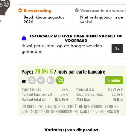
Bevoorrading
Voorraad in de winkel
Beschikbaar augustus
Niet verkrijgbaar in de
2026
winkel
INFORMEER MIJ OVER HAAR BINNENKOMST OP
VOORRAAD
Ik wil per e-mail op de hoogte worden
Go
gehouden
79.94 €
Payez
/ mois
par carte bancaire
3x
4x
10x
12x
en
Simuler
Apport initial:
74 €
Mensualités:
11 x 79.94 €
Montant financement:
814 €
Coût financement:
65.34 €
Montant total dù:
879.34 €
TAEG fixe:
16.9 %
UN CRÉDIT VOUS ENGAGE ET DOIT ÊTRE REMBOURSÉ. VÉRIFIEZ
VOS CAPACITÉS DE REMBOURSEMENT AVANT DE VOUS ENGAGER.
Variatie(s) van dit product.