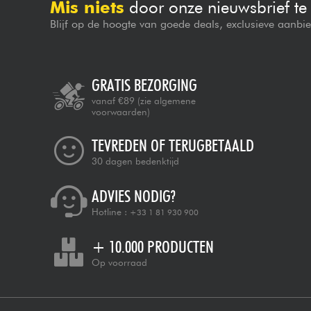
Mis niets
door onze nieuwsbrief t
Blijf op de hoogte van goede deals, exclusieve aanbi
GRATIS BEZORGING
vanaf €89
(zie algemene
voorwaarden)
TEVREDEN OF TERUGBETAALD
30 dagen bedenktijd
ADVIES NODIG?
Hotline :
+33 1 81 930 900
+ 10.000 PRODUCTEN
Op voorraad