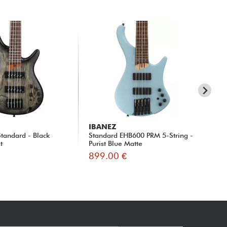
IBANEZ
IB
tandard - Black
Standard EHB600 PRM 5-String -
St
t
Purist Blue Matte
Wal
899.00 €
89