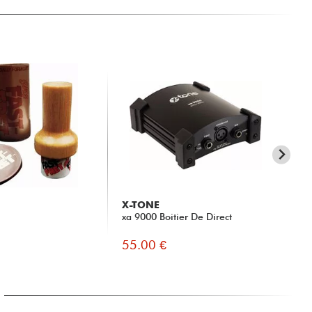
X-TONE
X-
xa 9000 Boitier De Direct
xh 
55.00 €
13