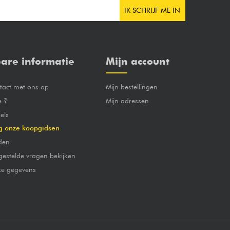
IK SCHRIJF ME IN
are informatie
Mijn account
act met ons op
Mijn bestellingen
e ?
Mijn adressen
els
g onze koopgidsen
den
gestelde vragen bekijken
jke gegevens