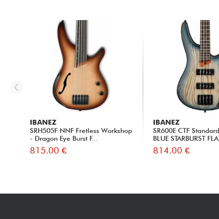
IBANEZ
IBANEZ
SRH505F NNF Fretless Workshop
SR600E CTF Standar
- Dragon Eye Burst F...
BLUE STARBURST FLA
815.00 €
814.00 €