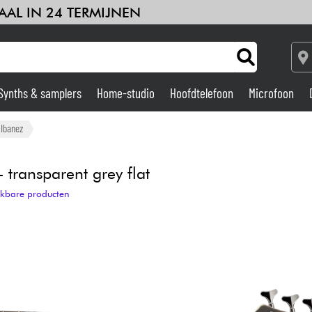
AAL IN 24 TERMIJNEN
Synths & samplers
Home-studio
Hoofdtelefoon
Microfoon
Versterker & Effecten
Ibanez
Home-studio
transparent grey flat
ijkbare producten
DJ
Drums & percussie
Kinderen