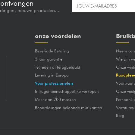
e ontvangen
edingen, nieuwe producten...
onze voordelen
Bruikb
Beveiligde Betaling
Neem cont
3 jaar garantie
Wie zijn w
Tevreden of terugbetaald
Onze wink
Levering in Europa
Raadplee
Voor professionelen
Voorwaar
Intragemeenschappelijke verkopen
Onze veel
Meer dan 700 merken
Persoonli
Beoordelingen beloonde muzikanten
Vacatures
Blog