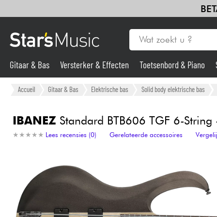
BET
Gitaar & Bas
Versterker & Effecten
Toetsenbord & Piano
Gitaar & Bas
Accueil
Gitaar & Bas
Elektrische bas
Solid body elektrische bas
Synths & samplers
IBANEZ
Standard BTB606 TGF 6-String - 
★
★
★
★
★
★
★
★
★
★
Lees recensies (0)
Gerelateerde accessoires
Vergel
Microfoon
Licht
Viool & Quatuor