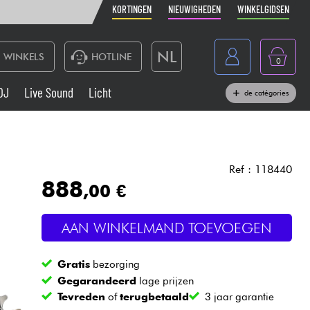
KORTINGEN
NIEUWIGHEDEN
WINKELGIDSEN
NL
WINKELS
HOTLINE
0
France
DJ
Live Sound
Licht
de catégories
Belgique
Toetsenbord & Piano
België
Hoofdtelefoon
España
Ref : 118440
888
,00 €
Deutschland
Live Sound
English
AAN WINKELMAND TOEVOEGEN
Blaasinstrument
Gratis
bezorging
Kabels & toebehoren
Gegarandeerd
lage prijzen
Tevreden
of
terugbetaald
3 jaar garantie