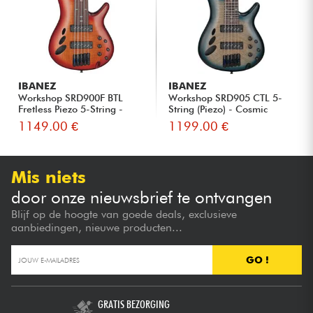
IBANEZ
IBANEZ
Workshop SRD900F BTL
Workshop SRD905 CTL 5-
Fretless Piezo 5-String -
String (Piezo) - Cosmic
Bro...
Blue...
1149.00 €
1199.00 €
Mis niets
door onze nieuwsbrief te ontvangen
Blijf op de hoogte van goede deals, exclusieve
aanbiedingen, nieuwe producten...
GO !
GRATIS BEZORGING