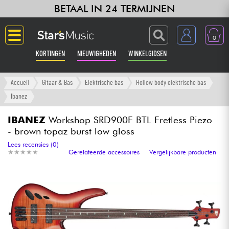
BETAAL IN 24 TERMIJNEN
0
KORTINGEN
NIEUWIGHEDEN
WINKELGIDSEN
Langue
Accueil
Gitaar & Bas
Elektrische bas
Hollow body elektrische bas
Ibanez
Gitaar & Bas
IBANEZ
Workshop SRD900F BTL Fretless Piezo
- brown topaz burst low gloss
Versterker & Effecten
Lees recensies (0)
★
★
★
★
★
★
★
★
★
★
Gerelateerde accessoires
Vergelijkbare producten
Toetsenbord & Piano
Synths & samplers
Home-studio