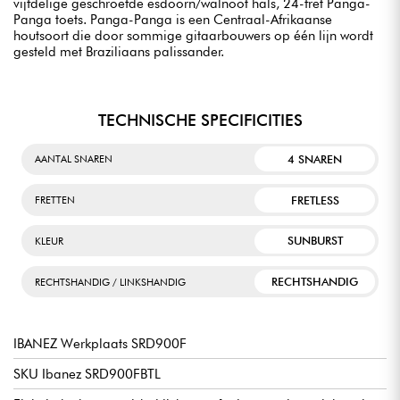
vijfdelige geschroefde esdoorn/walnoot hals, 24-fret Panga-
Panga toets. Panga-Panga is een Centraal-Afrikaanse
houtsoort die door sommige gitaarbouwers op één lijn wordt
gesteld met Braziliaans palissander.
TECHNISCHE SPECIFICITIES
4 SNAREN
AANTAL SNAREN
FRETLESS
FRETTEN
SUNBURST
KLEUR
RECHTSHANDIG
RECHTSHANDIG / LINKSHANDIG
IBANEZ Werkplaats SRD900F
SKU Ibanez SRD900FBTL