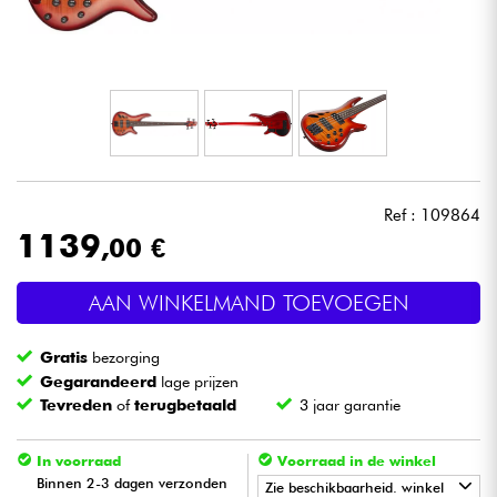
Hoofdtelefoon
Microfoon
DJ
Live Sound
Ref : 109864
1139
,00 €
Licht
AAN WINKELMAND TOEVOEGEN
Drums & percussie
Gratis
bezorging
Blaasinstrument
Gegarandeerd
lage prijzen
Tevreden
of
terugbetaald
3 jaar garantie
Viool & Quatuor
In voorraad
Voorraad in de winkel
Binnen 2-3 dagen verzonden
Zie beschikbaarheid. winkel
Kinderen