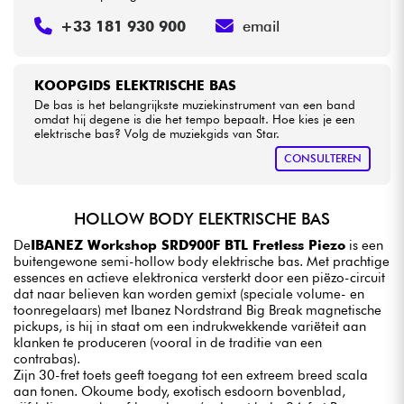
+33 181 930 900
email
KOOPGIDS ELEKTRISCHE BAS
De bas is het belangrijkste muziekinstrument van een band
omdat hij degene is die het tempo bepaalt. Hoe kies je een
elektrische bas? Volg de muziekgids van Star.
CONSULTEREN
HOLLOW BODY ELEKTRISCHE BAS
De
IBANEZ Workshop SRD900F BTL Fretless Piezo
is een
buitengewone semi-hollow body elektrische bas. Met prachtige
essences en actieve elektronica versterkt door een piëzo-circuit
dat naar believen kan worden gemixt (speciale volume- en
toonregelaars) met Ibanez Nordstrand Big Break magnetische
pickups, is hij in staat om een indrukwekkende variëteit aan
klanken te produceren (vooral in de traditie van een
contrabas).
Zijn 30-fret toets geeft toegang tot een extreem breed scala
aan tonen. Okoume body, exotisch esdoorn bovenblad,