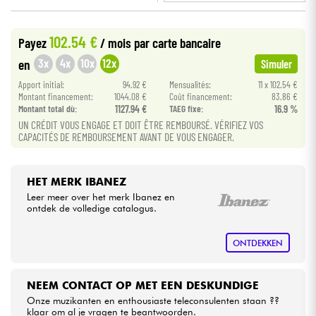
•
BASS MANIAC BY
Star
'
S
Music
Kabels & toebehoren
102.54 €
Payez
/ mois
par carte bancaire
•
Star
'
S
Music
BRUXELLES
3x
4x
10x
12x
en
Simuler
HiFi
Apport initial:
94.92 €
Mensualités:
11 x 102.54 €
Montant financement:
1044.08 €
Coût financement:
83.86 €
Montant total dù:
1127.94 €
TAEG fixe:
16.9 %
Sets
UN CRÉDIT VOUS ENGAGE ET DOIT ÊTRE REMBOURSÉ. VÉRIFIEZ VOS
CAPACITÉS DE REMBOURSEMENT AVANT DE VOUS ENGAGER.
Bekijk onze merken
HET MERK IBANEZ
Leer meer over het merk Ibanez en
ontdek de volledige catalogus.
ONTDEKKEN
NEEM CONTACT OP MET EEN DESKUNDIGE
Onze muzikanten en enthousiaste teleconsulenten staan ??
klaar om al je vragen te beantwoorden.