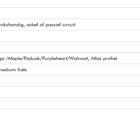
nkshandig, actief of passief circuit
ga /Maple/Paduak/Purpleheart/Walnoot, Atlas profiel
 medium frets
 pickups
met EQ bypass schakelaar (passieve toonregeling op treble pot
105/.130