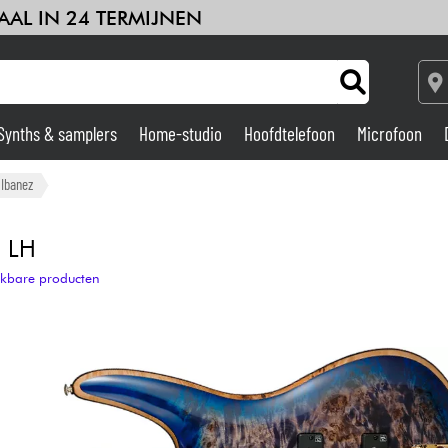
AAL IN 24 TERMIJNEN
Synths & samplers
Home-studio
Hoofdtelefoon
Microfoon
Versterker & Effecten
Ibanez
Home-studio
 LH
ijkbare producten
DJ
Drums & percussie
Kinderen