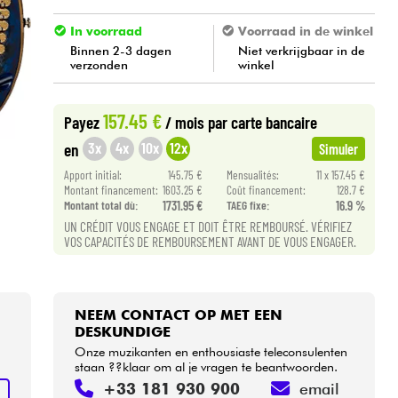
In voorraad
Voorraad in de winkel
Binnen 2-3 dagen
Niet verkrijgbaar in de
verzonden
winkel
157.45 €
Payez
/ mois
par carte bancaire
3x
4x
10x
12x
en
Simuler
Apport initial:
145.75 €
Mensualités:
11 x 157.45 €
Montant financement:
1603.25 €
Coût financement:
128.7 €
Montant total dù:
1731.95 €
TAEG fixe:
16.9 %
UN CRÉDIT VOUS ENGAGE ET DOIT ÊTRE REMBOURSÉ. VÉRIFIEZ
VOS CAPACITÉS DE REMBOURSEMENT AVANT DE VOUS ENGAGER.
NEEM CONTACT OP MET EEN
DESKUNDIGE
Onze muzikanten en enthousiaste teleconsulenten
staan ??klaar om al je vragen te beantwoorden.
+33 181 930 900
email
N