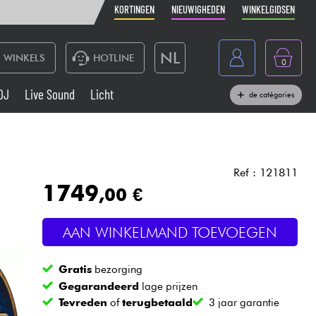
KORTINGEN
NIEUWIGHEDEN
WINKELGIDSEN
NL
WINKELS
HOTLINE
0
France
DJ
Live Sound
Licht
de catégories
Belgique
Toetsenbord & Piano
België
Hoofdtelefoon
España
Ref : 121811
1749
,00 €
Deutschland
Live Sound
English
AAN WINKELMAND TOEVOEGEN
Blaasinstrument
Gratis
bezorging
Kabels & toebehoren
Gegarandeerd
lage prijzen
Tevreden
of
terugbetaald
3 jaar garantie