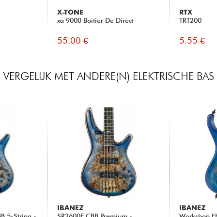
X-TONE
RTX
xa 9000 Boitier De Direct
TRT200
55.00 €
5.55 €
VERGELIJK MET ANDERE(N) ELEKTRISCHE BAS
IBANEZ
IBANEZ
 5-String -
SR2600E CBB Premium -
Workshop E