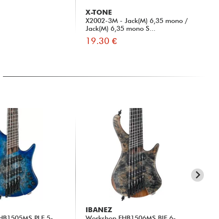
X-TONE
X-
X2002-3M - Jack(M) 6,35 mono /
31
Jack(M) 6,35 mono S...
19.30 €
15
IBANEZ
IB
HB1505MS PLF 5-
Workshop EHB1506MS BIF 6-
St