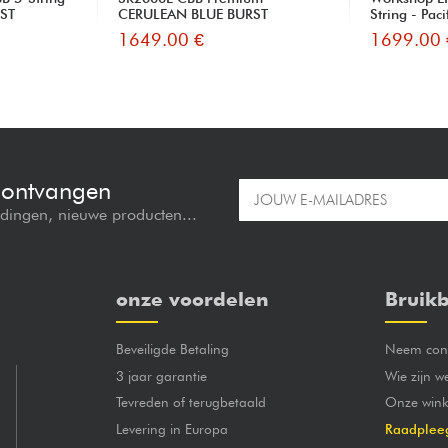
ST
CERULEAN BLUE BURST
String - Paci
1649.00 €
1699.00 
e ontvangen
edingen, nieuwe producten...
onze voordelen
Bruikb
Beveiligde Betaling
Neem cont
3 jaar garantie
Wie zijn w
Tevreden of terugbetaald
Onze wink
Levering in Europa
Raadplee