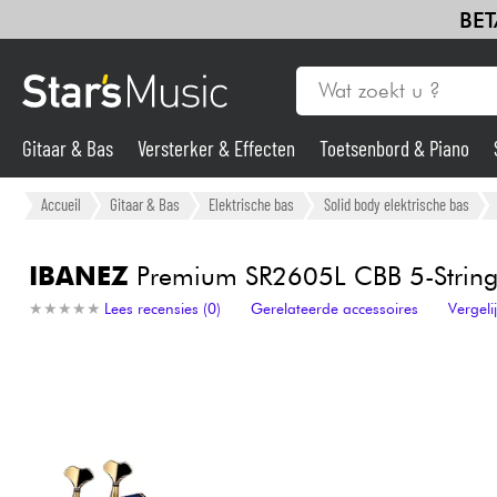
BET
Gitaar & Bas
Versterker & Effecten
Toetsenbord & Piano
Gitaar & Bas
Accueil
Gitaar & Bas
Elektrische bas
Solid body elektrische bas
Synths & samplers
IBANEZ
Premium SR2605L CBB 5-String
★
★
★
★
★
★
★
★
★
★
Lees recensies (0)
Gerelateerde accessoires
Vergel
Microfoon
Licht
Viool & Quatuor