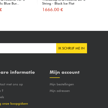
fic Blue Bur...
String - Black Ice Flat
Str
€
1666.00 €
15
IK SCHRIJF ME IN
are informatie
Mijn account
act met ons op
Mijn bestellingen
e ?
Mijn adressen
els
g onze koopgidsen