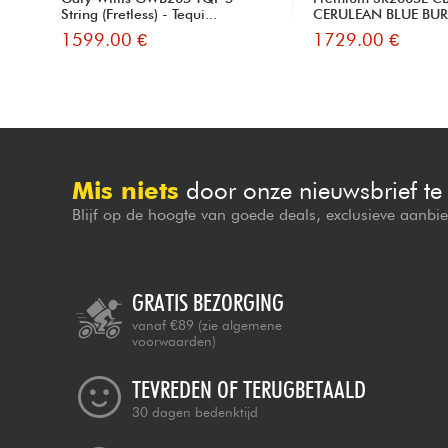
String (Fretless) - Tequi...
CERULEAN BLUE BUR
1599.00 €
1729.00 €
Mis niets
door onze nieuwsbrief t
Blijf op de hoogte van goede deals, exclusieve aanbi
GRATIS BEZORGING
vanaf €89
(zie algemene
voorwaarden)
TEVREDEN OF TERUGBETAALD
30 dagen bedenktijd