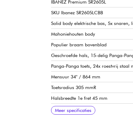
IBANEZ Premium SR2605L
SKU Ibanez SR2605LCBB
Solid body elektrische bas, 5x snaren, li
Mahoniehouten body
Populier braam bovenblad
Geschroefde hals, 15-delig Panga-Pan
Panga-Panga toets, 24x roestvrij staal
Mensuur 34" / 864 mm
Toetsradius 305 mmR
Halsbreedte 1e fret 45 mm
Halsbreedte laatste fret 68 mm
Halsdikte 1e fret 19,5 mm
Halsdikte 12e fret 21,5 mm
Ibanez Nordstrand Big Single passieve
Ibanez Custom Electronics 3-bands EQ 
Bedieningselementen (zie diagram)
Ibanez MR brug
Ibanez gesloten oliebad mechanieken
Graph Tech ZWART TUSQ XL kam
Fabrieksstemming 1G,2D,3A,4E,5B
Fabriek snaardiktes .045/.065/.085/.
Verkocht met Ibanez gigbag
Optionele Ibanez MRB500C koffer
Meer specificaties