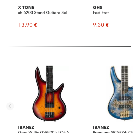
X-TONE
GHS
xh 6200 Stand Guitare Sol
Fast Fret
13.90 €
9.30 €
IBANEZ
IBANEZ
Gary Willis GWB205 TQF 5-
Premium SR2605E CBB