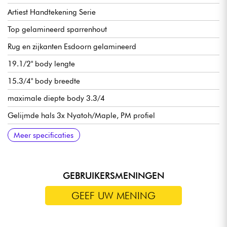
Artiest Handtekening Serie
Top gelamineerd sparrenhout
Rug en zijkanten Esdoorn gelamineerd
19.1/2" body lengte
15.3/4" body breedte
maximale diepte body 3.3/4
Gelijmde hals 3x Nyatoh/Maple, PM profiel
Ebben toets, 22x medium frets
628mm/24.7" mensuur
Radius 305 mmR
Halsbreedte 1e fret 43 mm
Halsbreedte laatste fret 57 mm
Halsdikte 1e fret 20 mm
Halsdikte 12e fret 22 mm
Ibanez PM Special enkelspoels microfoon (keramische
Volume en toon
Ibanez Gibraltar Performer brug
Ibanez VT200 staartstuk
Ibanez gesloten oliebad mechanieken
Been kam
Verkocht met Ibanez koffer
Meer specificaties
magneten)
GEBRUIKERSMENINGEN
GEEF UW MENING