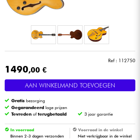
Hoofdtelefoon
Microfoon
DJ
Live Sound
Ref : 112750
1490
,00 €
Licht
AAN WINKELMAND TOEVOEGEN
Drums & percussie
Gratis
bezorging
Blaasinstrument
Gegarandeerd
lage prijzen
Tevreden
of
terugbetaald
3 jaar garantie
Viool & Quatuor
In voorraad
Voorraad in de winkel
Binnen 2-3 dagen verzonden
Niet verkrijgbaar in de winkel
Kinderen