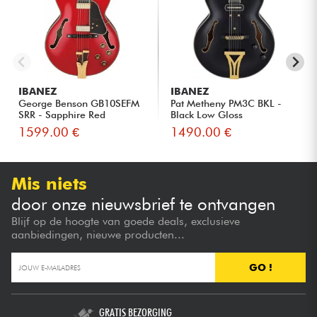
IBANEZ
IBANEZ
George Benson GB10SEFM
Pat Metheny PM3C BKL -
SRR - Sapphire Red
Black Low Gloss
1599.00 €
1490.00 €
Mis niets
door onze nieuwsbrief te ontvangen
Blijf op de hoogte van goede deals, exclusieve
aanbiedingen, nieuwe producten...
GO !
GRATIS BEZORGING