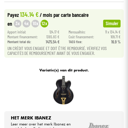
134.14 €
Kabels & toebehoren
Payez
/ mois
par carte bancaire
3x
4x
10x
12x
en
Simuler
HiFi
Apport initial:
124.17 €
Mensualités:
11 x 134.14 €
Montant financement:
1365.83 €
Coût financement:
109.71 €
Montant total dù:
1475.54 €
TAEG fixe:
16.9 %
Sets
UN CRÉDIT VOUS ENGAGE ET DOIT ÊTRE REMBOURSÉ. VÉRIFIEZ VOS
CAPACITÉS DE REMBOURSEMENT AVANT DE VOUS ENGAGER.
Bekijk onze merken
Variatie(s) van dit product.
HET MERK IBANEZ
Leer meer over het merk Ibanez en