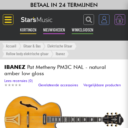
BETAAL IN 24 TERMIJNEN
0
KORTINGEN
NIEUWIGHEDEN
WINKELGIDSEN
Langue
Accueil
Gitaar & Bas
Elektrische Gitaar
Hollow body elektrische gitaar
Ibanez
Gitaar & Bas
IBANEZ
Pat Metheny PM3C NAL - natural
amber low gloss
Versterker & Effecten
Lees recensies (0)
★
★
★
★
★
★
★
★
★
★
Gerelateerde accessoires
Vergelijkbare producten
Toetsenbord & Piano
Synths & samplers
Home-studio