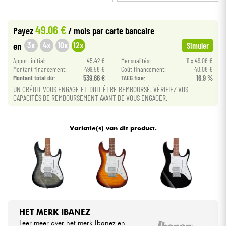
•
Star
'
S
Music
BORDEAUX
Kabels & toebehoren
49.06 €
Payez
/ mois
par carte bancaire
•
Star
'
S
Music
LYON
3x
4x
10x
12x
en
Simuler
HiFi
Apport initial:
45.42 €
Mensualités:
11 x 49.06 €
Montant financement:
499.58 €
Coût financement:
40.08 €
Montant total dù:
539.66 €
TAEG fixe:
16.9 %
Sets
UN CRÉDIT VOUS ENGAGE ET DOIT ÊTRE REMBOURSÉ. VÉRIFIEZ VOS
CAPACITÉS DE REMBOURSEMENT AVANT DE VOUS ENGAGER.
Bekijk onze merken
Variatie(s) van dit product.
HET MERK IBANEZ
Leer meer over het merk Ibanez en