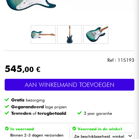
Hoofdtelefoon
Microfoon
DJ
Live Sound
Ref : 115193
545
,00 €
Licht
AAN WINKELMAND TOEVOEGEN
Drums & percussie
Gratis
bezorging
Blaasinstrument
Gegarandeerd
lage prijzen
Tevreden
of
terugbetaald
3 jaar garantie
Viool & Quatuor
In voorraad
Voorraad in de winkel
Binnen 2-3 dagen verzonden
Zie beschikbaarheid. winkel
Kinderen