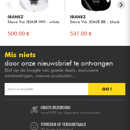
IBANEZ
IBANEZ
Steve Vai JEMJR WH - white
Steve Vai JEMJR BK - black
500.00 €
531.00 €
Mis niets
door onze nieuwsbrief te ontvangen
Blijf op de hoogte van goede deals, exclusieve
aanbiedingen, nieuwe producten...
GO !
GRATIS BEZORGING
vanaf €89
(zie algemene voorwaarden)
TEVREDEN OF TERUGBETAALD
30 dagen bedenktijd