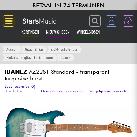
BETAAL IN 24 TERMIJNEN
0
KORTINGEN
NIEUWIGHEDEN
WINKELGIDSEN
Langue
Accueil
Gitaar & Bas
Elektrische Gitaar
Elektrische gitaar in strat vorm
Ibanez
Gitaar & Bas
IBANEZ
AZ22S1 Standard - transparent
turquoise burst
Versterker & Effecten
Lees recensies (0)
★
★
★
★
★
★
★
★
★
★
Gerelateerde accessoires
Vergelijkbare producten
Toetsenbord & Piano
Synths & samplers
Home-studio