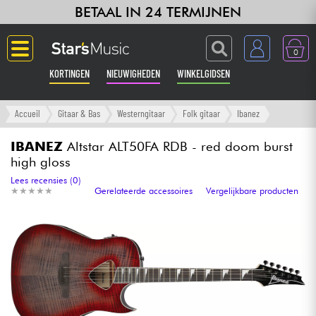
BETAAL IN 24 TERMIJNEN
0
KORTINGEN
NIEUWIGHEDEN
WINKELGIDSEN
Langue
Accueil
Gitaar & Bas
Westerngitaar
Folk gitaar
Ibanez
Gitaar & Bas
IBANEZ
Altstar ALT50FA RDB - red doom burst
high gloss
Versterker & Effecten
Lees recensies (0)
★
★
★
★
★
★
★
★
★
★
Gerelateerde accessoires
Vergelijkbare producten
Toetsenbord & Piano
Synths & samplers
Home-studio