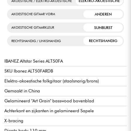
ELEKTRO-AKOESTISCHE
AKOESTISCHE / ELEKTRO-AKOESTISCHE
ANDEREN
AKOESTISCHE GITAAR VORM
SUNBURST
AKOESTISCHE GITAARKLEUR
RECHTSHANDIG
RECHTSHANDIG / LINKSHANDIG
IBANEZ Altstar Series ALT50FA
SKU Ibanez ALT50FARDB
Elektro-akoestische folkgitaar (staalsnarig/brons)
Gemaakt in China
Gelamineerd "Art Grain" basswood bovenblad
Achterkant en zijkanten in gelamineerd Sapele
X-bracing
Diepte body 110 mm