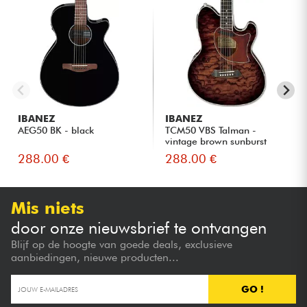
IBANEZ
IBANEZ
AEG50 BK - black
TCM50 VBS Talman -
vintage brown sunburst
288.00 €
288.00 €
Mis niets
door onze nieuwsbrief te ontvangen
Blijf op de hoogte van goede deals, exclusieve
aanbiedingen, nieuwe producten...
GO !