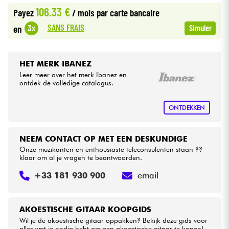
106.33 €
Payez
/ mois
par carte bancaire
Kabels & toebehoren
SANS FRAIS
3x
en
Simuler
HiFi
HET MERK IBANEZ
Leer meer over het merk Ibanez en
Sets
ontdek de volledige catalogus.
Bekijk onze merken
ONTDEKKEN
NEEM CONTACT OP MET EEN DESKUNDIGE
Onze muzikanten en enthousiaste teleconsulenten staan ??
klaar om al je vragen te beantwoorden.
+33 181 930 900
email
AKOESTISCHE GITAAR KOOPGIDS
Wil je de akoestische gitaar oppakken? Bekijk deze gids voor
alles wat je nodig hebt om een akoestische gitaar te kopen!