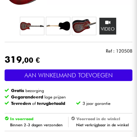
Hoofdtelefoon
Microfoon
VIDEO
DJ
Ref : 120508
Live Sound
319
,00 €
Licht
AAN WINKELMAND TOEVOEGEN
Drums & percussie
Gratis
bezorging
Gegarandeerd
lage prijzen
Blaasinstrument
Tevreden
of
terugbetaald
3 jaar garantie
In voorraad
Voorraad in de winkel
Viool & Quatuor
Binnen 2-3 dagen verzonden
Niet verkrijgbaar in de winkel
Kinderen