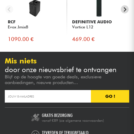
Mobiele DJ's die een lichtgewicht, dynamische oplossing
willen voor optredens in kleine ruimtes.
Bedrijven en sprekers die een uitstekende
RCF
DEFINITIVE AUDIO
spraakverstaanbaarheid willen voor conferenties en
Evox Jmix8
Vortice L12
presentaties.
1090.00 €
469.00 €
Gebruikers die een alles-in-één oplossing willen met
geïntegreerde mixer en Bluetooth streaming zonder te
investeren in een complex systeem.
Mis niets
door onze nieuwsbrief te ontvangen
Blijf op de hoogte van goede deals, exclusieve
aanbiedingen, nieuwe producten...
GO !
GRATIS BEZORGING
vanaf €89
(zie algemene voorwaarden)
TEVREDEN OF TERUGBETAALD