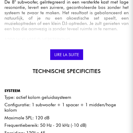
De 8" subwoofer, geïntegreerd in een versterkte kast met lage
resonantie, levert een zuivere, gecontroleerde bas zonder het
systeem te zwaar te maken. Het resultaat is gebalanceerd en
natuurlijk, of je nu een akoestische set speelt, een
muziekoptreden of een klein DJ-optreden. Je zult genieten van
een bas die aanwezig is zonder teveel ruimte in te nemen.
1200 W KLASSE D-VERSTERKING
Met zijn 1200 W klasse D-versterking biedt de POLAR 8 MK2
een comfortabele reserve aan vermogen in een compact,
LIRE LA SUITE
lichtgewicht ontwerp. Het systeem blijft dynamisch, zelfs bij
aanhoudend volume, waardoor het perfect geschikt is voor
kleine podia, conferenties, bars, restaurants of privé-
TECHNISCHE SPECIFICITIES
evenementen.
24-BIT DSP MET CONTOURREGELING
SYSTEEM
De geïntegreerde 24-bit DSP optimaliseert automatisch het
Type: actief kolom geluidssysteem
gedrag van het systeem om een natuurlijk, gebalanceerd
geluid te behouden. De multi-band limiter beschermt de
Configuratie: 1 subwoofer + 1 spacer + 1 midden/hoge
luidsprekers effectief terwijl het dynamische bereik van het
kolom
signaal behouden blijft. Met de nieuwe contourregeling kun je
Maximale SPL: 120 dB
het geluidskarakter aanpassen aan je gebruik: helderder
stemgeluid voor conferenties, gebalanceerde weergave voor
Frequentiebereik: 50 Hz - 20 kHz (-10 dB)
live muziek of energieker geluid voor DJ-optredens.
Spreiding: 120° x 45