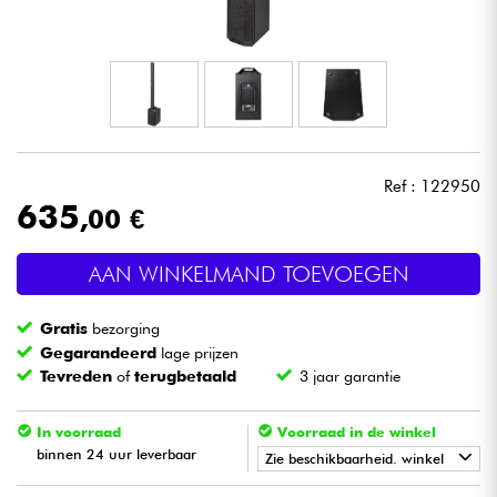
Hoofdtelefoon
Microfoon
DJ
Ref : 122950
Live Sound
635
,00 €
Licht
AAN WINKELMAND TOEVOEGEN
Drums & percussie
Gratis
bezorging
Gegarandeerd
lage prijzen
Blaasinstrument
Tevreden
of
terugbetaald
3 jaar garantie
In voorraad
Voorraad in de winkel
Viool & Quatuor
binnen 24 uur leverbaar
Zie beschikbaarheid. winkel
Kinderen