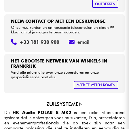
ONTDEKKEN
NEEM CONTACT OP MET EEN DESKUNDIGE
Onze muzikanten en enthousiaste teleconsulenten staan ??
klaar om al je vragen te beantwoorden.
+33 181 930 900
email
HET GROOTSTE NETWERK VAN WINKELS IN
FRANKRIJK
Vind alle informatie over onze superstores en onze
gespecialiseerde boetieks.
MEER TE WETEN KOMEN
ZUILSYSTEMEN
De
HK Audio POLAR 8 MK2
is een actief vloerstaand
systeem dat is ontworpen voor muzikanten, DJ's, presentatoren
en evenementprofessionals die op zoek zijn naar een
compacte oplossing die snel te installeren en eenvoudig te