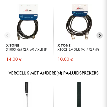
Zeer homogeen geluid, ideaal voor conferenties,
evenementen en kleine live-optredens.
Handige contourregeling om de geluidsweergave snel
aan te passen aan de toepassing.
Bluetooth 5 met TWS-functie voor echte stereoconfiguratie
zonder kabels.
Compact formaat, gemakkelijk mee te nemen en snel te
installeren, zelfs alleen.
Nauwkeurige, gebalanceerde 8" subwoofer voor kleine en
X-TONE
X-TONE
middelgrote ruimtes.
X1003-6M XLR (M) / XLR (F)
X1002-3M XLR (M) / XLR (F)
Draagtassen inbegrepen voor een directe mobiele
oplossing.
14.00 €
10.00 €
VERGELIJK MET ANDERE(N) PA-LUIDSPREKERS
VOOR WIE IS DIT PRODUCT
Muzikanten en zangers die op zoek zijn naar een compact,
snel te installeren PA-systeem voor kleine podia en
repetities.
Presentatoren en evenementprofessionals die een
eenvoudig, betrouwbaar systeem nodig hebben dat
gemakkelijk te vervoeren is.