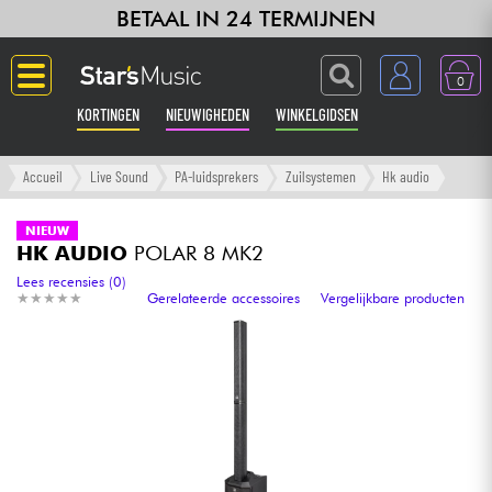
BETAAL IN 24 TERMIJNEN
0
KORTINGEN
NIEUWIGHEDEN
WINKELGIDSEN
Langue
Accueil
Live Sound
PA-luidsprekers
Zuilsystemen
Hk audio
Gitaar & Bas
NIEUW
HK AUDIO
POLAR 8 MK2
Versterker & Effecten
Lees recensies (0)
★
★
★
★
★
★
★
★
★
★
Gerelateerde accessoires
Vergelijkbare producten
Toetsenbord & Piano
Synths & samplers
Home-studio