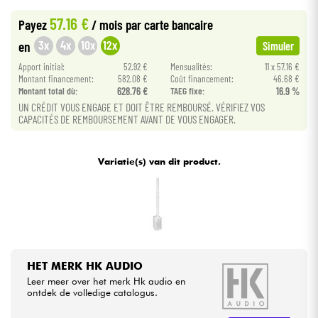
•
Star
'
S
Music
PARIS
57.16 €
Payez
/ mois
par carte bancaire
Kabels & toebehoren
3x
4x
10x
12x
en
Simuler
Apport initial:
52.92 €
Mensualités:
11 x 57.16 €
HiFi
Montant financement:
582.08 €
Coût financement:
46.68 €
Montant total dù:
628.76 €
TAEG fixe:
16.9 %
UN CRÉDIT VOUS ENGAGE ET DOIT ÊTRE REMBOURSÉ. VÉRIFIEZ VOS
Sets
CAPACITÉS DE REMBOURSEMENT AVANT DE VOUS ENGAGER.
Bekijk onze merken
Variatie(s) van dit product.
HET MERK HK AUDIO
Leer meer over het merk Hk audio en
ontdek de volledige catalogus.