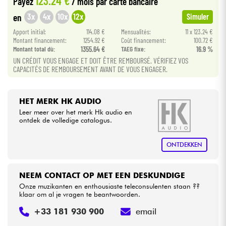
123.24 €
Payez
/ mois
par carte bancaire
3x
4x
10x
12x
en
Simuler
Kabels & toebehoren
Apport initial:
114.08 €
Mensualités:
11 x 123.24 €
Montant financement:
1254.92 €
Coût financement:
100.72 €
Montant total dù:
1355.64 €
TAEG fixe:
16.9 %
HiFi
UN CRÉDIT VOUS ENGAGE ET DOIT ÊTRE REMBOURSÉ. VÉRIFIEZ VOS
CAPACITÉS DE REMBOURSEMENT AVANT DE VOUS ENGAGER.
Sets
Bekijk onze merken
HET MERK HK AUDIO
Leer meer over het merk Hk audio en
ontdek de volledige catalogus.
ONTDEKKEN
NEEM CONTACT OP MET EEN DESKUNDIGE
Onze muzikanten en enthousiaste teleconsulenten staan ??
klaar om al je vragen te beantwoorden.
+33 181 930 900
email