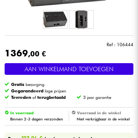
Hoofdtelefoon
Microfoon
DJ
Ref : 106444
1369
,00 €
Live Sound
AAN WINKELMAND TOEVOEGEN
Licht
Gratis
bezorging
Drums & percussie
Gegarandeerd
lage prijzen
Tevreden
of
terugbetaald
3 jaar garantie
Blaasinstrument
In voorraad
Voorraad in de winkel
Binnen 2-3 dagen verzonden
Niet verkrijgbaar in de winkel
Viool & Quatuor
Kinderen