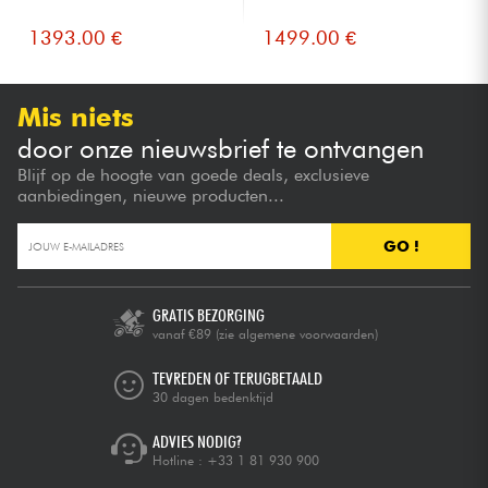
1393.00 €
1499.00 €
Mis niets
door onze nieuwsbrief te ontvangen
Blijf op de hoogte van goede deals, exclusieve
aanbiedingen, nieuwe producten...
GO !
GRATIS BEZORGING
vanaf €89
(zie algemene voorwaarden)
TEVREDEN OF TERUGBETAALD
30 dagen bedenktijd
ADVIES NODIG?
Hotline :
+33 1 81 930 900