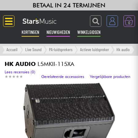
BETAAL IN 24 TERMIJNEN
0
KORTINGEN
NIEUWIGHEDEN
WINKELGIDSEN
Langue
Accueil
Live Sound
PA-luidsprekers
Actieve luidspreker
Hk audio
Gitaar & Bas
HK AUDIO
L5MKII-115XA
Lees recensies (0)
★
★
★
★
★
★
★
★
★
★
Gerelateerde accessoires
Vergelijkbare producten
Versterker & Effecten
Toetsenbord & Piano
Synths & samplers
Home-studio