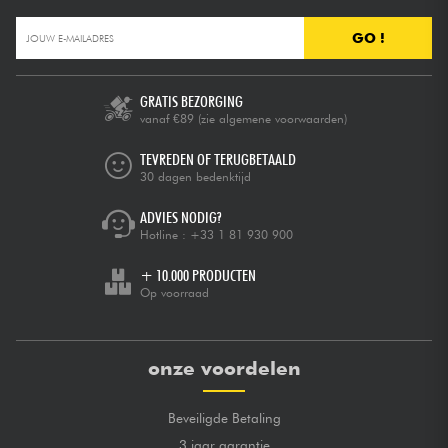
GO !
GRATIS BEZORGING
vanaf €89
(zie algemene voorwaarden)
TEVREDEN OF TERUGBETAALD
30 dagen bedenktijd
ADVIES NODIG?
Hotline :
+33 1 81 930 900
+ 10.000 PRODUCTEN
Op voorraad
onze voordelen
Beveiligde Betaling
3 jaar garantie