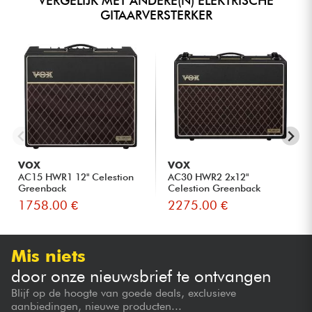
VERGELIJK MET ANDERE(N) ELEKTRISCHE
GITAARVERSTERKER
VOX
VOX
AC15 HWR1 12" Celestion
AC30 HWR2 2x12"
Greenback
Celestion Greenback
1758.00 €
2275.00 €
Mis niets
door onze nieuwsbrief te ontvangen
Blijf op de hoogte van goede deals, exclusieve
aanbiedingen, nieuwe producten...