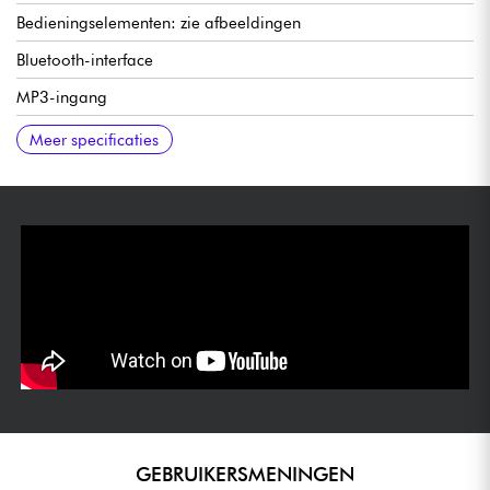
Bedieningselementen: zie afbeeldingen
Bluetooth-interface
MP3-ingang
Koptelefoonuitgang
252 x 203 x 125 mm
2,85 kg
Meer specificaties
GEBRUIKERSMENINGEN