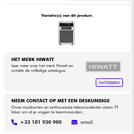
•
Star
'
S
Music
BORDEAUX
Kabels & toebehoren
Variatie(s) van dit product.
•
Star
'
S
Music
BRUXELLES
HiFi
•
Star
'
S
Music
LILLE
Sets
•
Star
'
S
Music
TOULOUSE
HET MERK HIWATT
Bekijk onze merken
Leer meer over het merk Hiwatt en
ontdek de volledige catalogus.
ONTDEKKEN
NEEM CONTACT OP MET EEN DESKUNDIGE
Onze muzikanten en enthousiaste teleconsulenten staan ??
klaar om al je vragen te beantwoorden.
+33 181 930 900
email