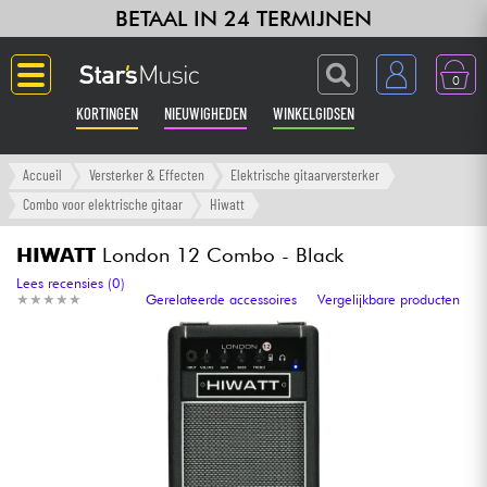
BETAAL IN 24 TERMIJNEN
0
KORTINGEN
NIEUWIGHEDEN
WINKELGIDSEN
Langue
Accueil
Versterker & Effecten
Elektrische gitaarversterker
Combo voor elektrische gitaar
Hiwatt
Gitaar & Bas
HIWATT
London 12 Combo - Black
Versterker & Effecten
Lees recensies (0)
★
★
★
★
★
★
★
★
★
★
Gerelateerde accessoires
Vergelijkbare producten
Toetsenbord & Piano
Synths & samplers
Home-studio