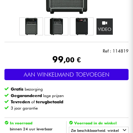
Hoofdtelefoon
Microfoon
VIDEO
DJ
Ref : 114819
Live Sound
99
,00 €
Licht
AAN WINKELMAND TOEVOEGEN
Drums & percussie
Gratis
bezorging
Gegarandeerd
lage prijzen
Blaasinstrument
Tevreden
of
terugbetaald
3 jaar garantie
Viool & Quatuor
In voorraad
Voorraad in de winkel
binnen 24 uur leverbaar
Zie beschikbaarheid. winkel
Kinderen