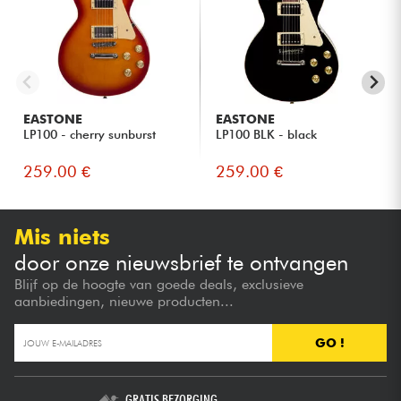
EASTONE
EASTONE
LP100 - cherry sunburst
LP100 BLK - black
259.00 €
259.00 €
Mis niets
door onze nieuwsbrief te ontvangen
Blijf op de hoogte van goede deals, exclusieve
aanbiedingen, nieuwe producten...
GO !
GRATIS BEZORGING