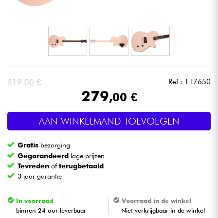
Hoofdtelefoon
Microfoon
DJ
319.00 €
Ref : 117650
Live Sound
279
,00 €
Licht
AAN WINKELMAND TOEVOEGEN
Drums & percussie
Gratis
bezorging
Gegarandeerd
lage prijzen
Blaasinstrument
Tevreden
of
terugbetaald
3 jaar garantie
Viool & Quatuor
In voorraad
Voorraad in de winkel
binnen 24 uur leverbaar
Niet verkrijgbaar in de winkel
Kinderen