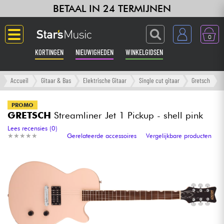
BETAAL IN 24 TERMIJNEN
0
KORTINGEN
NIEUWIGHEDEN
WINKELGIDSEN
Langue
Accueil
Gitaar & Bas
Elektrische Gitaar
Single cut gitaar
Gretsch
Gitaar & Bas
PROMO
GRETSCH
Streamliner Jet 1 Pickup - shell pink
Versterker & Effecten
Lees recensies (0)
★
★
★
★
★
★
★
★
★
★
Gerelateerde accessoires
Vergelijkbare producten
Toetsenbord & Piano
Synths & samplers
Home-studio