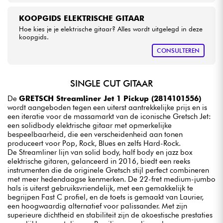
KOOPGIDS ELEKTRISCHE GITAAR
Hoe kies je je elektrische gitaar? Alles wordt uitgelegd in deze
koopgids.
CONSULTEREN
SINGLE CUT GITAAR
De
GRETSCH Streamliner Jet 1 Pickup (2814101556)
wordt aangeboden tegen een uiterst aantrekkelijke prijs en is
een iteratie voor de massamarkt van de iconische Gretsch Jet:
een solidbody elektrische gitaar met opmerkelijke
bespeelbaarheid, die een verscheidenheid aan tonen
produceert voor Pop, Rock, Blues en zelfs Hard-Rock.
De Streamliner lijn van solid body, half body en jazz box
elektrische gitaren, gelanceerd in 2016, biedt een reeks
instrumenten die de originele Gretsch stijl perfect combineren
met meer hedendaagse kenmerken. De 22-fret medium-jumbo
hals is uiterst gebruiksvriendelijk, met een gemakkelijk te
begrijpen Fast C profiel, en de toets is gemaakt van Laurier,
een hoogwaardig alternatief voor palissander. Met zijn
superieure dichtheid en stabiliteit zijn de akoestische prestaties