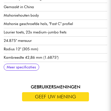
Gemaakt in China
Mahoniehouten body
Mahonie geschroefde hals, "Fast C" profiel
Laurier toets, 22x medium-jumbo frets
24.875" mensuur
Radius 12" (305 mm)
Kambreedte 42,86 mm (1.6875")
Gretsch HotWire™ High Output Ceramic Humbucker-element
Hoofdvolume
Hoofdtoon
Gretsch gecompenseerde Wrap-Around brug/brug
Gretsch gesloten oliebad mechanieken
Hoogglans lak
Meer specificaties
met dubbele windingen
GEBRUIKERSMENINGEN
GEEF UW MENING