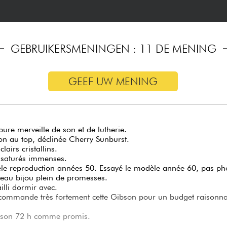
GEBRUIKERSMENINGEN : 11 DE MENING
GEEF UW MENING
ure merveille de son et de lutherie.
ion au top, déclinée Cherry Sunburst.
clairs cristallins.
 saturés immenses.
e reproduction années 50. Essayé le modèle année 60, pas pho
eau bijou plein de promesses.
failli dormir avec.
commande très fortement cette Gibson pour un budget raisonna
aison 72 h comme promis.