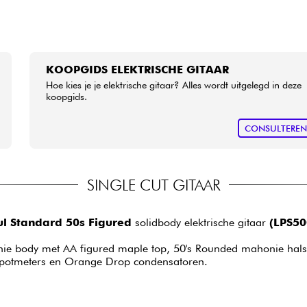
KOOPGIDS ELEKTRISCHE GITAAR
Hoe kies je je elektrische gitaar? Alles wordt uitgelegd in deze
koopgids.
CONSULTERE
SINGLE CUT GITAAR
ul Standard 50s Figured
solidbody elektrische gitaar
(LPS5
e body met AA figured maple top, 50's Rounded mahonie hals, 2
S potmeters en Orange Drop condensatoren.