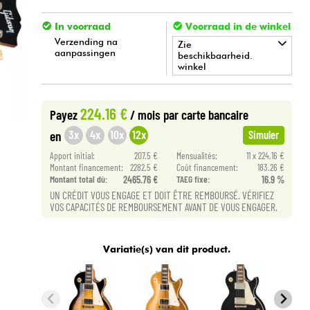
In voorraad
Voorraad in de winkel
Verzending na
Zie
aanpassingen
beschikbaarheid.
winkel
•
Star
'
S
Music
PARIS
224.16 €
Payez
/ mois
par carte bancaire
3x
4x
10x
12x
en
Simuler
Apport initial:
207.5 €
Mensualités:
11 x 224.16 €
Montant financement:
2282.5 €
Coût financement:
183.26 €
Montant total dù:
2465.76 €
TAEG fixe:
16.9 %
UN CRÉDIT VOUS ENGAGE ET DOIT ÊTRE REMBOURSÉ. VÉRIFIEZ
VOS CAPACITÉS DE REMBOURSEMENT AVANT DE VOUS ENGAGER.
Variatie(s) van dit product.