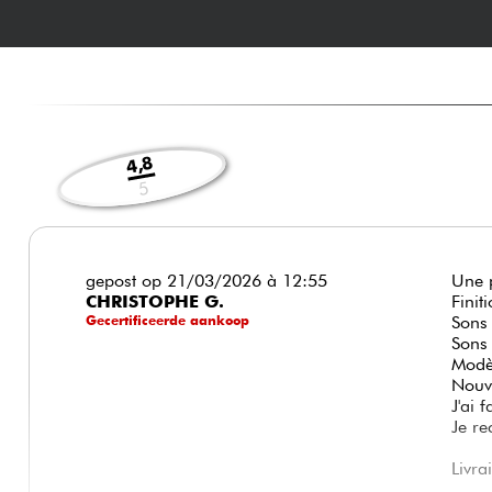
4,8
5
gepost op 21/03/2026 à 12:55
Une p
CHRISTOPHE G.
Finit
Gecertificeerde aankoop
Sons 
Sons
Modèl
Nouv
J'ai 
Je re
Livr