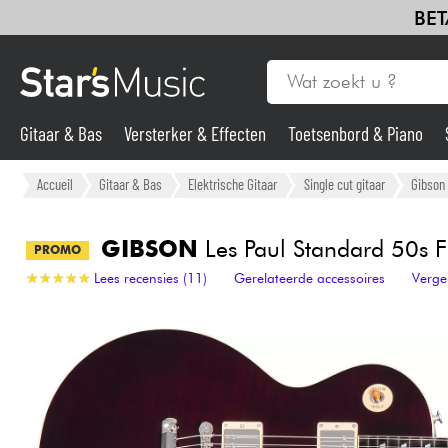
BET
Gitaar & Bas
Versterker & Effecten
Toetsenbord & Piano
Gitaar & Bas
Accueil
Gitaar & Bas
Elektrische Gitaar
Single cut gitaar
Gibson
Synths & samplers
GIBSON
Les Paul Standard 50s F
PROMO
★
★
★
★
★
★
★
★
★
★
Lees recensies (11)
Gerelateerde accessoires
Verge
Microfoon
Licht
Viool & Quatuor