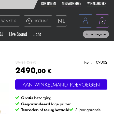
KORTINGEN
NIEUWIGHEDEN
WINKELGIDSEN
NL
WINKELS
HOTLINE
0
France
DJ
Live Sound
Licht
de catégories
Belgique
Toetsenbord & Piano
België
Hoofdtelefoon
España
2501.00 €
Ref : 109002
2490
,00 €
Deutschland
Live Sound
English
AAN WINKELMAND TOEVOEGEN
Blaasinstrument
Gratis
bezorging
Kabels & toebehoren
Gegarandeerd
lage prijzen
Tevreden
of
terugbetaald
3 jaar garantie