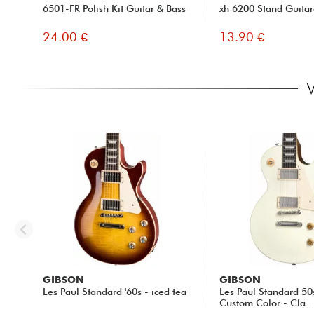
6501-FR Polish Kit Guitar & Bass
xh 6200 Stand Guitar
Bref 
24.00 €
13.90 €
WERELDWIJD MERK
★
★
★
★
★
★
★
★
★
★
KWALI
gepost op 04/07/2022 à 13:59
Après
VINCENT B.
ans.
Déjà 
Et qu
beauc
imper
d’enf
C’est
du pl
WERELDWIJD MERK
★
★
★
★
★
★
★
★
★
★
KWALI
GIBSON
GIBSON
gepost op 20/04/2022 à 18:26
Très 
Les Paul Standard '60s - iced tea
Les Paul Standard 50
DAVID C.
Custom Color - Cla..
Gecertificeerde aankoop