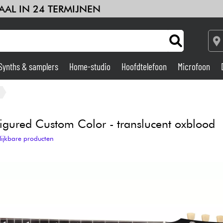
AAL IN 24 TERMIJNEN
Synths & samplers
Home-studio
Hoofdtelefoon
Microfoon
Versterker & Effecten
Home-studio
igured Custom Color - translucent oxblood
lijkbare producten
DJ
Drums & percussie
Kinderen