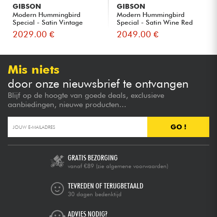
GIBSON
GIBSON
Modern Hummingbird
Modern Hummingbird
Special - Satin Vintage
Special - Satin Wine Red
Cherry ...
2029.00 €
2049.00 €
Mis niets
door onze nieuwsbrief te ontvangen
Blijf op de hoogte van goede deals, exclusieve
aanbiedingen, nieuwe producten...
GO !
GRATIS BEZORGING
vanaf €89
(zie algemene voorwaarden)
TEVREDEN OF TERUGBETAALD
30 dagen bedenktijd
ADVIES NODIG?