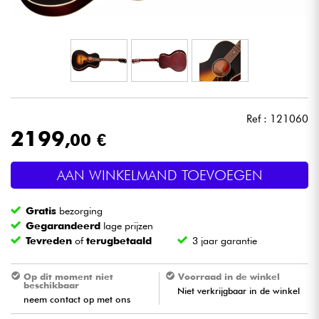
Hoofdtelefoon
Microfoon
DJ
Ref : 121060
Live Sound
2199
,00 €
Licht
AAN WINKELMAND TOEVOEGEN
Drums & percussie
Gratis
bezorging
Gegarandeerd
lage prijzen
Blaasinstrument
Tevreden
of
terugbetaald
3 jaar garantie
Op dit moment niet
Voorraad in de winkel
Viool & Quatuor
beschikbaar
Niet verkrijgbaar in de winkel
neem contact op met ons
Kinderen