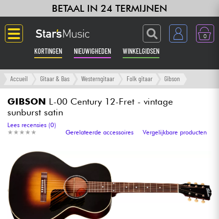
BETAAL IN 24 TERMIJNEN
0
KORTINGEN
NIEUWIGHEDEN
WINKELGIDSEN
Langue
Accueil
Gitaar & Bas
Westerngitaar
Folk gitaar
Gibson
Gitaar & Bas
GIBSON
L-00 Century 12-Fret - vintage
sunburst satin
Versterker & Effecten
Lees recensies (0)
★
★
★
★
★
★
★
★
★
★
Gerelateerde accessoires
Vergelijkbare producten
Toetsenbord & Piano
Synths & samplers
Home-studio