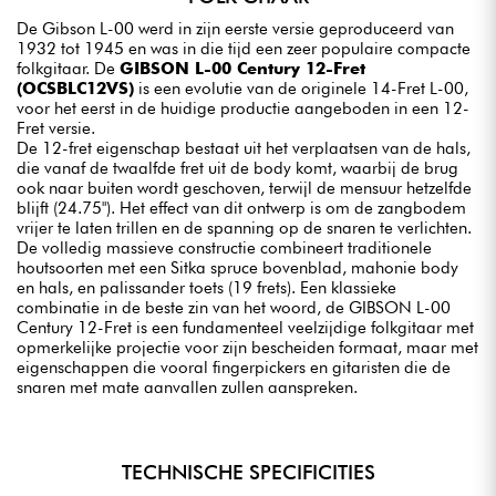
De Gibson L-00 werd in zijn eerste versie geproduceerd van
1932 tot 1945 en was in die tijd een zeer populaire compacte
folkgitaar. De
GIBSON L-00 Century 12-Fret
(OCSBLC12VS)
is een evolutie van de originele 14-Fret L-00,
voor het eerst in de huidige productie aangeboden in een 12-
Fret versie.
De 12-fret eigenschap bestaat uit het verplaatsen van de hals,
die vanaf de twaalfde fret uit de body komt, waarbij de brug
ook naar buiten wordt geschoven, terwijl de mensuur hetzelfde
blijft (24.75"). Het effect van dit ontwerp is om de zangbodem
vrijer te laten trillen en de spanning op de snaren te verlichten.
De volledig massieve constructie combineert traditionele
houtsoorten met een Sitka spruce bovenblad, mahonie body
en hals, en palissander toets (19 frets). Een klassieke
combinatie in de beste zin van het woord, de GIBSON L-00
Century 12-Fret is een fundamenteel veelzijdige folkgitaar met
opmerkelijke projectie voor zijn bescheiden formaat, maar met
eigenschappen die vooral fingerpickers en gitaristen die de
snaren met mate aanvallen zullen aanspreken.
TECHNISCHE SPECIFICITIES