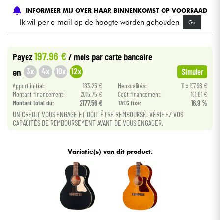
INFORMEER MIJ OVER HAAR BINNENKOMST OP VOORRAAD
Ik wil per e-mail op de hoogte worden gehouden
Go
Kabels & toebehoren
HiFi
197.96 €
Payez
/ mois
par carte bancaire
3x
4x
10x
12x
en
Simuler
Sets
Apport initial:
183.25 €
Mensualités:
11 x 197.96 €
Montant financement:
2015.75 €
Coût financement:
161.81 €
Bekijk onze merken
Montant total dù:
2177.56 €
TAEG fixe:
16.9 %
UN CRÉDIT VOUS ENGAGE ET DOIT ÊTRE REMBOURSÉ. VÉRIFIEZ VOS
CAPACITÉS DE REMBOURSEMENT AVANT DE VOUS ENGAGER.
Variatie(s) van dit product.