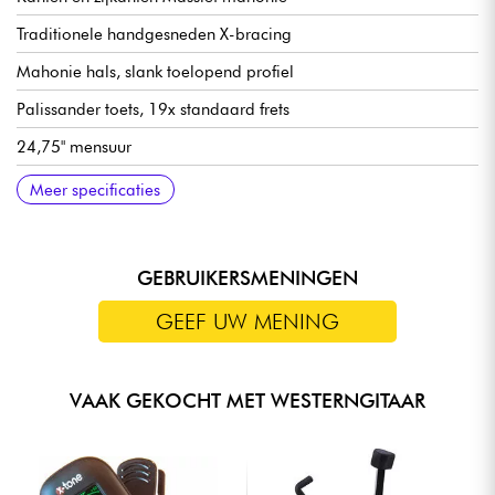
Traditionele handgesneden X-bracing
Mahonie hals, slank toelopend profiel
Palissander toets, 19x standaard frets
24,75" mensuur
Halsbreedte 1e fret 1.725
Traditionele palissander brug
Gibson Open-back Golden Age stemmechanieken met
Satijn nitrocellulose afwerking
Verkocht met Gibson koffer
Meer specificaties
crèmekleurige knoppen
GEBRUIKERSMENINGEN
GEEF UW MENING
VAAK GEKOCHT MET WESTERNGITAAR