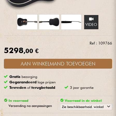
Hoofdtelefoon
Microfoon
VIDEO
DJ
Ref : 109766
Live Sound
5298
,00 €
Licht
AAN WINKELMAND TOEVOEGEN
Drums & percussie
Gratis
bezorging
Gegarandeerd
lage prijzen
Blaasinstrument
Tevreden
of
terugbetaald
3 jaar garantie
In voorraad
Voorraad in de winkel
Viool & Quatuor
Verzending na aanpassingen
Zie beschikbaarheid. winkel
Kinderen