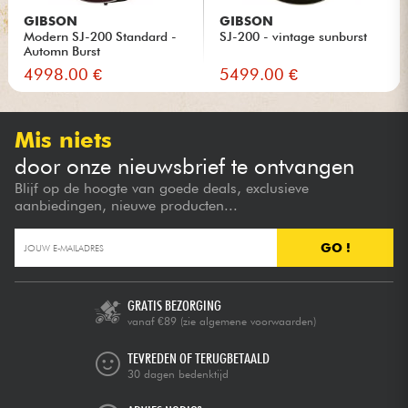
GIBSON
GIBSON
Modern SJ-200 Standard -
SJ-200 - vintage sunburst
Automn Burst
4998.00 €
5499.00 €
Mis niets
door onze nieuwsbrief te ontvangen
Blijf op de hoogte van goede deals, exclusieve
aanbiedingen, nieuwe producten...
GO !
GRATIS BEZORGING
vanaf €89
(zie algemene voorwaarden)
TEVREDEN OF TERUGBETAALD
30 dagen bedenktijd