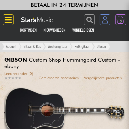
BETAAL IN 24 TERMIJNEN
0
KORTINGEN
NIEUWIGHEDEN
WINKELGIDSEN
Langue
Accueil
Gitaar & Bas
Westerngitaar
Folk gitaar
Gibson
Gitaar & Bas
GIBSON
Custom Shop Hummingbird Custom -
ebony
Versterker & Effecten
Lees recensies (0)
★
★
★
★
★
★
★
★
★
★
Gerelateerde accessoires
Vergelijkbare producten
Toetsenbord & Piano
Synths & samplers
Home-studio