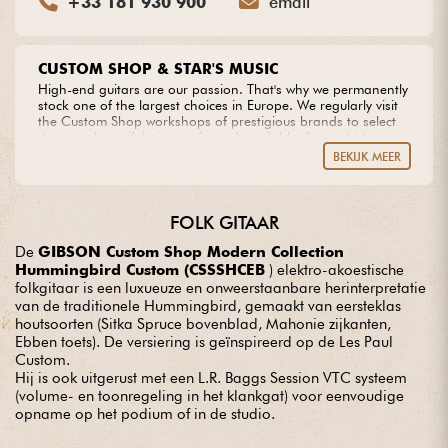
+33 181 930 900
email
CUSTOM SHOP & STAR'S MUSIC
High-end guitars are our passion. That's why we permanently
stock one of the largest choices in Europe. We regularly visit
the Custom Shop workshops of prestigious brands to select
the most beautiful pieces of wood available, from which we
create our own models. Do you dream of an extraordinary
BEKIJK MEER
guitar? Entrust us with your project with complete peace of
mind.
FOLK GITAAR
De
GIBSON Custom Shop Modern Collection
Hummingbird Custom (CSSSHCEB
) elektro-akoestische
folkgitaar is een luxueuze en onweerstaanbare herinterpretatie
van de traditionele Hummingbird, gemaakt van eersteklas
houtsoorten (Sitka Spruce bovenblad, Mahonie zijkanten,
Ebben toets). De versiering is geïnspireerd op de Les Paul
Custom.
Hij is ook uitgerust met een L.R. Baggs Session VTC systeem
(volume- en toonregeling in het klankgat) voor eenvoudige
opname op het podium of in de studio.