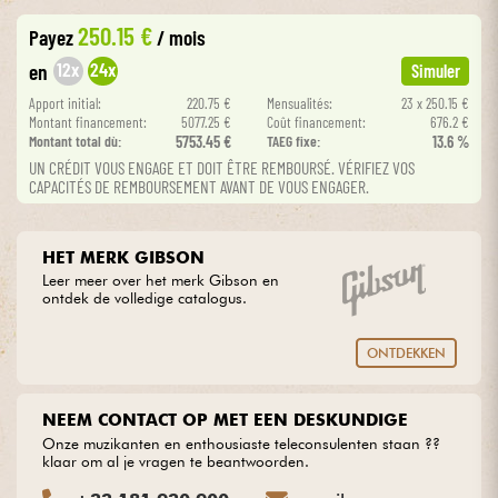
•
Star
'
S
Music
LILLE
250.15 €
Payez
/ mois
Kabels & toebehoren
12x
24x
en
Simuler
Apport initial:
220.75 €
Mensualités:
23 x 250.15 €
HiFi
Montant financement:
5077.25 €
Coût financement:
676.2 €
Montant total dù:
5753.45 €
TAEG fixe:
13.6 %
UN CRÉDIT VOUS ENGAGE ET DOIT ÊTRE REMBOURSÉ. VÉRIFIEZ VOS
Sets
CAPACITÉS DE REMBOURSEMENT AVANT DE VOUS ENGAGER.
Bekijk onze merken
HET MERK GIBSON
Leer meer over het merk Gibson en
ontdek de volledige catalogus.
ONTDEKKEN
NEEM CONTACT OP MET EEN DESKUNDIGE
Onze muzikanten en enthousiaste teleconsulenten staan ??
klaar om al je vragen te beantwoorden.