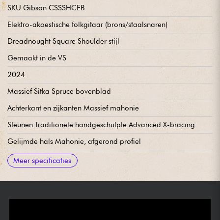
SKU Gibson CSSSHCEB
Elektro-akoestische folkgitaar (brons/staalsnaren)
Dreadnought Square Shoulder stijl
Gemaakt in de VS
2024
Massief Sitka Spruce bovenblad
Achterkant en zijkanten Massief mahonie
Steunen Traditionele handgeschulpte Advanced X-bracing
Gelijmde hals Mahonie, afgerond profiel
Ebben toets, 20x standaard frets
Mensuur 24.75
Straal 12
Halsbreedte 1e fret 43,81 mm / 1.724 in
Halsbreedte laatste fret 5.70cm / 2.245"
Ebben brug
L.R. Baggs Session VTC voorversterker (volume/toon knoppen
Grover Rotomatic stemmechanieken met nierknoppen
Been kam
Nitrocellulose lak
Hoogglans afwerking
Verkocht met Gibson koffer
Meer specificaties
in klankgat)