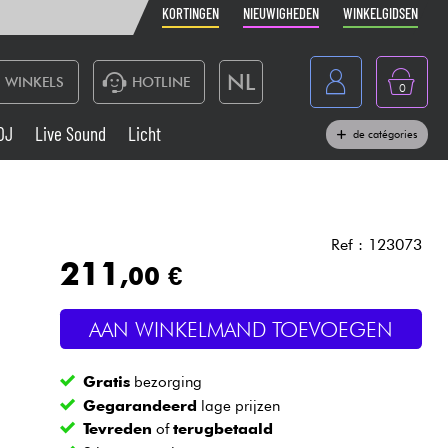
KORTINGEN
NIEUWIGHEDEN
WINKELGIDSEN
NL
WINKELS
HOTLINE
0
France
DJ
Live Sound
Licht
de catégories
Belgique
Toetsenbord & Piano
België
Hoofdtelefoon
España
Ref : 123073
211
,00 €
Deutschland
Live Sound
English
AAN WINKELMAND TOEVOEGEN
Blaasinstrument
Gratis
bezorging
Kabels & toebehoren
Gegarandeerd
lage prijzen
Tevreden
of
terugbetaald