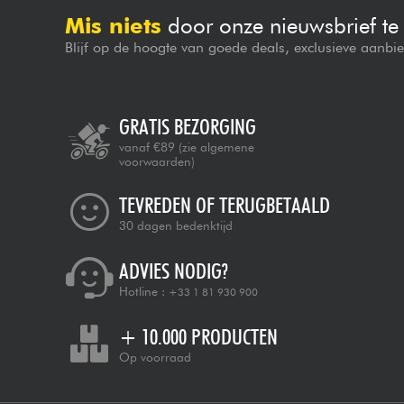
Mis niets
door onze nieuwsbrief t
Blijf op de hoogte van goede deals, exclusieve aanbi
GRATIS BEZORGING
vanaf €89
(zie algemene
voorwaarden)
TEVREDEN OF TERUGBETAALD
30 dagen bedenktijd
ADVIES NODIG?
Hotline :
+33 1 81 930 900
+ 10.000 PRODUCTEN
Op voorraad