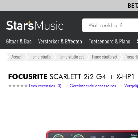
BET
Gitaar & Bas
Versterker & Effecten
Toetsenbord & Piano
Gitaar & Bas
Accueil
Home-studio
Home studio set
Home studio set
Focusri
Synths & samplers
FOCUSRITE
SCARLETT 2i2 G4 + X-HP1
★
★
★
★
★
★
★
★
★
★
Lees recensies (0)
Gerelateerde accessoires
Vergel
Microfoon
Licht
Viool & Quatuor