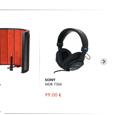
SONY
X-
o
MDR 7506
Ka
99.00 €
19
T