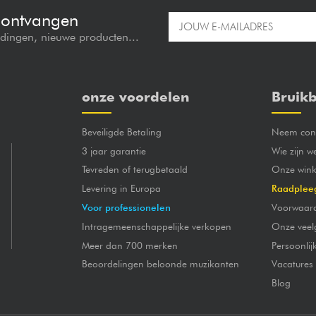
e ontvangen
edingen, nieuwe producten...
onze voordelen
Bruikb
Beveiligde Betaling
Neem cont
3 jaar garantie
Wie zijn w
Tevreden of terugbetaald
Onze wink
Levering in Europa
Raadplee
Voor professionelen
Voorwaar
Intragemeenschappelijke verkopen
Onze veel
Meer dan 700 merken
Persoonli
Beoordelingen beloonde muzikanten
Vacatures
Blog