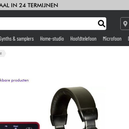
AAL IN 24 TERMIJNEN
Synths & samplers
Home-studio
Hoofdtelefoon
Microfoon
Versterker & Effecten
te
Home-studio
ijkbare producten
DJ
Drums & percussie
Kinderen