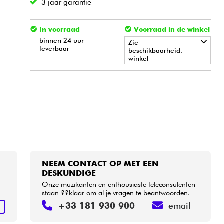
3 jaar garantie
In voorraad
Voorraad in de winkel
binnen 24 uur
Zie
leverbaar
beschikbaarheid.
winkel
•
Star
'
S
Music
BORDEAUX
•
Star
'
S
Music
BRUGES
•
Star
'
S
Music
BRUXELLES
•
Star
'
S
Music
LILLE
NEEM CONTACT OP MET EEN
•
Star
'
S
Music
LYON
DESKUNDIGE
Onze muzikanten en enthousiaste teleconsulenten
•
staan ??klaar om al je vragen te beantwoorden.
Star
'
S
Music
PARIS
+33 181 930 900
email
N
•
Star
'
S
Music
TOULOUSE