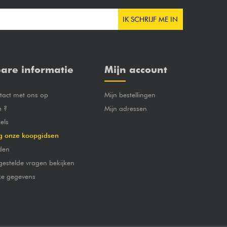
IK SCHRIJF ME IN
are informatie
Mijn account
act met ons op
Mijn bestellingen
e ?
Mijn adressen
els
g onze koopgidsen
den
gestelde vragen bekijken
jke gegevens