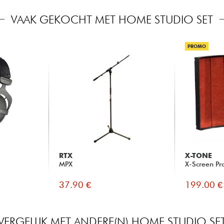
VAAK GEKOCHT MET HOME STUDIO SET
PROMO
RTX
X-TONE
MPX
X-Screen Pr
37.90 €
199.00 €
VERGELIJK MET ANDERE(N) HOME STUDIO SE