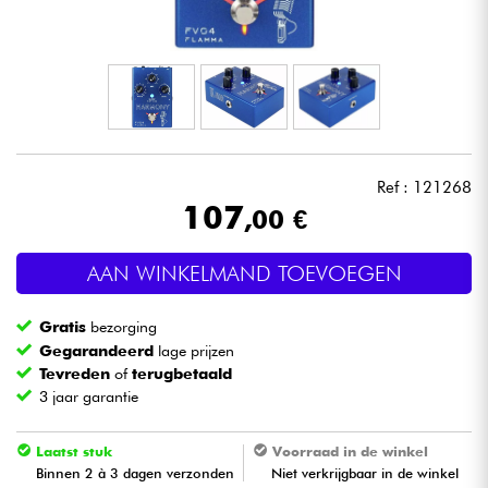
Hoofdtelefoon
Microfoon
DJ
Ref : 121268
Live Sound
107
,00 €
Licht
AAN WINKELMAND TOEVOEGEN
Drums & percussie
Gratis
bezorging
Gegarandeerd
lage prijzen
Blaasinstrument
Tevreden
of
terugbetaald
3 jaar garantie
Viool & Quatuor
Laatst stuk
Voorraad in de winkel
Binnen 2 à 3 dagen verzonden
Niet verkrijgbaar in de winkel
Kinderen