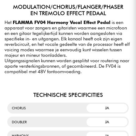
MODULATION/CHORUS/FLANGER/PHASER
EN TREMOLO EFFECT PEDAAL
Het
FLAMMA FV04 Harmony Vocal Effect Pedal
is een
apparaat voor zangers en gitaristen waarmee een microfoon
en een gitaar tegelijkertijd kunnen worden aangesloten via
specifieke in- en uitgangen. Elk kanaal heeft ook zijn eigen
reverbcircuit, en het vocale gedeelte van de processor heeft elf
voicing modes waarmee je eenvoudig kunt wisselen tussen
majeur en mineur toonladders.
Uitgangssignalen kunnen worden gesplitst voor routering naar
aparte versterkingsbronnen, of gecombineerd. De FV04 is
compatibel met 48V fantoomvoeding.
TECHNISCHE SPECIFICITIES
JA
CHORUS
JA
DOUBLER
JA
HARMONY