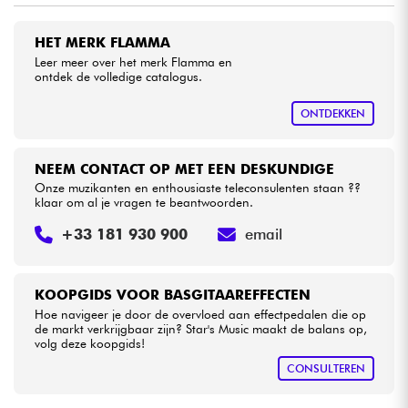
HET MERK FLAMMA
Kabels & toebehoren
Leer meer over het merk Flamma en
ontdek de volledige catalogus.
HiFi
ONTDEKKEN
Sets
NEEM CONTACT OP MET EEN DESKUNDIGE
Bekijk onze merken
Onze muzikanten en enthousiaste teleconsulenten staan ??
klaar om al je vragen te beantwoorden.
+33 181 930 900
email
KOOPGIDS VOOR BASGITAAREFFECTEN
Hoe navigeer je door de overvloed aan effectpedalen die op
de markt verkrijgbaar zijn? Star's Music maakt de balans op,
volg deze koopgids!
CONSULTEREN