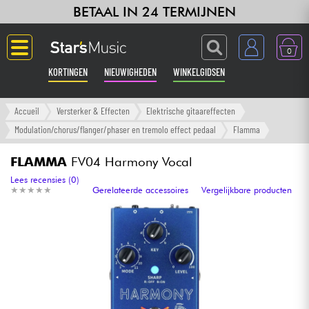
BETAAL IN 24 TERMIJNEN
0
KORTINGEN
NIEUWIGHEDEN
WINKELGIDSEN
Langue
Accueil
Versterker & Effecten
Elektrische gitaareffecten
Modulation/chorus/flanger/phaser en tremolo effect pedaal
Flamma
Gitaar & Bas
FLAMMA
FV04 Harmony Vocal
Versterker & Effecten
Lees recensies (0)
★
★
★
★
★
★
★
★
★
★
Gerelateerde accessoires
Vergelijkbare producten
Toetsenbord & Piano
Synths & samplers
Home-studio