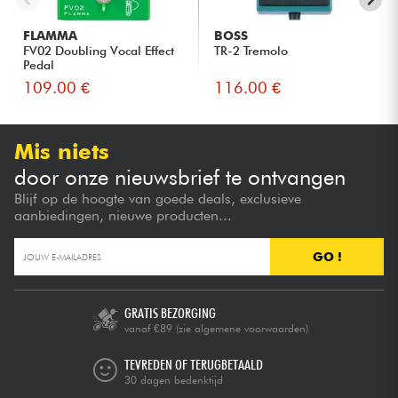
FLAMMA
BOSS
FV02 Doubling Vocal Effect
TR-2 Tremolo
Pedal
109.00 €
116.00 €
Mis niets
door onze nieuwsbrief te ontvangen
Blijf op de hoogte van goede deals, exclusieve
aanbiedingen, nieuwe producten...
GO !
GRATIS BEZORGING
vanaf €89
(zie algemene voorwaarden)
TEVREDEN OF TERUGBETAALD
30 dagen bedenktijd