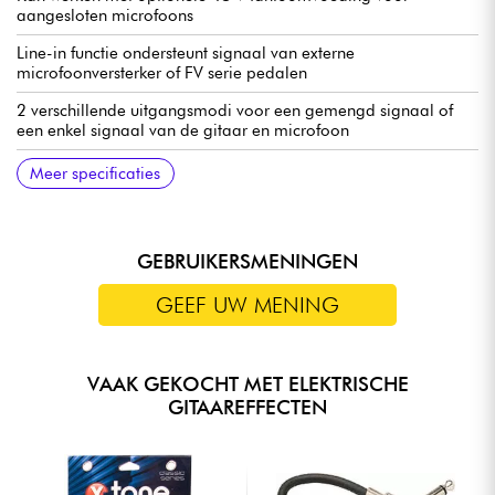
aangesloten microfoons
Line-in functie ondersteunt signaal van externe
microfoonversterker of FV serie pedalen
2 verschillende uitgangsmodi voor een gemengd signaal of
een enkel signaal van de gitaar en microfoon
Gitaaringang 1/4'' mono audioaansluiting
Gitaaruitgang 1/4'' mono audio-aansluiting
MIC XLR gebalanceerde ingangsaansluiting
XLR-uitgang XLR gebalanceerde uitgangsaansluiting
Voeding meegeleverd (9V DC)
Stroomverbruik 1,5 A
86,6 x 125 x 60 mm
0,371 kg
Engelse handleiding: https://tinyurl.com/55wm72hu
Meer specificaties
(impedantiewaarde: 1M ohm)
(impedantiewaarde: 100 ohm)
(impedantiewaarde: 2,14k ohm)
(impedantiewaarde: 300 ohm)
GEBRUIKERSMENINGEN
GEEF UW MENING
VAAK GEKOCHT MET ELEKTRISCHE
GITAAREFFECTEN