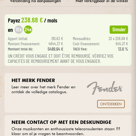
Verzending na aanpassingen
Niet verkrijgbaar in de winkel
Kabels & toebehoren
238.68 €
Payez
/ mois
12x
24x
en
Simuler
HiFi
Apport initial:
210.63 €
Mensualités:
23 x 238.68 €
Montant financement:
4844.37 €
Coût financement:
645.27 €
Sets
Montant total dù:
5489.64 €
TAEG fixe:
13.6 %
UN CRÉDIT VOUS ENGAGE ET DOIT ÊTRE REMBOURSÉ. VÉRIFIEZ VOS
CAPACITÉS DE REMBOURSEMENT AVANT DE VOUS ENGAGER.
Bekijk onze merken
HET MERK FENDER
Leer meer over het merk Fender en
ontdek de volledige catalogus.
ONTDEKKEN
NEEM CONTACT OP MET EEN DESKUNDIGE
Onze muzikanten en enthousiaste teleconsulenten staan ??
klaar om al je vragen te beantwoorden.