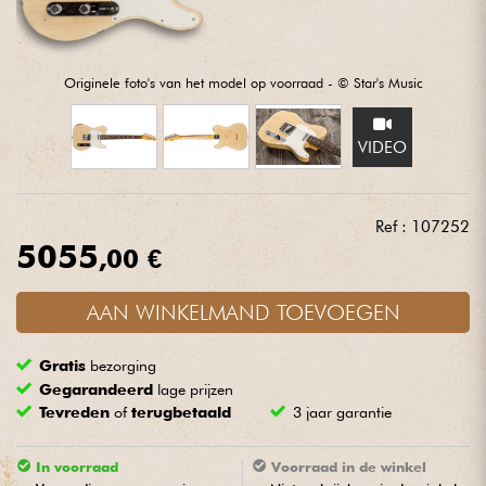
Hoofdtelefoon
Microfoon
Originele foto's van het model op voorraad - © Star's Music
DJ
VIDEO
Live Sound
Ref : 107252
5055
Licht
,00 €
Drums & percussie
AAN WINKELMAND TOEVOEGEN
Gratis
bezorging
Blaasinstrument
Gegarandeerd
lage prijzen
Tevreden
of
terugbetaald
3 jaar garantie
Viool & Quatuor
In voorraad
Voorraad in de winkel
Kinderen