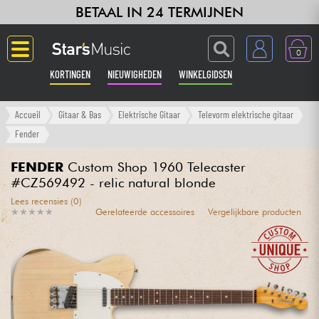
BETAAL IN 24 TERMIJNEN
0
KORTINGEN
NIEUWIGHEDEN
WINKELGIDSEN
Langue
Accueil
Gitaar & Bas
Elektrische Gitaar
Televorm elektrische gitaar
Fender
Gitaar & Bas
FENDER
Custom Shop 1960 Telecaster
#CZ569492 - relic natural blonde
Versterker & Effecten
Lees recensies (0)
★
★
★
★
★
★
★
★
★
★
Gerelateerde accessoires
Vergelijkbare producten
Toetsenbord & Piano
Synths & samplers
Home-studio