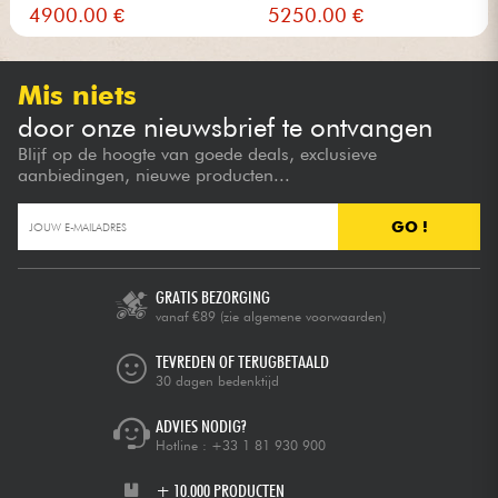
Heavy Reli...
Relic Wide...
4900.00 €
5250.00 €
Mis niets
door onze nieuwsbrief te ontvangen
Blijf op de hoogte van goede deals, exclusieve
aanbiedingen, nieuwe producten...
GO !
GRATIS BEZORGING
vanaf €89
(zie algemene voorwaarden)
TEVREDEN OF TERUGBETAALD
30 dagen bedenktijd
ADVIES NODIG?
Hotline :
+33 1 81 930 900
+ 10.000 PRODUCTEN