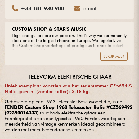
+33 181 930 900
email
CUSTOM SHOP & STAR'S MUSIC
High-end guitars are our passion. That's why we permanently
stock one of the largest choices in Europe. We regularly visit
the Custom Shop workshops of prestigious brands to select
the most beautiful pieces of wood available, from which we
create our own models. Do you dream of an extraordinary
BEKIJK MEER
guitar? Entrust us with your project with complete peace of
mind.
TELEVORM ELEKTRISCHE GITAAR
Uniek exemplaar voorzien van het serienummer CZ569492.
Netto gewicht (zonder koffer): 3.18 kg.
Gebaseerd op een 1963 Telecaster Base Model die, is de
FENDER Custom Shop 1960 Telecaster Relic #CZ569492
(92350014333)
solidbody elektrische gitaar een
herinterpretatie van een typische 1960 Fender, waarbij een
meerderheid van vintage kenmerken ideaal gecombineerd
worden met meer hedendaagse kenmerken.