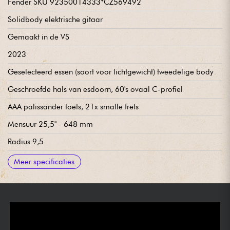
Fender SKU 92350014333*CZ569492
Solidbody elektrische gitaar
Gemaakt in de VS
2023
Geselecteerd essen (soort voor lichtgewicht) tweedelige body
Geschroefde hals van esdoorn, 60's ovaal C-profiel
AAA palissander toets, 21x smalle frets
Mensuur 25,5" - 648 mm
Radius 9,5
Halsbreedte 1e fret 1.650" - 42 mm
Halsbreedte laatste fret 2.200
Halsdikte, 1e/12e fret .790/930" (0.790/930")
Fender Custom Shop handgewikkelde '58 Tele enkelspoels
Hoofdvolume
Hoofdtoon
Pickupschakelaar met 3x positie
Vaste brug Fender 3-Saddle Vintage-Style Strings-Through-
Fender Vintage stemmechanieken met Fender logo
Been kam
Nitrocellulose afwerking
Verkocht met Fender Deluxe koffer bruin, riem, poetsdoek,
Meer specificaties
microfoon pickups
Body Tele® met schroefdraadzadels
certificaat van echtheid