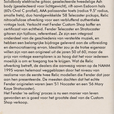
Solidbody elektrische gitaar, geselecteerde tweedelige Ash
body (geselecteerd voor lichtgewicht), rift-sawn Esdoorn hals
(60's Oval C profiel), AAA palissander toets (radius 9.5" radius,
smalle frets), duo handgewikkelde '58 Telecaster pickups, Relic
nitrocellulose afwerking voor een verbluffend authentieke
vintage look. Verkocht met Fender Custom Shop koffer en
certificaat van echtheid. Fender Telecaster en Stratocaster
gitaren zijn tijdloos, referentieel. Ze zijn een integraal
onderdeel van de geschiedenis van versterkte muziek, en
hebben een belangrijke bijdrage geleverd aan de uitbreiding
en democratisering ervan. Idealiter zou je de trotse eigenaar
willen zijn van een origineel uit de jaren 50 of 60, maar de
prijs van vintage exemplaren is zo hoog dat het voor iedereen
moeilijk is om er toegang toe te krijgen. Wat de Relic
afwerking betreft, de dealers die aanwezig waren op de NAMM
1995 waren helemaal weggeblazen door het niveau van
realisme van de eerste twee Relic modellen die Fender dat jaar
aan hen presenteerde. De meesten dachten dat het echte
Fender originelen waren (een '51 Nocaster en een '56 Mary
Kaye Stratocaster).
Het Fender 're-selling' proces is nu een manier van leven
geworden en is goed voor het grootste deel van de Custom
Shop verkoop.