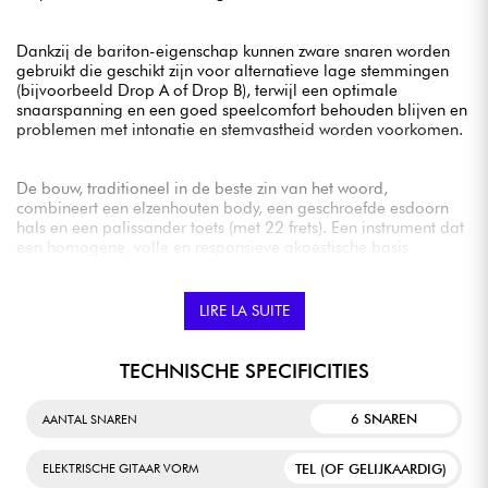
Dankzij de bariton-eigenschap kunnen zware snaren worden
gebruikt die geschikt zijn voor alternatieve lage stemmingen
(bijvoorbeeld Drop A of Drop B), terwijl een optimale
snaarspanning en een goed speelcomfort behouden blijven en
problemen met intonatie en stemvastheid worden voorkomen.
De bouw, traditioneel in de beste zin van het woord,
combineert een elzenhouten body, een geschroefde esdoorn
hals en een palissander toets (met 22 frets). Een instrument dat
een homogene, volle en responsieve akoestische basis
genereert, met dikke en krachtige lage tonen, volle
middentonen en dynamische, heldere hoge tonen.
Wat het speelcomfort betreft, zit je hier helemaal goed: de
LIRE LA SUITE
gitaar ligt zeer aangenaam in de hand (halsprofiel „Modern
C“, radius 9,5", medium-jumbo frets, kambreedte bij de
topkam 42,8 mm).
TECHNISCHE SPECIFICITIES
6 SNAREN
AANTAL SNAREN
Enkelspoels microfoon uit de Fender Player Series met Alnico
V-magneten produceren zowel klassieke als krachtige klanken,
met gedetailleerde bassen, muzikale middentonen, heldere
TEL (OF GELIJKAARDIG)
ELEKTRISCHE GITAAR VORM
hoge tonen, een opmerkelijk uitgangsvolume en een