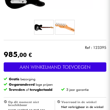
Hoofdtelefoon
Microfoon
DJ
Live Sound
Ref : 123395
985
,00 €
Licht
AAN WINKELMAND TOEVOEGEN
Drums & percussie
Gratis
bezorging
Blaasinstrument
Gegarandeerd
lage prijzen
Tevreden
of
terugbetaald
3 jaar garantie
Viool & Quatuor
Op dit moment niet
Voorraad in de winkel
beschikbaar
Niet verkrijgbaar in de winkel
Kinderen
neem contact op met ons