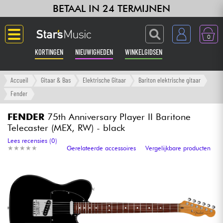
BETAAL IN 24 TERMIJNEN
0
KORTINGEN
NIEUWIGHEDEN
WINKELGIDSEN
Langue
Accueil
Gitaar & Bas
Elektrische Gitaar
Bariton elektrische gitaar
Fender
Gitaar & Bas
FENDER
75th Anniversary Player II Baritone
Telecaster (MEX, RW) - black
Versterker & Effecten
Lees recensies (0)
★
★
★
★
★
★
★
★
★
★
Gerelateerde accessoires
Vergelijkbare producten
Toetsenbord & Piano
Synths & samplers
Home-studio