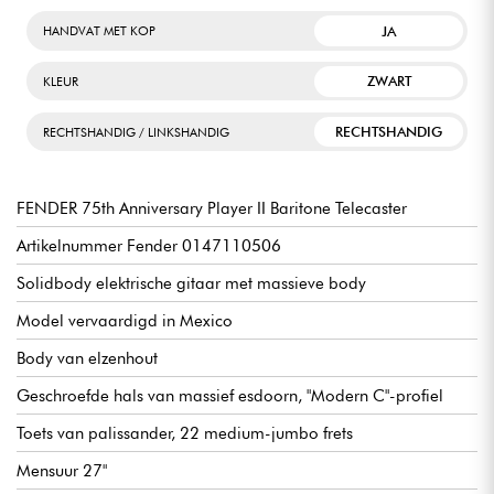
opmerkelijke punch.
JA
HANDVAT MET KOP
De 75th Anniversary Player II Baritone Telecaster is dan ook
ZWART
KLEUR
een verstandige keuze voor muzikanten die graag
experimenteren met geluid, bijvoorbeeld in stijlen als surf of
garagerock.
RECHTSHANDIG
RECHTSHANDIG / LINKSHANDIG
Meer in het algemeen zal hij in de smaak vallen bij de trouwe
fans van het Amerikaanse merk, van de veeleisende beginner
tot de meer ervaren gitarist, die op zoek zijn naar een
FENDER 75th Anniversary Player II Baritone Telecaster
kwalitatief hoogstaand instrument om hun arsenaal op een
slimme manier uit te breiden.
Artikelnummer Fender 0147110506
Solidbody elektrische gitaar met massieve body
Model vervaardigd in Mexico
Body van elzenhout
Geschroefde hals van massief esdoorn, "Modern C"-profiel
Toets van palissander, 22 medium-jumbo frets
Mensuur 27"