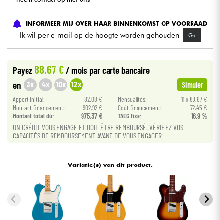
Kabels & toebehoren
INFORMEER MIJ OVER HAAR BINNENKOMST OP VOORRAAD
Ik wil per e-mail op de hoogte worden gehouden
Go
HiFi
88.67 €
Payez
/ mois
par carte bancaire
Sets
3x
4x
10x
12x
en
Simuler
Bekijk onze merken
Apport initial:
82.08 €
Mensualités:
11 x 88.67 €
Montant financement:
902.92 €
Coût financement:
72.45 €
Montant total dù:
975.37 €
TAEG fixe:
16.9 %
UN CRÉDIT VOUS ENGAGE ET DOIT ÊTRE REMBOURSÉ. VÉRIFIEZ VOS
CAPACITÉS DE REMBOURSEMENT AVANT DE VOUS ENGAGER.
Variatie(s) van dit product.