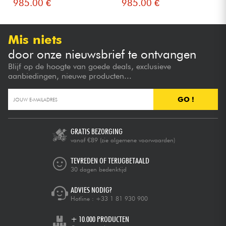
985.00 €
985.00 €
Mis niets
door onze nieuwsbrief te ontvangen
Blijf op de hoogte van goede deals, exclusieve
aanbiedingen, nieuwe producten...
GO !
GRATIS BEZORGING
vanaf €89
(zie algemene voorwaarden)
TEVREDEN OF TERUGBETAALD
30 dagen bedenktijd
ADVIES NODIG?
Hotline :
+33 1 81 930 900
+ 10.000 PRODUCTEN