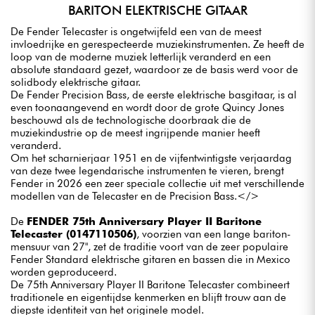
BARITON ELEKTRISCHE GITAAR
De Fender Telecaster is ongetwijfeld een van de meest
invloedrijke en gerespecteerde muziekinstrumenten. Ze heeft de
loop van de moderne muziek letterlijk veranderd en een
absolute standaard gezet, waardoor ze de basis werd voor de
solidbody elektrische gitaar.
De Fender Precision Bass, de eerste elektrische basgitaar, is al
even toonaangevend en wordt door de grote Quincy Jones
beschouwd als de technologische doorbraak die de
muziekindustrie op de meest ingrijpende manier heeft
veranderd.
Om het scharnierjaar 1951 en de vijfentwintigste verjaardag
van deze twee legendarische instrumenten te vieren, brengt
Fender in 2026 een zeer speciale collectie uit met verschillende
modellen van de Telecaster en de Precision Bass.</>
De
FENDER 75th Anniversary Player II Baritone
Telecaster (0147110506)
, voorzien van een lange bariton-
mensuur van 27", zet de traditie voort van de zeer populaire
Fender Standard elektrische gitaren en bassen die in Mexico
worden geproduceerd.
De 75th Anniversary Player II Baritone Telecaster combineert
traditionele en eigentijdse kenmerken en blijft trouw aan de
diepste identiteit van het originele model.