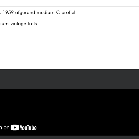
), 1959 afgerond medium C profiel
ium-vintage frets
 dubbele spoel
anden pickupschakelaar
stuk
t Keystone knoppen
uin en roze koffer