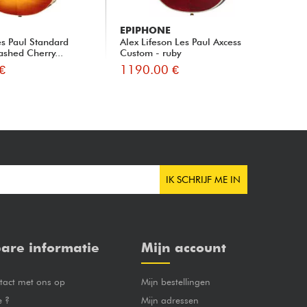
EPIPHONE
EP
s Paul Standard
Alex Lifeson Les Paul Axcess
Ins
ashed Cherry...
Custom - ruby
Cus
€
1190.00 €
10
IK SCHRIJF ME IN
are informatie
Mijn account
act met ons op
Mijn bestellingen
e ?
Mijn adressen