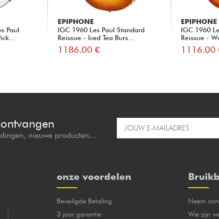
EPIPHONE
EPIPHONE
es Paul
IGC 1960 Les Paul Standard
IGC 1960 Le
ck...
Reissue - Iced Tea Burs...
Reissue - W
1186.00 €
1116.00 
e ontvangen
edingen, nieuwe producten...
onze voordelen
Bruikb
Beveiligde Betaling
Neem cont
3 jaar garantie
Wie zijn w