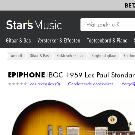
BET
Gitaar & Bas
Versterker & Effecten
Toetsenbord & Piano
Gitaar & Bas
Accueil
Gitaar & Bas
Elektrische Gitaar
Single cut gitaar
Epipho
Synths & samplers
EPIPHONE
IBGC 1959 Les Paul Standard
★
★
★
★
★
★
★
★
★
★
Lees recensies (0)
Gerelateerde accessoires
Vergel
Microfoon
Licht
Viool & Quatuor