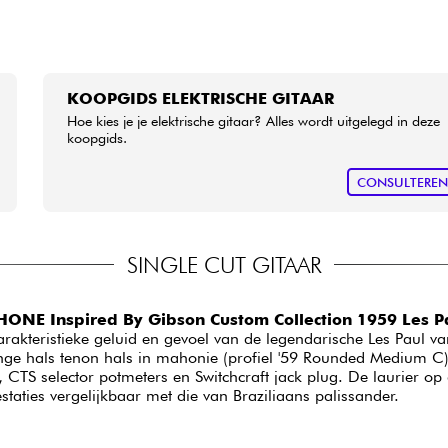
KOOPGIDS ELEKTRISCHE GITAAR
Hoe kies je je elektrische gitaar? Alles wordt uitgelegd in deze
koopgids.
CONSULTERE
SINGLE CUT GITAAR
HONE Inspired By Gibson Custom Collection 1959 Les P
karakteristieke geluid en gevoel van de legendarische Les Paul va
nge hals tenon hals in mahonie (profiel '59 Rounded Medium C), 
 selector potmeters en Switchcraft jack plug. De laurier op de 
estaties vergelijkbaar met die van Braziliaans palissander.