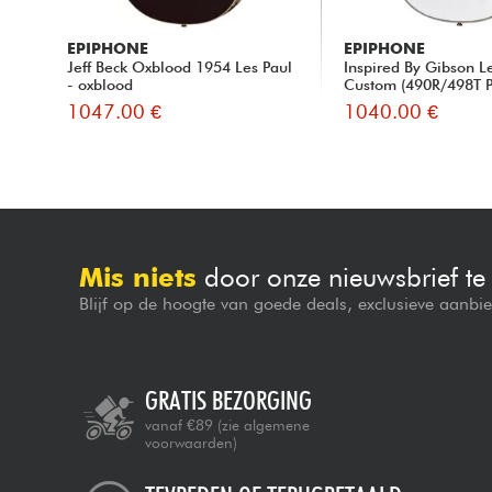
EPIPHONE
EPIPHONE
Jeff Beck Oxblood 1954 Les Paul
Inspired By Gibson L
- oxblood
Custom (490R/498T Pi
1047.00 €
1040.00 €
Mis niets
door onze nieuwsbrief t
Blijf op de hoogte van goede deals, exclusieve aanbi
GRATIS BEZORGING
vanaf €89
(zie algemene
voorwaarden)