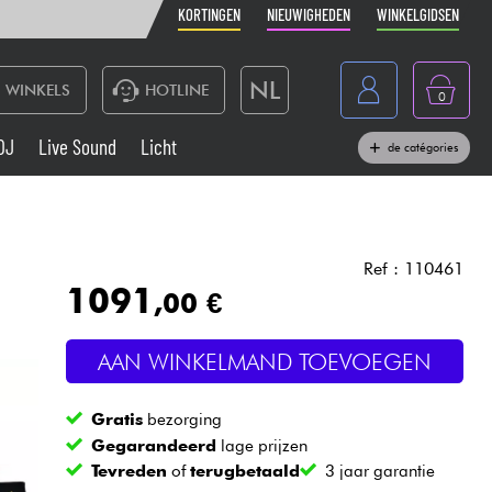
KORTINGEN
NIEUWIGHEDEN
WINKELGIDSEN
NL
WINKELS
HOTLINE
0
France
DJ
Live Sound
Licht
de catégories
Belgique
Toetsenbord & Piano
België
Hoofdtelefoon
España
Ref : 110461
1091
,00 €
Deutschland
Live Sound
English
AAN WINKELMAND TOEVOEGEN
Blaasinstrument
Gratis
bezorging
Kabels & toebehoren
Gegarandeerd
lage prijzen
Tevreden
of
terugbetaald
3 jaar garantie