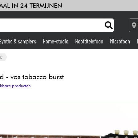
AAL IN 24 TERMIJNEN
Synths & samplers
Home-studio
Hoofdtelefoon
Microfoon
Versterker & Effecten
ne
Home-studio
 - vos tobacco burst
ijkbare producten
DJ
Drums & percussie
Kinderen