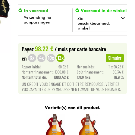
In voorraad
Voorraad in de winkel
Verzending na
Zie
aanpassingen
beschikbaarheid.
winkel
•
Star
'
S
Music
BRUXELLES
98.22 €
Payez
/ mois
par carte bancaire
•
Star
'
S
Music
PARIS
3x
4x
10x
12x
en
Simuler
Apport initial:
90.92 €
Mensualités:
11 x 98.22 €
Montant financement:
1000.08 €
Coût financement:
80.34 €
Montant total dù:
1080.42 €
TAEG fixe:
16.9 %
UN CRÉDIT VOUS ENGAGE ET DOIT ÊTRE REMBOURSÉ. VÉRIFIEZ
VOS CAPACITÉS DE REMBOURSEMENT AVANT DE VOUS ENGAGER.
Variatie(s) van dit product.