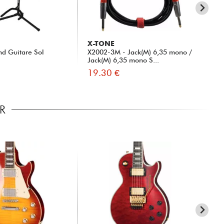
X-TONE
ER
nd Guitare Sol
X2002-3M - Jack(M) 6,35 mono /
Ele
Jack(M) 6,35 mono S...
42
19.30 €
5.
R