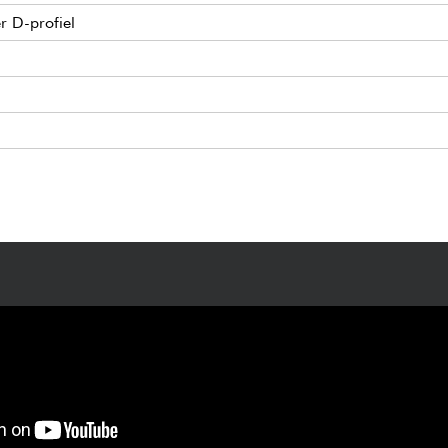
r D-profiel
, bas, treble, fase)
 Keystone Button
ag