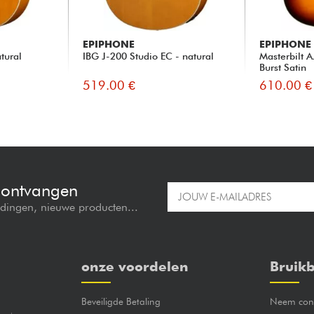
EPIPHONE
EPIPHONE
tural
IBG J-200 Studio EC - natural
Masterbilt 
Burst Satin
519.00 €
610.00 €
e ontvangen
edingen, nieuwe producten...
onze voordelen
Bruikb
Beveiligde Betaling
Neem cont