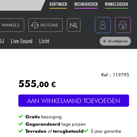
KORTINGEN
NIEUWIGHEDEN
WINKELGIDSEN
NL
WINKELS
HOTLINE
0
France
DJ
Live Sound
Licht
de catégories
Belgique
Toetsenbord & Piano
België
Hoofdtelefoon
España
Ref : 119795
555
,00 €
Deutschland
Live Sound
English
AAN WINKELMAND TOEVOEGEN
Blaasinstrument
Gratis
bezorging
Kabels & toebehoren
Gegarandeerd
lage prijzen
Tevreden
of
terugbetaald
3 jaar garantie