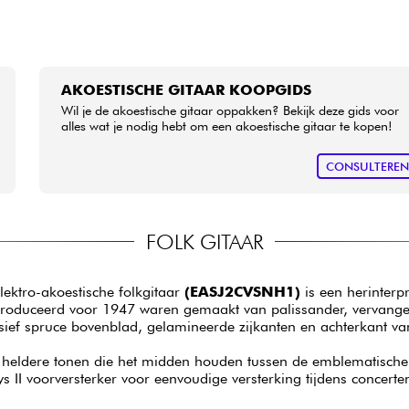
AKOESTISCHE GITAAR KOOPGIDS
Wil je de akoestische gitaar oppakken? Bekijk deze gids voor
alles wat je nodig hebt om een akoestische gitaar te kopen!
CONSULTERE
FOLK GITAAR
lektro-akoestische folkgitaar
(EASJ2CVSNH1)
is een herinterp
eproduceerd voor 1947 waren gemaakt van palissander, vervang
sief spruce bovenblad, gelamineerde zijkanten en achterkant v
lle, heldere tonen die het midden houden tussen de emblematisc
 II voorversterker voor eenvoudige versterking tijdens concerten