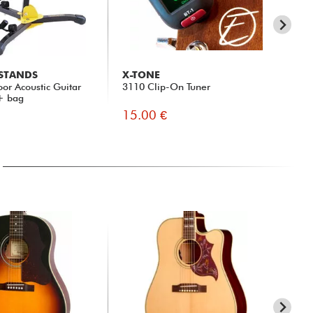
 STANDS
X-TONE
X-
or Acoustic Guitar
3110 Clip-On Tuner
Ca
+ bag
15.00 €
14