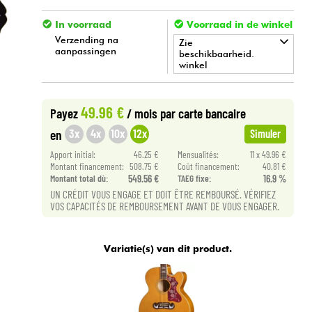
In voorraad
Voorraad in de winkel
Verzending na
Zie
aanpassingen
beschikbaarheid.
winkel
•
Star
'
S
Music
TOULOUSE
49.96 €
Payez
/ mois
par carte bancaire
3x
4x
10x
12x
en
Simuler
Apport initial:
46.25 €
Mensualités:
11 x 49.96 €
Montant financement:
508.75 €
Coût financement:
40.81 €
Montant total dù:
549.56 €
TAEG fixe:
16.9 %
UN CRÉDIT VOUS ENGAGE ET DOIT ÊTRE REMBOURSÉ. VÉRIFIEZ
VOS CAPACITÉS DE REMBOURSEMENT AVANT DE VOUS ENGAGER.
Variatie(s) van dit product.