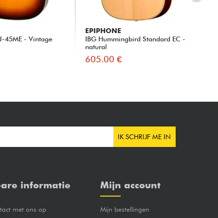
EPIPHONE
EP
AJ-45ME - Vintage
IBG Hummingbird Standard EC -
IBG
natural
sun
605.00 €
55
IK SCHRIJF ME IN
are informatie
Mijn account
act met ons op
Mijn bestellingen