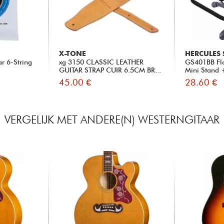
X-TONE
HERCULES
r 6-String
xg 3150 CLASSIC LEATHER
GS401BB Flo
GUITAR STRAP CUIR 6.5CM BR...
Mini Stand 
45.00 €
28.60 €
VERGELIJK MET ANDERE(N) WESTERNGITAAR