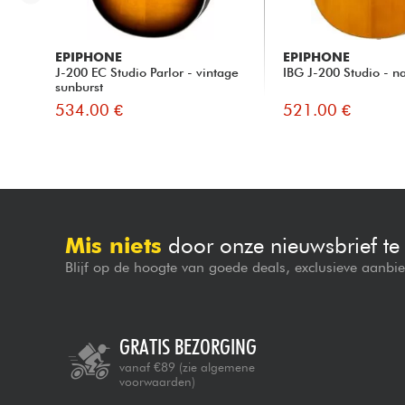
EPIPHONE
EPIPHONE
J-200 EC Studio Parlor - vintage
IBG J-200 Studio - na
sunburst
534.00 €
521.00 €
Mis niets
door onze nieuwsbrief t
Blijf op de hoogte van goede deals, exclusieve aanbi
GRATIS BEZORGING
vanaf €89
(zie algemene
voorwaarden)