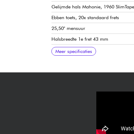
Gelijmde hals Mahonie, 1960 SlimTape
Ebben toets, 20x standaard frets
25,50" mensuur
Halsbreedte 1e fret 43 mm
Palissander brug
Fishman Presys II voorversterker (volume
Epiphone Deluxe stemmechanieken met
Plastic kam
Verkocht met Epiphone standaard gigb
Meer specificaties