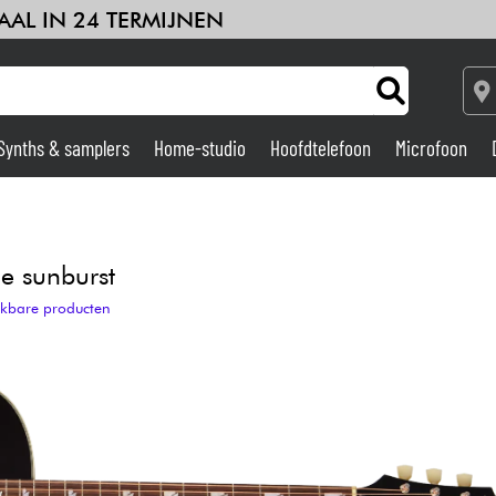
AAL IN 24 TERMIJNEN
Synths & samplers
Home-studio
Hoofdtelefoon
Microfoon
Versterker & Effecten
Home-studio
e sunburst
ijkbare producten
DJ
Drums & percussie
Kinderen