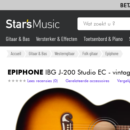
BET
Gitaar & Bas
Versterker & Effecten
Toetsenbord & Piano
Gitaar & Bas
Accueil
Gitaar & Bas
Westerngitaar
Folk gitaar
Epiphone
Synths & samplers
EPIPHONE
IBG J-200 Studio EC - vintag
★
★
★
★
★
★
★
★
★
★
Lees recensies (0)
Gerelateerde accessoires
Vergel
Microfoon
Licht
Viool & Quatuor