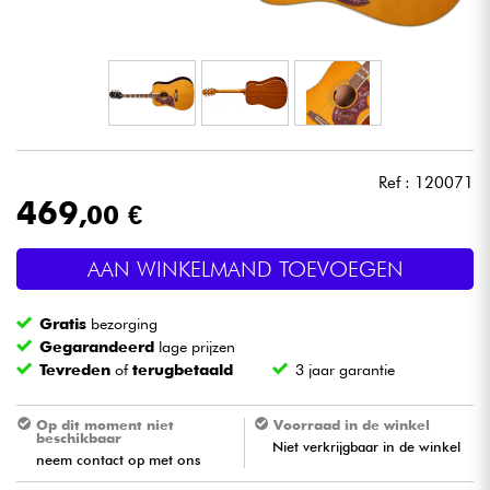
Hoofdtelefoon
Microfoon
DJ
Ref : 120071
Live Sound
469
,00 €
Licht
AAN WINKELMAND TOEVOEGEN
Drums & percussie
Gratis
bezorging
Gegarandeerd
lage prijzen
Blaasinstrument
Tevreden
of
terugbetaald
3 jaar garantie
Op dit moment niet
Voorraad in de winkel
Viool & Quatuor
beschikbaar
Niet verkrijgbaar in de winkel
neem contact op met ons
Kinderen