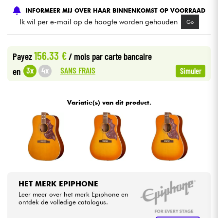
INFORMEER MIJ OVER HAAR BINNENKOMST OP VOORRAAD
Ik wil per e-mail op de hoogte worden gehouden
Go
Kabels & toebehoren
HiFi
156.33 €
Payez
/ mois
par carte bancaire
SANS FRAIS
3x
4x
en
Simuler
Sets
Bekijk onze merken
Variatie(s) van dit product.
HET MERK EPIPHONE
Leer meer over het merk Epiphone en
ontdek de volledige catalogus.