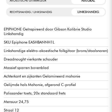
NATURAL
AKOESTISCHE GITAARKLEUR
LINKSHANDIG
RECHTSHANDIG / LINKSHANDIG
EPIPHONE Geïnspireerd door Gibson Kolibrie Studio
Linkshandig
SKU Epiphone EASHBANNH1L
Linkshandige elektro-akoestische folkgitaar (brons/staalsnaren)
Dreadnought vierkante schouder
Massief sparren bovenblad
Achterkant en zijkanten Gelamineerd mahonie
Gelijmde hals Mahonie, afgerond C-profiel
Palissander toets, 20x standaard frets
Mensuur 24,75
Straal 12