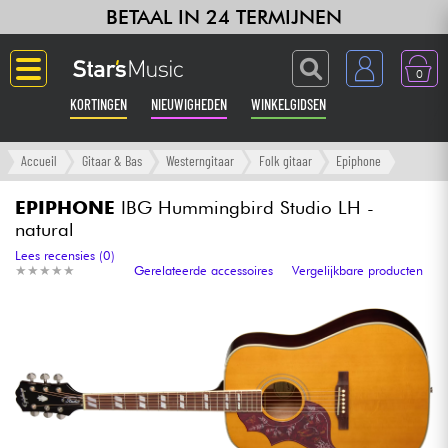
BETAAL IN 24 TERMIJNEN
0
KORTINGEN
NIEUWIGHEDEN
WINKELGIDSEN
Langue
Accueil
Gitaar & Bas
Westerngitaar
Folk gitaar
Epiphone
Gitaar & Bas
EPIPHONE
IBG Hummingbird Studio LH -
natural
Versterker & Effecten
Lees recensies (0)
★
★
★
★
★
★
★
★
★
★
Gerelateerde accessoires
Vergelijkbare producten
Toetsenbord & Piano
Synths & samplers
Home-studio