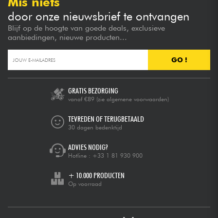
Mis niets
door onze nieuwsbrief te ontvangen
Blijf op de hoogte van goede deals, exclusieve
aanbiedingen, nieuwe producten...
GO !
GRATIS BEZORGING
vanaf €89
(zie algemene voorwaarden)
TEVREDEN OF TERUGBETAALD
30 dagen bedenktijd
ADVIES NODIG?
Hotline :
+33 1 81 930 900
+ 10.000 PRODUCTEN
Op voorraad