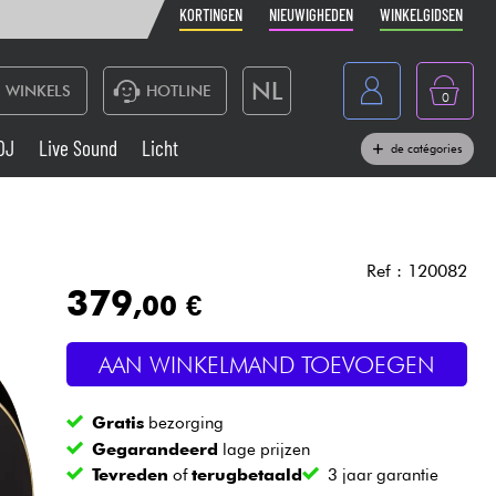
KORTINGEN
NIEUWIGHEDEN
WINKELGIDSEN
NL
WINKELS
HOTLINE
0
France
DJ
Live Sound
Licht
de catégories
Belgique
Toetsenbord & Piano
België
Hoofdtelefoon
España
Ref : 120082
379
,00 €
Deutschland
Live Sound
English
AAN WINKELMAND TOEVOEGEN
Blaasinstrument
Gratis
bezorging
Kabels & toebehoren
Gegarandeerd
lage prijzen
Tevreden
of
terugbetaald
3 jaar garantie