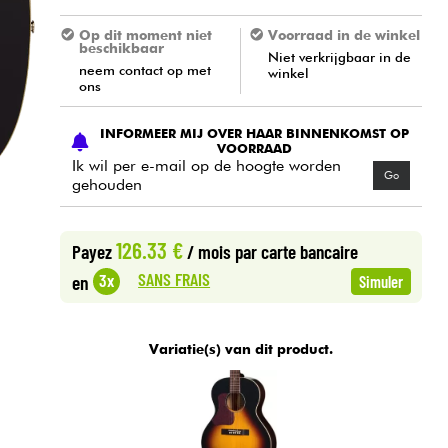
Op dit moment niet
Voorraad in de winkel
beschikbaar
Niet verkrijgbaar in de
neem contact op met
winkel
ons
INFORMEER MIJ OVER HAAR BINNENKOMST OP
VOORRAAD
Ik wil per e-mail op de hoogte worden
Go
gehouden
126.33 €
Payez
/ mois
par carte bancaire
SANS FRAIS
3x
en
Simuler
Variatie(s) van dit product.