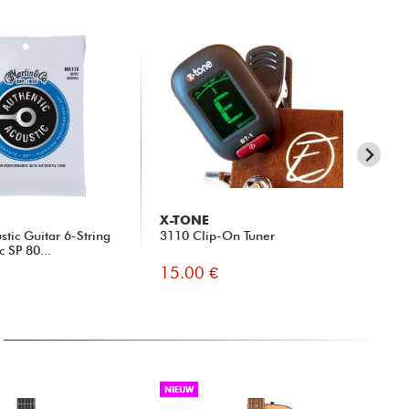
X-TONE
X-
tic Guitar 6-String
3110 Clip-On Tuner
Ca
c SP 80...
15.00 €
14
NIEUW