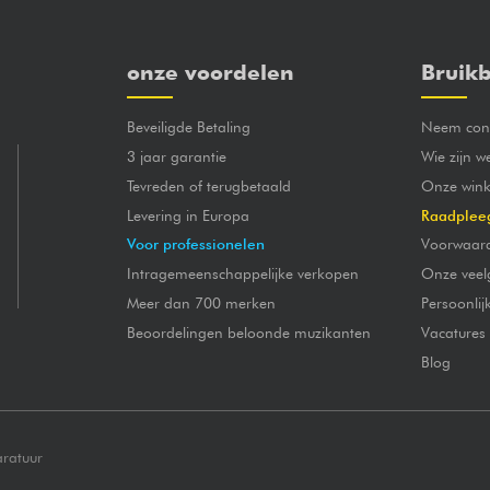
onze voordelen
Bruikb
Beveiligde Betaling
Neem cont
3 jaar garantie
Wie zijn w
Tevreden of terugbetaald
Onze wink
Levering in Europa
Raadplee
Voor professionelen
Voorwaar
Intragemeenschappelijke verkopen
Onze veel
Meer dan 700 merken
Persoonli
Beoordelingen beloonde muzikanten
Vacatures
Blog
aratuur