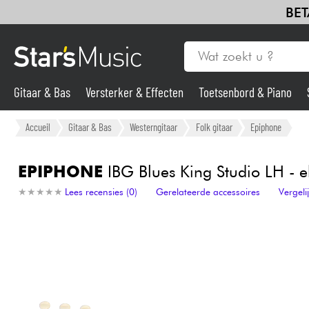
BET
Gitaar & Bas
Versterker & Effecten
Toetsenbord & Piano
Drums & percussie
Blaasinstrument
Viool & Quatuor
Kin
Gitaar & Bas
Accueil
Gitaar & Bas
Westerngitaar
Folk gitaar
Epiphone
Synths & samplers
EPIPHONE
IBG Blues King Studio LH - 
★
★
★
★
★
★
★
★
★
★
Lees recensies (0)
Gerelateerde accessoires
Vergel
Microfoon
Licht
Viool & Quatuor