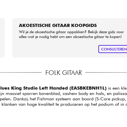
AKOESTISCHE GITAAR KOOPGIDS
Wil je de akoestische gitaar oppakken? Bekijk deze gids voor
alles wat je nodig hebt om een akoestische gitaar te kopen!
CONSULTERE
FOLK GITAAR
lues King Studio Left Handed (EASBKEBNH1L)
is een kle
ijn massief sparren bovenblad, cashew body en hals, en palissa
e spelen. Dankzij het Fishman systeem aan boord (S-Core picku
 klanken van hoge kwaliteit te produceren op het podium of in d