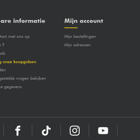
are informatie
Mijn account
act met ons op
Mijn bestellingen
e ?
Mijn adressen
els
g onze koopgidsen
den
gestelde vragen bekijken
jke gegevens