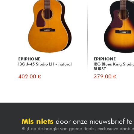
EPIPHONE
EPIPHONE
IBG J-45 Studio LH - natural
IBG Blues King Stud
BURST
402.00 €
379.00 €
Mis niets
door onze nieuwsbrief t
Blijf op de hoogte van goede deals, exclusieve aanbi