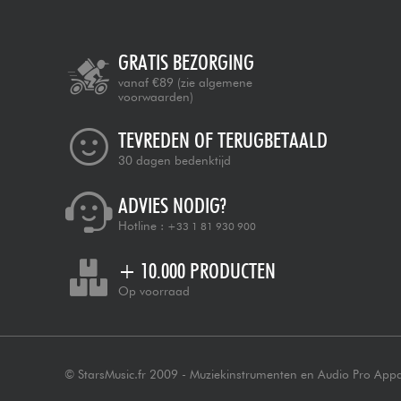
GRATIS BEZORGING
vanaf €89
(zie algemene
voorwaarden)
TEVREDEN OF TERUGBETAALD
30 dagen bedenktijd
ADVIES NODIG?
Hotline :
+33 1 81 930 900
+ 10.000 PRODUCTEN
Op voorraad
© StarsMusic.fr 2009 - Muziekinstrumenten en Audio Pro App