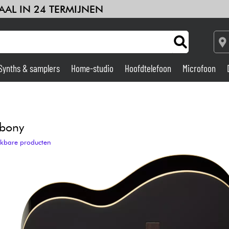
AAL IN 24 TERMIJNEN
Synths & samplers
Home-studio
Hoofdtelefoon
Microfoon
deren
Kabels & toebehoren
HiFi
Sets
Bekijk onze merken
Versterker & Effecten
Home-studio
ebony
ijkbare producten
DJ
Drums & percussie
Kinderen