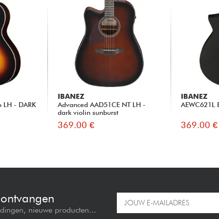
IBANEZ
IBANEZ
io LH - DARK
Advanced AAD51CE NT LH -
AEWC621L B
dark violin sunburst
369.00 €
369.00 €
e ontvangen
edingen, nieuwe producten...