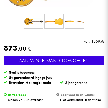
Hoofdtelefoon
Microfoon
DJ
Ref : 106958
Live Sound
873
,00 €
Licht
AAN WINKELMAND TOEVOEGEN
Drums & percussie
Gratis
bezorging
Gegarandeerd
lage prijzen
Blaasinstrument
Tevreden
of
terugbetaald
3 jaar garantie
Viool & Quatuor
In voorraad
Voorraad in de winkel
binnen 24 uur leverbaar
Niet verkrijgbaar in de winkel
Kinderen