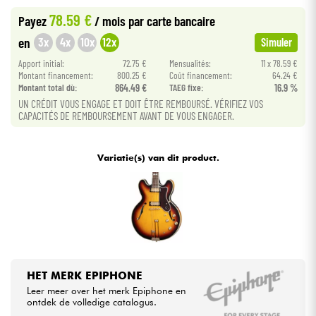
78.59 €
Payez
/ mois
par carte bancaire
Kabels & toebehoren
3x
4x
10x
12x
en
Simuler
Apport initial:
72.75 €
Mensualités:
11 x 78.59 €
HiFi
Montant financement:
800.25 €
Coût financement:
64.24 €
Montant total dù:
864.49 €
TAEG fixe:
16.9 %
UN CRÉDIT VOUS ENGAGE ET DOIT ÊTRE REMBOURSÉ. VÉRIFIEZ VOS
Sets
CAPACITÉS DE REMBOURSEMENT AVANT DE VOUS ENGAGER.
Bekijk onze merken
Variatie(s) van dit product.
HET MERK EPIPHONE
Leer meer over het merk Epiphone en
ontdek de volledige catalogus.