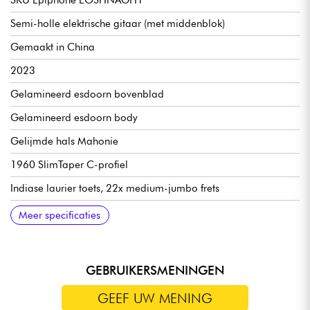
SKU Epiphone EOSHNAGH1
Semi-holle elektrische gitaar (met middenblok)
Gemaakt in China
2023
Gelamineerd esdoorn bovenblad
Gelamineerd esdoorn body
Gelijmde hals Mahonie
1960 SlimTaper C-profiel
Indiase laurier toets, 22x medium-jumbo frets
24,75" mensuur
12" radius
Halsbreedte 1° fret 1.68" - 4.27 cm
Epiphone ProBucker Mini humbucker-elementen met dubbele
1x volume per pickup
1x toon per pickup
3x positie pickupschakelaar
Epiphone LockTone Tune-O-Matic brug
Epiphone Frequensator Split Trapeze staartstuk
Wilkinson stemmechanieken
Graphtech kam
Hoogglans afwerking
Verkocht met Epiphone Premium gigbag
Aanbevolen snaardiktes voor standaard stemming 10.46
Meer specificaties
spoel
GEBRUIKERSMENINGEN
GEEF UW MENING