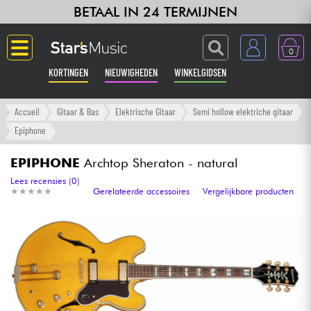
BETAAL IN 24 TERMIJNEN
0
KORTINGEN
NIEUWIGHEDEN
WINKELGIDSEN
Langue
Accueil
Gitaar & Bas
Elektrische Gitaar
Semi hollow elektriche gitaar
Epiphone
Gitaar & Bas
EPIPHONE
Archtop Sheraton - natural
Versterker & Effecten
Lees recensies (0)
★
★
★
★
★
★
★
★
★
★
Gerelateerde accessoires
Vergelijkbare producten
Toetsenbord & Piano
Synths & samplers
Home-studio