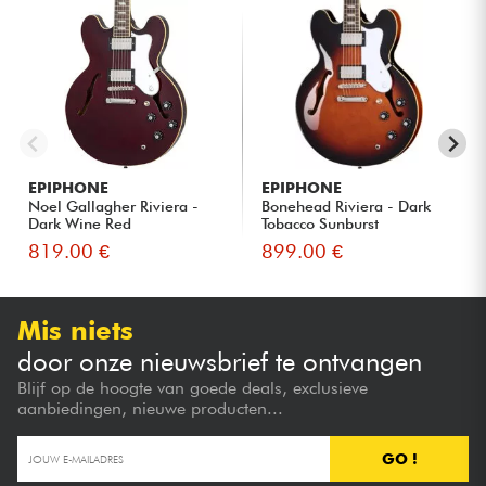
EPIPHONE
EPIPHONE
Noel Gallagher Riviera -
Bonehead Riviera - Dark
Dark Wine Red
Tobacco Sunburst
819.00 €
899.00 €
Mis niets
door onze nieuwsbrief te ontvangen
Blijf op de hoogte van goede deals, exclusieve
aanbiedingen, nieuwe producten...
GO !