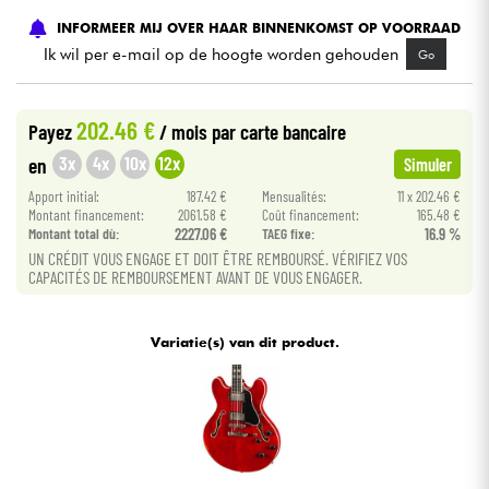
INFORMEER MIJ OVER HAAR BINNENKOMST OP VOORRAAD
Kabels & toebehoren
Ik wil per e-mail op de hoogte worden gehouden
Go
HiFi
202.46 €
Payez
/ mois
par carte bancaire
3x
4x
10x
12x
en
Simuler
Sets
Apport initial:
187.42 €
Mensualités:
11 x 202.46 €
Montant financement:
2061.58 €
Coût financement:
165.48 €
Bekijk onze merken
Montant total dù:
2227.06 €
TAEG fixe:
16.9 %
UN CRÉDIT VOUS ENGAGE ET DOIT ÊTRE REMBOURSÉ. VÉRIFIEZ VOS
CAPACITÉS DE REMBOURSEMENT AVANT DE VOUS ENGAGER.
Variatie(s) van dit product.