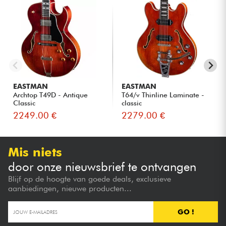
EASTMAN
EASTMAN
Archtop T49D - Antique
T64/v Thinline Laminate -
Classic
classic
2249.00 €
2279.00 €
Mis niets
door onze nieuwsbrief te ontvangen
Blijf op de hoogte van goede deals, exclusieve
aanbiedingen, nieuwe producten...
GO !