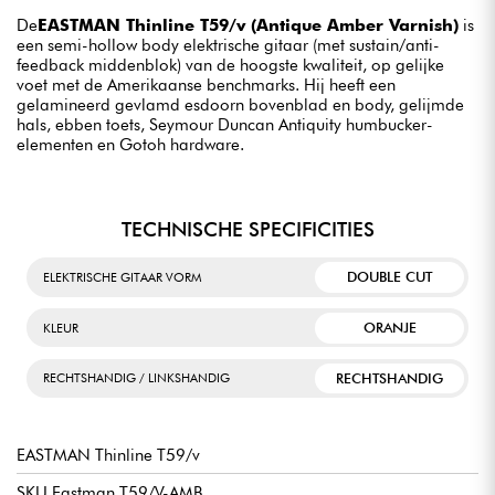
De
EASTMAN Thinline T59/v (Antique Amber Varnish)
is
een semi-hollow body elektrische gitaar (met sustain/anti-
feedback middenblok) van de hoogste kwaliteit, op gelijke
voet met de Amerikaanse benchmarks. Hij heeft een
gelamineerd gevlamd esdoorn bovenblad en body, gelijmde
hals, ebben toets, Seymour Duncan Antiquity humbucker-
elementen en Gotoh hardware.
TECHNISCHE SPECIFICITIES
DOUBLE CUT
ELEKTRISCHE GITAAR VORM
ORANJE
KLEUR
RECHTSHANDIG
RECHTSHANDIG / LINKSHANDIG
EASTMAN Thinline T59/v
SKU Eastman T59/V-AMB