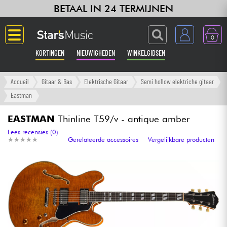
BETAAL IN 24 TERMIJNEN
0
KORTINGEN
NIEUWIGHEDEN
WINKELGIDSEN
Langue
Accueil
Gitaar & Bas
Elektrische Gitaar
Semi hollow elektriche gitaar
Eastman
Gitaar & Bas
EASTMAN
Thinline T59/v - antique amber
Versterker & Effecten
Lees recensies (0)
★
★
★
★
★
★
★
★
★
★
Gerelateerde accessoires
Vergelijkbare producten
Toetsenbord & Piano
Synths & samplers
Home-studio