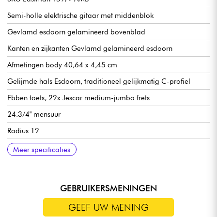
Semi-holle elektrische gitaar met middenblok
Gevlamd esdoorn gelamineerd bovenblad
Kanten en zijkanten Gevlamd gelamineerd esdoorn
Afmetingen body 40,64 x 4,45 cm
Gelijmde hals Esdoorn, traditioneel gelijkmatig C-profiel
Ebben toets, 22x Jescar medium-jumbo frets
24.3/4" mensuur
Radius 12
Halsbreedte 1e fret 1,72"- 4,37 cm (kam)
Seymour Duncan Antiquity Humbucker dubbelgewikkelde
Gotoh Relic Series GE103B-T brug
Gotoh Relic Series GE101A staartstuk
Gotoh Relic Series SD90 stemmechanieken
Audio Taper 500k potmeters
Switchcraft jack plug
Hoogglans nitrocellulose afwerking body en hals
Verkocht met Eastman koffer
Meer specificaties
pickups
GEBRUIKERSMENINGEN
GEEF UW MENING