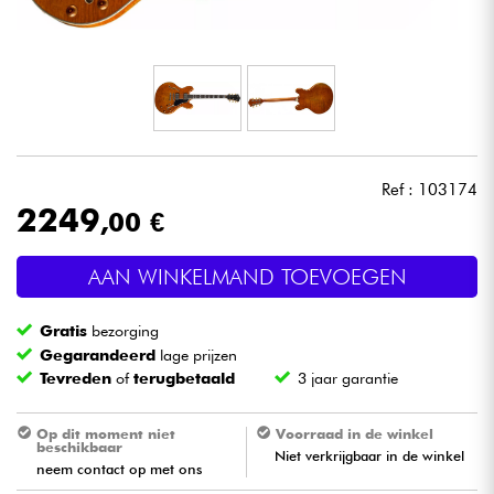
Hoofdtelefoon
Microfoon
DJ
Ref : 103174
Live Sound
2249
,00 €
Licht
AAN WINKELMAND TOEVOEGEN
Drums & percussie
Gratis
bezorging
Gegarandeerd
lage prijzen
Blaasinstrument
Tevreden
of
terugbetaald
3 jaar garantie
Viool & Quatuor
Op dit moment niet
Voorraad in de winkel
beschikbaar
Niet verkrijgbaar in de winkel
neem contact op met ons
Kinderen