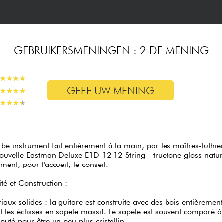
GEBRUIKERSMENINGEN : 2 DE MENING
★
★
★
★
★
★
★
★
GEEF UW MENING
★
★
★
★
★
★
★
★
★
★
★
★
★
★
★
★
be instrument fait entièrement à la main, par les maîtres-luthi
uvelle Eastman Deluxe E1D-12 12-String - truetone gloss natura
ment, pour l'accueil, le conseil.
té et Construction :
iaux solides : la guitare est construite avec des bois entièrement
t les éclisses en sapele massif. Le sapele est souvent comparé à
éputé pour être un peu plus cristallin.