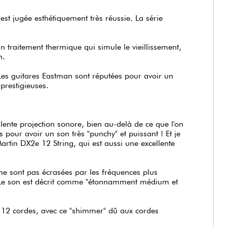
i est jugée esthétiquement très réussie. La série
n traitement thermique qui simule le vieillissement,
n.
. Les guitares Eastman sont réputées pour avoir un
 prestigieuses.
llente projection sonore, bien au-delà de ce que l'on
s pour avoir un son très "punchy" et puissant ! Et je
rtin DX2e 12 String, qui est aussi une excellente
s ne sont pas écrasées par les fréquences plus
s. Le son est décrit comme "étonnamment médium et
es 12 cordes, avec ce "shimmer" dû aux cordes