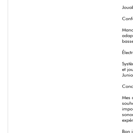
Jouab
Confo
Manch
adapt
bass
Élect
Systè
et jo
Junio
Concl
Mes a
souha
impor
sonor
expér
Bon j