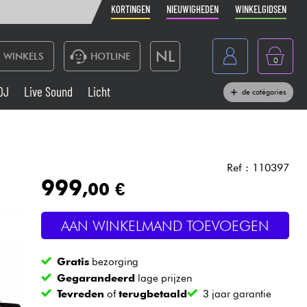
KORTINGEN
NIEUWIGHEDEN
WINKELGIDSEN
NL
WINKELS
HOTLINE
0
France
DJ
Live Sound
Licht
de catégories
Belgique
Toetsenbord & Piano
België
Hoofdtelefoon
España
Ref : 110397
999
,00 €
Deutschland
Live Sound
English
AAN WINKELMAND TOEVOEGEN
Blaasinstrument
Gratis
bezorging
Kabels & toebehoren
Gegarandeerd
lage prijzen
Tevreden
of
terugbetaald
3 jaar garantie