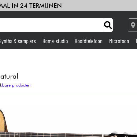
AAL IN 24 TERMIJNEN
Synths & samplers
Home-studio
Hoofdtelefoon
Microfoon
Versterker & Effecten
Home-studio
atural
ijkbare producten
DJ
Drums & percussie
Kinderen