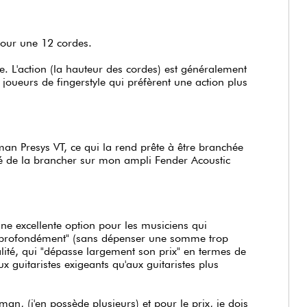
pour une 12 cordes.
. L'action (la hauteur des cordes) est généralement
 joueurs de fingerstyle qui préfèrent une action plus
man Presys VT, ce qui la rend prête à être branchée
ayé de la brancher sur mon ampli Fender Acoustic
t une excellente option pour les musiciens qui
op profondément" (sans dépenser une somme trop
ité, qui "dépasse largement son prix" en termes de
ux guitaristes exigeants qu'aux guitaristes plus
an, (j'en possède plusieurs) et pour le prix, je dois