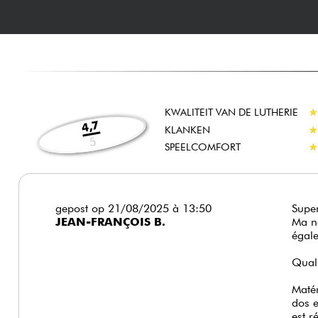
KWALITEIT VAN DE LUTHERIE
★
★
4,7
KLANKEN
★
★
5
SPEELCOMFORT
★
★
gepost op 21/08/2025 à 13:50
Super
JEAN-FRANÇOIS B.
Ma no
égale
Quali
Matér
dos e
est r