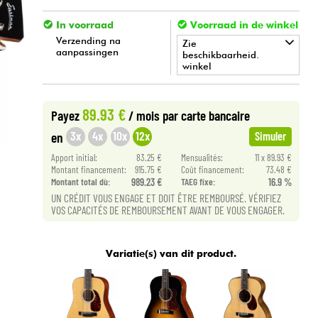
In voorraad
Voorraad in de winkel
Verzending na
Zie
aanpassingen
beschikbaarheid.
winkel
•
ACOUSTIC BY
Star
'
S
Music
89.93 €
Payez
/ mois
par carte bancaire
3x
4x
10x
12x
en
Simuler
Apport initial:
83.25 €
Mensualités:
11 x 89.93 €
Montant financement:
915.75 €
Coût financement:
73.48 €
Montant total dù:
989.23 €
TAEG fixe:
16.9 %
UN CRÉDIT VOUS ENGAGE ET DOIT ÊTRE REMBOURSÉ. VÉRIFIEZ
VOS CAPACITÉS DE REMBOURSEMENT AVANT DE VOUS ENGAGER.
Variatie(s) van dit product.