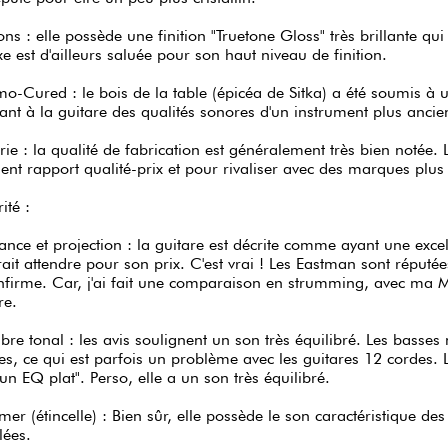
ions : elle possède une finition "Truetone Gloss" très brillante qu
e est d'ailleurs saluée pour son haut niveau de finition.
o-Cured : le bois de la table (épicéa de Sitka) a été soumis à u
nt à la guitare des qualités sonores d'un instrument plus ancie
rie : la qualité de fabrication est généralement très bien notée
lent rapport qualité-prix et pour rivaliser avec des marques plus
ité :
ance et projection : la guitare est décrite comme ayant une exce
ait attendre pour son prix. C'est vrai ! Les Eastman sont réputée
nfirme. Car, j'ai fait une comparaison en strumming, avec ma Ma
re.
ibre tonal : les avis soulignent un son très équilibré. Les basse
es, ce qui est parfois un problème avec les guitares 12 corde
un EQ plat". Perso, elle a un son très équilibré.
er (étincelle) : Bien sûr, elle possède le son caractéristique d
lées.