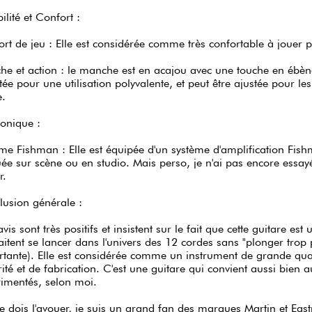
ilité et Confort :
rt de jeu : Elle est considérée comme très confortable à jouer 
e et action : le manche est en acajou avec une touche en ébène
ée pour une utilisation polyvalente, et peut être ajustée pour les
e.
ronique :
me Fishman : Elle est équipée d'un système d'amplification Fish
uée sur scène ou en studio. Mais perso, je n'ai pas encore ess
r.
usion générale :
vis sont très positifs et insistent sur le fait que cette guitare es
itent se lancer dans l'univers des 12 cordes sans "plonger tr
tante). Elle est considérée comme un instrument de grande qual
ité et de fabrication. C'est une guitare qui convient aussi bien a
imentés, selon moi.
e dois l'avouer, je suis un grand fan des marques Martin et Eastm