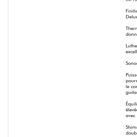
Finit
Delux
Therm
donna
Luthe
excel
Sonor
Puiss
pourr
le co
guita
Équil
élevé
avec 
Shimm
doub