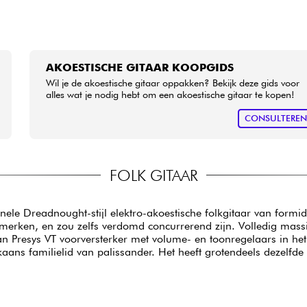
AKOESTISCHE GITAAR KOOPGIDS
Wil je de akoestische gitaar oppakken? Bekijk deze gids voor
alles wat je nodig hebt om een akoestische gitaar te kopen!
CONSULTERE
FOLK GITAAR
onele Dreadnought-stijl elektro-akoestische folkgitaar van formi
merken, en zou zelfs verdomd concurrerend zijn. Volledig mas
man Presys VT voorversterker met volume- en toonregelaars in h
kaans familielid van palissander. Het heeft grotendeels dezelf