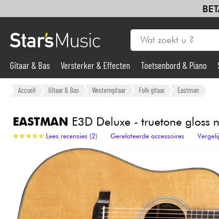
BET
Gitaar & Bas
Versterker & Effecten
Toetsenbord & Piano
Gitaar & Bas
Accueil
Gitaar & Bas
Westerngitaar
Folk gitaar
Eastman
Synths & samplers
EASTMAN
E3D Deluxe - truetone gloss n
★
★
★
★
★
★
★
★
★
★
Lees recensies (2)
Gerelateerde accessoires
Vergel
Microfoon
Licht
Viool & Quatuor