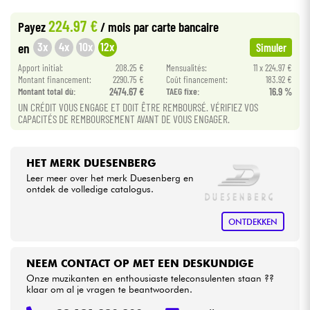
•
Star
'
S
Music
LYON
224.97 €
Payez
/ mois
par carte bancaire
Kabels & toebehoren
3x
4x
10x
12x
en
Simuler
Apport initial:
208.25 €
Mensualités:
11 x 224.97 €
HiFi
Montant financement:
2290.75 €
Coût financement:
183.92 €
Montant total dù:
2474.67 €
TAEG fixe:
16.9 %
UN CRÉDIT VOUS ENGAGE ET DOIT ÊTRE REMBOURSÉ. VÉRIFIEZ VOS
Sets
CAPACITÉS DE REMBOURSEMENT AVANT DE VOUS ENGAGER.
Bekijk onze merken
HET MERK DUESENBERG
Leer meer over het merk Duesenberg en
ontdek de volledige catalogus.
ONTDEKKEN
NEEM CONTACT OP MET EEN DESKUNDIGE
Onze muzikanten en enthousiaste teleconsulenten staan ??
klaar om al je vragen te beantwoorden.