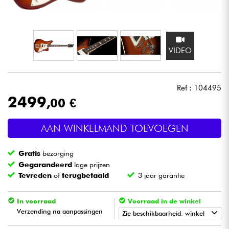
Hoofdtelefoon
Microfoon
VIDEO
DJ
Ref : 104495
Live Sound
2499
,00 €
Licht
AAN WINKELMAND TOEVOEGEN
Drums & percussie
Gratis
bezorging
Gegarandeerd
lage prijzen
Blaasinstrument
Tevreden
of
terugbetaald
3 jaar garantie
Viool & Quatuor
In voorraad
Voorraad in de winkel
Verzending na aanpassingen
Zie beschikbaarheid. winkel
Kinderen