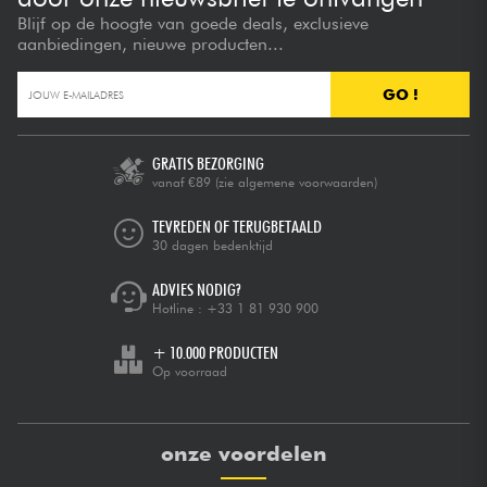
Blijf op de hoogte van goede deals, exclusieve
aanbiedingen, nieuwe producten...
GO !
GRATIS BEZORGING
vanaf €89
(zie algemene voorwaarden)
TEVREDEN OF TERUGBETAALD
30 dagen bedenktijd
ADVIES NODIG?
Hotline :
+33 1 81 930 900
+ 10.000 PRODUCTEN
Op voorraad
onze voordelen