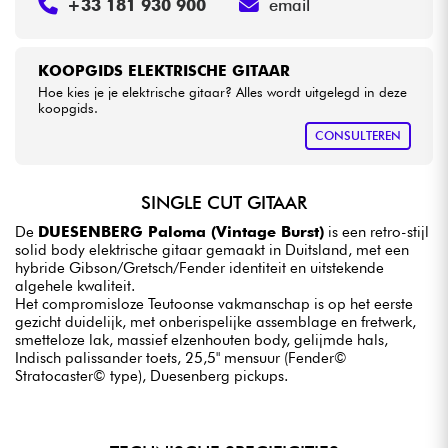
+33 181 930 900
email
KOOPGIDS ELEKTRISCHE GITAAR
Hoe kies je je elektrische gitaar? Alles wordt uitgelegd in deze
koopgids.
CONSULTEREN
SINGLE CUT GITAAR
De
DUESENBERG Paloma (Vintage Burst)
is een retro-stijl
solid body elektrische gitaar gemaakt in Duitsland, met een
hybride Gibson/Gretsch/Fender identiteit en uitstekende
algehele kwaliteit.
Het compromisloze Teutoonse vakmanschap is op het eerste
gezicht duidelijk, met onberispelijke assemblage en fretwerk,
smetteloze lak, massief elzenhouten body, gelijmde hals,
Indisch palissander toets, 25,5" mensuur (Fender©
Stratocaster© type), Duesenberg pickups.