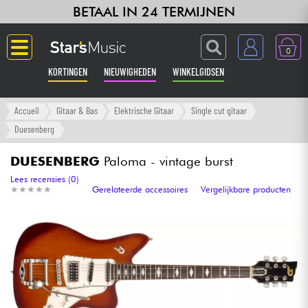
BETAAL IN 24 TERMIJNEN
0
KORTINGEN
NIEUWIGHEDEN
WINKELGIDSEN
Langue
Accueil
Gitaar & Bas
Elektrische Gitaar
Single cut gitaar
Duesenberg
Gitaar & Bas
DUESENBERG
Paloma - vintage burst
Versterker & Effecten
Lees recensies (0)
★
★
★
★
★
★
★
★
★
★
Gerelateerde accessoires
Vergelijkbare producten
Toetsenbord & Piano
Synths & samplers
Home-studio