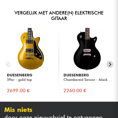
VERGELIJK MET ANDERE(N) ELEKTRISCHE
GITAAR
DUESENBERG
DUESENBERG
59er - gold top
Chambered Senior - black
2699.00 €
2260.00 €
Mis niets
door onze nieuwsbrief te ontvangen