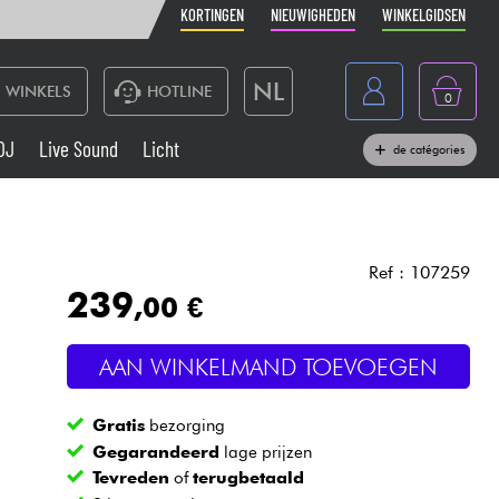
KORTINGEN
NIEUWIGHEDEN
WINKELGIDSEN
NL
WINKELS
HOTLINE
0
France
DJ
Live Sound
Licht
de catégories
Belgique
Toetsenbord & Piano
België
Hoofdtelefoon
España
Ref : 107259
239
,00 €
Deutschland
Live Sound
English
AAN WINKELMAND TOEVOEGEN
Blaasinstrument
Gratis
bezorging
Kabels & toebehoren
Gegarandeerd
lage prijzen
Tevreden
of
terugbetaald