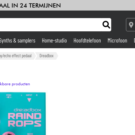
AAL IN 24 TERMIJNEN
Synths & samplers
Home-studio
Hoofdtelefoon
Microfoon
Versterker & Effecten
y/echo effect pedaal
Dreadbox
Home-studio
ijkbare producten
DJ
Drums & percussie
Kinderen