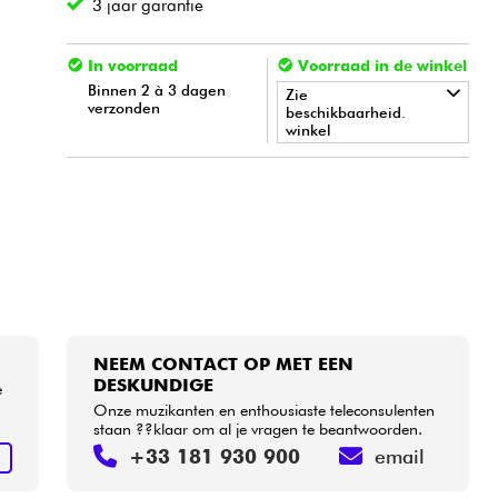
3 jaar garantie
In voorraad
Voorraad in de winkel
Binnen 2 à 3 dagen
Zie
verzonden
beschikbaarheid.
winkel
•
LA PÉDALE BY
Star
'
S
Music
•
Star
'
S
Music
LYON
NEEM CONTACT OP MET EEN
DESKUNDIGE
e
Onze muzikanten en enthousiaste teleconsulenten
staan ??klaar om al je vragen te beantwoorden.
+33 181 930 900
email
N