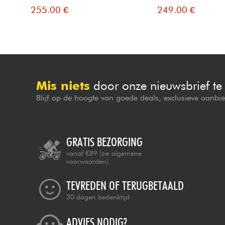
255.00 €
249.00 €
Mis niets
door onze nieuwsbrief t
Blijf op de hoogte van goede deals, exclusieve aanbi
GRATIS BEZORGING
vanaf €89
(zie algemene
voorwaarden)
TEVREDEN OF TERUGBETAALD
30 dagen bedenktijd
ADVIES NODIG?