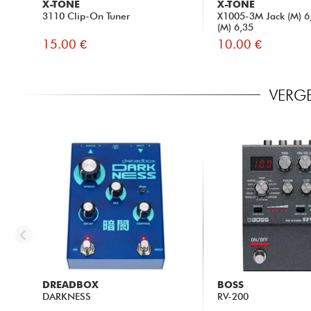
X-TONE
X-TONE
3110 Clip-On Tuner
X1005-3M Jack (M) 6,
(M) 6,35
15.00 €
10.00 €
VERGE
DREADBOX
BOSS
DARKNESS
RV-200