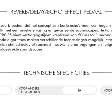
REVERB/DELAY/ECHO EFFECT PEDAAL
/reverb pedaal dat het concept van korte echo's naar een hoger n
 elk met een unieke ervaring en gevarieerde soundscapes. Je kunt
DROPS biedt vertragingstijden variërend van 50 ms tot 1 seconde
lende algoritmes maken verschillende toepassingen mogelijk: sta
itch-shifted delay of ruismachine. Met stereo-ingangen en -uitg
 uitgestrekte soundscapes.
TECHNISCHE SPECIFICITIES
VOOR ANDERE
JA
VOOR
INSTRUMENTEN