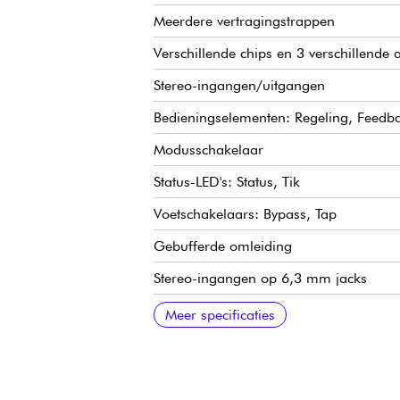
Meerdere vertragingstrappen
Verschillende chips en 3 verschillende
Stereo-ingangen/uitgangen
Bedieningselementen: Regeling, Feedbac
Modusschakelaar
Status-LED's: Status, Tik
Voetschakelaars: Bypass, Tap
Gebufferde omleiding
Stereo-ingangen op 6,3 mm jacks
Stereo-uitgangen op 6,3 mm jack
Aansluiting voor netvoeding via 2,1 x 5
Geen batterijvoeding mogelijk
Optionele 9 V DC voeding niet meegele
Stroomverbruik: 220 mA
Afmetingen (B x D x H): 100 x 140 x 
Gewicht: 535 g
Gemaakt in Griekenland
Meer specificaties