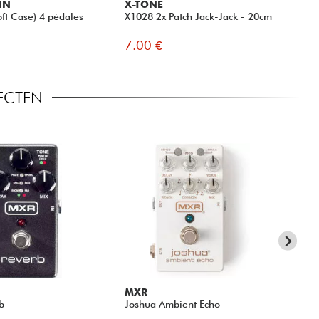
IN
X-TONE
ft Case) 4 pédales
X1028 2x Patch Jack-Jack - 20cm
7.00 €
FECTEN
MXR
EA
b
Joshua Ambient Echo
Dis
Re