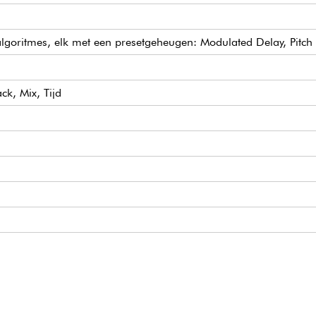
 algoritmes, elk met een presetgeheugen: Modulated Delay, Pitch
k, Mix, Tijd
,5 mm cilindrische stekker, negatieve polariteit binnenin
verd (artikelnr. 409939)
56 mm