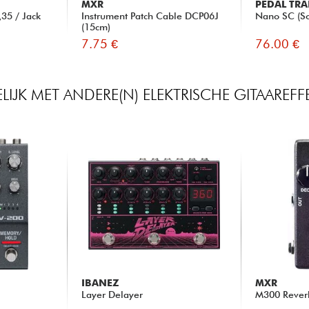
MXR
PEDAL TRA
35 / Jack
Instrument Patch Cable DCP06J
Nano SC (So
(15cm)
7.75 €
76.00 €
LIJK MET ANDERE(N) ELEKTRISCHE GITAAREF
IBANEZ
MXR
Layer Delayer
M300 Rever