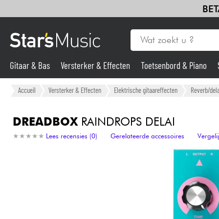
BET
Gitaar & Bas
Versterker & Effecten
Toetsenbord & Piano
Gitaar & Bas
Accueil
Versterker & Effecten
Elektrische gitaareffecten
Reverb/dela
Synths & samplers
DREADBOX
RAINDROPS DELAI
★
★
★
★
★
★
★
★
★
★
Lees recensies (0)
Gerelateerde accessoires
Vergel
Microfoon
Licht
Viool & Quatuor