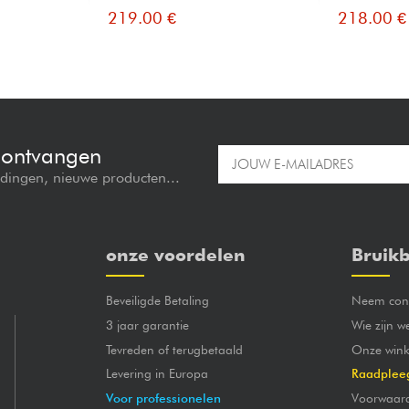
219.00 €
218.00 €
e ontvangen
edingen, nieuwe producten...
onze voordelen
Bruikb
Beveiligde Betaling
Neem cont
3 jaar garantie
Wie zijn w
Tevreden of terugbetaald
Onze wink
Levering in Europa
Raadplee
Voor professionelen
Voorwaar