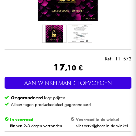
Hoofdtelefoon
Microfoon
DJ
Live Sound
Ref : 111572
17
,10 €
Licht
AAN WINKELMAND TOEVOEGEN
Drums & percussie
Gegarandeerd
lage prijzen
Blaasinstrument
Alleen tegen productiedefect gegarandeerd
Viool & Quatuor
In voorraad
Voorraad in de winkel
Binnen 2-3 dagen verzonden
Niet verkrijgbaar in de winkel
Kinderen