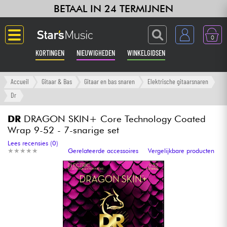
BETAAL IN 24 TERMIJNEN
0
KORTINGEN
NIEUWIGHEDEN
WINKELGIDSEN
Langue
Accueil
Gitaar & Bas
Gitaar en bas snaren
Elektrische gitaarsnaren
Dr
Gitaar & Bas
DR
DRAGON SKIN+ Core Technology Coated
Wrap 9-52 - 7-snarige set
Versterker & Effecten
Lees recensies (0)
★
★
★
★
★
★
★
★
★
★
Gerelateerde accessoires
Vergelijkbare producten
Toetsenbord & Piano
Synths & samplers
Home-studio