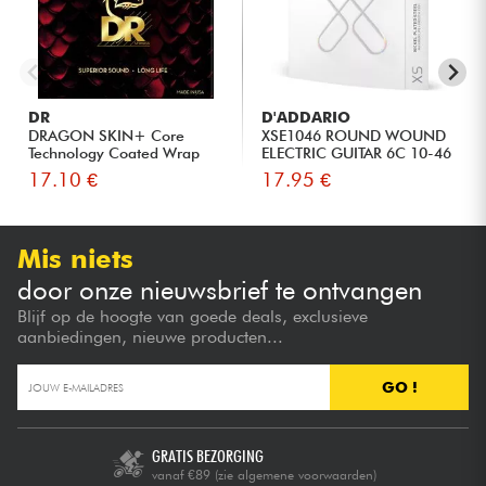
DR
D'ADDARIO
DRAGON SKIN+ Core
XSE1046 ROUND WOUND
Technology Coated Wrap
ELECTRIC GUITAR 6C 10-46
10-56
17.10 €
17.95 €
Mis niets
door onze nieuwsbrief te ontvangen
Blijf op de hoogte van goede deals, exclusieve
aanbiedingen, nieuwe producten...
GO !
GRATIS BEZORGING
vanaf €89
(zie algemene voorwaarden)