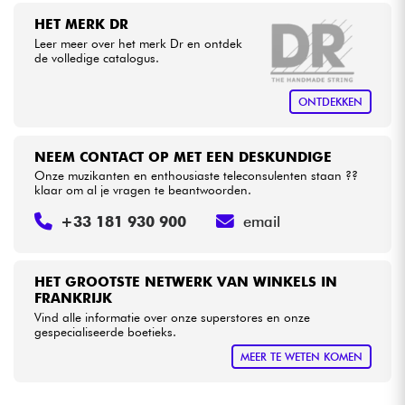
HET MERK DR
Leer meer over het merk Dr en ontdek
Kabels & toebehoren
de volledige catalogus.
HiFi
ONTDEKKEN
Sets
NEEM CONTACT OP MET EEN DESKUNDIGE
Onze muzikanten en enthousiaste teleconsulenten staan ??
Bekijk onze merken
klaar om al je vragen te beantwoorden.
+33 181 930 900
email
HET GROOTSTE NETWERK VAN WINKELS IN
FRANKRIJK
Vind alle informatie over onze superstores en onze
gespecialiseerde boetieks.
MEER TE WETEN KOMEN