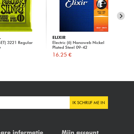
L
ELIXIR
D'
 SET) 3221 Regular
Electric (6) Nanoweb Nickel
NY
6
Plated Steel 09-42
Reg
16.25 €
16
IK SCHRIJF ME IN
are informatie
Mijn account