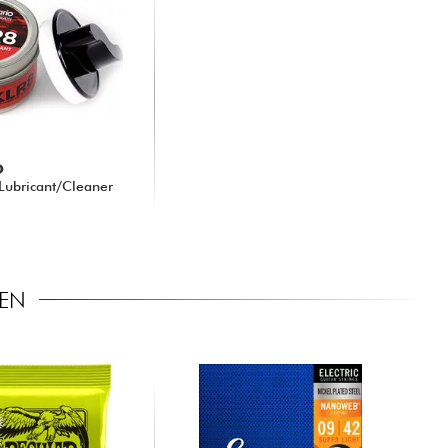
O
 Lubricant/Cleaner
REN