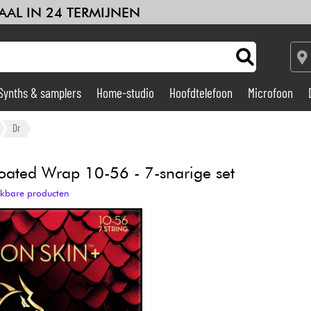
AAL IN 24 TERMIJNEN
Synths & samplers
Home-studio
Hoofdtelefoon
Microfoon
Versterker & Effecten
Dr
Home-studio
ed Wrap 10-56 - 7-snarige set
ijkbare producten
DJ
Drums & percussie
Kinderen