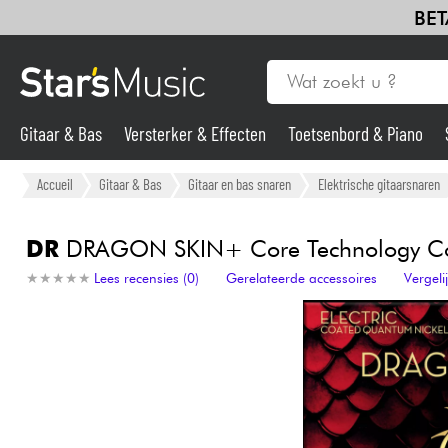
BET
Gitaar & Bas
Versterker & Effecten
Toetsenbord & Piano
Gitaar & Bas
Accueil
Gitaar & Bas
Gitaar en bas snaren
Elektrische gitaarsnaren
Synths & samplers
DR
DRAGON SKIN+ Core Technology Coat
★
★
★
★
★
★
★
★
★
★
Lees recensies (0)
Gerelateerde accessoires
Vergel
Microfoon
Licht
Viool & Quatuor