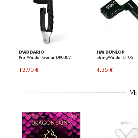
D'ADDARIO
JIM DUNLOP
Pro-Winder Guitar DP0002
StringWinder B105
12.90 €
4.35 €
VE