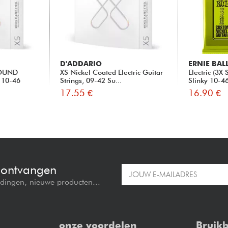
D'ADDARIO
ERNIE BAL
OUND
XS Nickel Coated Electric Guitar
Electric (3X
 10-46
Strings, 09-42 Su...
Slinky 10-4
17.55 €
16.90 €
e ontvangen
edingen, nieuwe producten...
onze voordelen
Bruikb