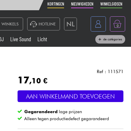
KORTINGEN
NIEUWIGHEDEN
WINKELGIDSEN
NL
WINKELS
HOTLINE
0
France
DJ
Live Sound
Licht
de catégories
Belgique
Toetsenbord & Piano
België
Hoofdtelefoon
España
Ref : 111571
17
,10 €
Deutschland
Live Sound
English
AAN WINKELMAND TOEVOEGEN
Blaasinstrument
Gegarandeerd
lage prijzen
Kabels & toebehoren
Alleen tegen productiedefect gegarandeerd