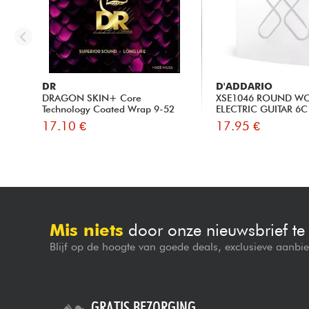
DR
D'ADDARIO
DRAGON SKIN+ Core
XSE1046 ROUND W
Technology Coated Wrap 9-52
ELECTRIC GUITAR 6C
17.10 €
17.95 €
Mis niets
door onze nieuwsbrief t
Blijf op de hoogte van goede deals, exclusieve aanbi
GRATIS BEZORGING