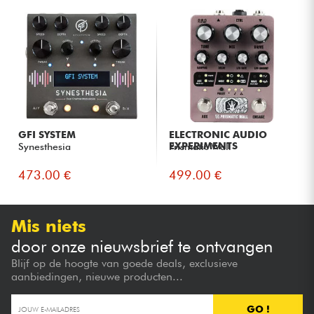
GFI SYSTEM
ELECTRONIC AUDIO
EXPERIMENTS
Synesthesia
Prismatic Wall
473.00 €
499.00 €
Mis niets
door onze nieuwsbrief te ontvangen
Blijf op de hoogte van goede deals, exclusieve
aanbiedingen, nieuwe producten...
GO !