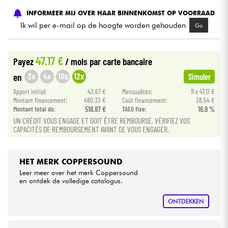
INFORMEER MIJ OVER HAAR BINNENKOMST OP VOORRAAD
Kabels & toebehoren
Ik wil per e-mail op de hoogte worden gehouden
Go
HiFi
47.17 €
Payez
/ mois
par carte bancaire
3x
4x
10x
12x
en
Simuler
Sets
Apport initial:
43.67 €
Mensualités:
11 x 47.17 €
Montant financement:
480.33 €
Coût financement:
38.54 €
Bekijk onze merken
Montant total dù:
518.87 €
TAEG fixe:
16.9 %
UN CRÉDIT VOUS ENGAGE ET DOIT ÊTRE REMBOURSÉ. VÉRIFIEZ VOS
CAPACITÉS DE REMBOURSEMENT AVANT DE VOUS ENGAGER.
HET MERK COPPERSOUND
Leer meer over het merk Coppersound
en ontdek de volledige catalogus.
ONTDEKKEN