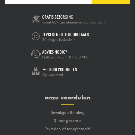
GRATIS BEZORGING
vanaf €89
(zie algemene voorwaarden)
TEVREDEN OF TERUGBETAALD
30 dagen bedenktijd
ADVIES NODIG?
Hotline :
+33 1 81 930 900
+ 10.000 PRODUCTEN
Op voorraad
onze voordelen
Beveiligde Betaling
3 jaar garantie
Tevreden of terugbetaald