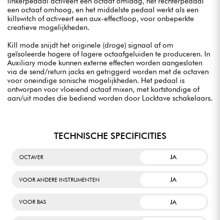
linkerpedaal activeert een octaaf omlaag, het rechterpedaal
een octaaf omhoog, en het middelste pedaal werkt als een
killswitch of activeert een aux-effectloop, voor onbeperkte
creatieve mogelijkheden.
Kill mode snijdt het originele (droge) signaal af om
geïsoleerde hogere of lagere octaafgeluiden te produceren. In
Auxiliary mode kunnen externe effecten worden aangesloten
via de send/return jacks en getriggerd worden met de octaven
voor oneindige sonische mogelijkheden. Het pedaal is
ontworpen voor vloeiend octaaf mixen, met kortstondige of
aan/uit modes die bediend worden door Locktave schakelaars.
TECHNISCHE SPECIFICITIES
JA
OCTAVER
JA
VOOR ANDERE INSTRUMENTEN
JA
VOOR BAS