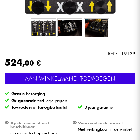
Hoofdtelefoon
Microfoon
DJ
Ref : 119139
Live Sound
524
,00 €
Licht
AAN WINKELMAND TOEVOEGEN
Drums & percussie
Gratis
bezorging
Gegarandeerd
lage prijzen
Blaasinstrument
Tevreden
of
terugbetaald
3 jaar garantie
Viool & Quatuor
Op dit moment niet
Voorraad in de winkel
beschikbaar
Niet verkrijgbaar in de winkel
neem contact op met ons
Kinderen