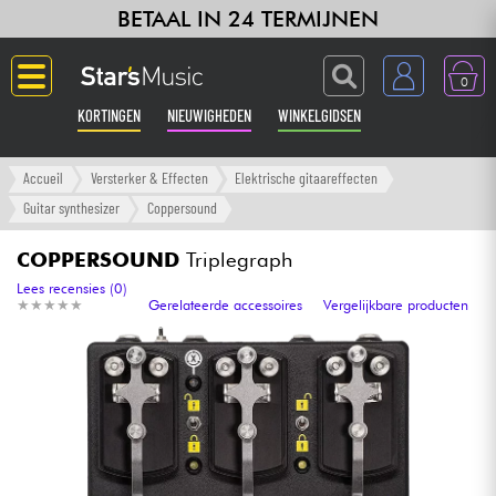
BETAAL IN 24 TERMIJNEN
0
KORTINGEN
NIEUWIGHEDEN
WINKELGIDSEN
Langue
Accueil
Versterker & Effecten
Elektrische gitaareffecten
Guitar synthesizer
Coppersound
Gitaar & Bas
COPPERSOUND
Triplegraph
Versterker & Effecten
Lees recensies (0)
★
★
★
★
★
★
★
★
★
★
Gerelateerde accessoires
Vergelijkbare producten
Toetsenbord & Piano
Synths & samplers
Home-studio