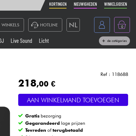
KORTINGEN
NIEUWIGHEDEN
WINKELGIDSEN
NL
WINKELS
HOTLINE
0
France
DJ
Live Sound
Licht
de catégories
Belgique
Toetsenbord & Piano
België
Hoofdtelefoon
España
Ref : 118688
218
,00 €
Deutschland
Live Sound
English
AAN WINKELMAND TOEVOEGEN
Blaasinstrument
Gratis
bezorging
Kabels & toebehoren
Gegarandeerd
lage prijzen
Tevreden
of
terugbetaald