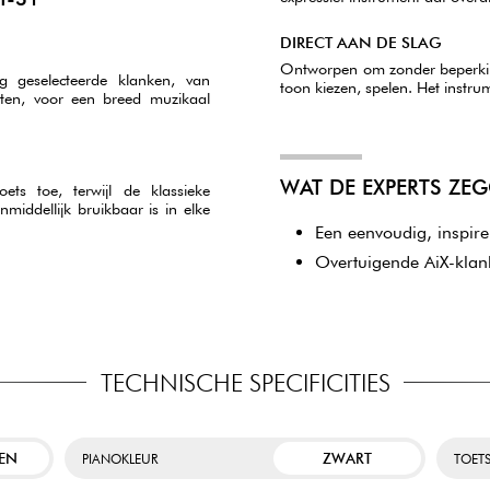
DIRECT AAN DE SLAG
Ontworpen om zonder beperking
g geselecteerde klanken, van
toon kiezen, spelen. Het instrum
enten, voor een breed muzikaal
WAT DE EXPERTS ZE
ts toe, terwijl de klassieke
middellijk bruikbaar is in elke
Een eenvoudig, inspire
Overtuigende AiX-klan
TECHNISCHE SPECIFICITIES
SEN
ZWART
PIANOKLEUR
TOET