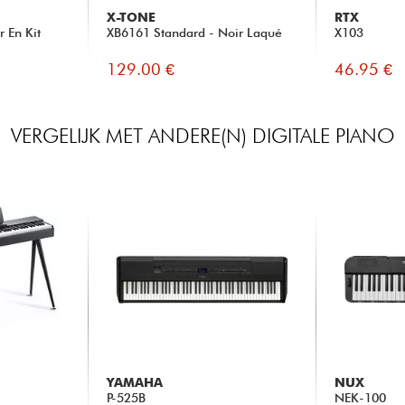
X-TONE
RTX
r En Kit
XB6161 Standard - Noir Laqué
X103
129.00 €
46.95 €
VERGELIJK MET ANDERE(N) DIGITALE PIANO
YAMAHA
NUX
P-525B
NEK-100