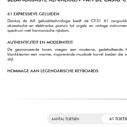
61 EXPRESSIEVE GELUIDEN
Dankzij de AiX geluidstechnologie biedt de CT-S1 61 zorgvuldi
akoestische en elektrische piano's tot orgels en vintage instrum
spectrum met harmonische rijkdom.
AUTHENTICITEIT EN MODERNITEIT
De geavanceerde tonen voegen een moderne, gedetailleerde toe
klankkleuren een warme, inspirerende muzikale korrel bieden die on
stijl.
HOMMAGE AAN LEGENDARISCHE KEYBOARDS
61 TOET
AANTAL TOETSEN