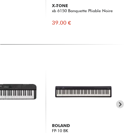
X-TONE
X-
xb 6150 Banquette Pliable Noire
XH
St
39.00 €
44
ROLAND
Y
FP-10 BK
P-