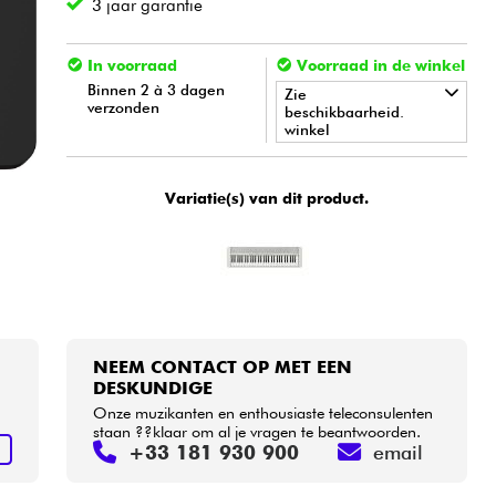
3 jaar garantie
In voorraad
Voorraad in de winkel
Binnen 2 à 3 dagen
Zie
verzonden
beschikbaarheid.
winkel
•
Star
'
S
Music
LILLE
Variatie(s) van dit product.
•
Star
'
S
Music
PARIS
NEEM CONTACT OP MET EEN
DESKUNDIGE
j
Onze muzikanten en enthousiaste teleconsulenten
staan ??klaar om al je vragen te beantwoorden.
+33 181 930 900
email
N