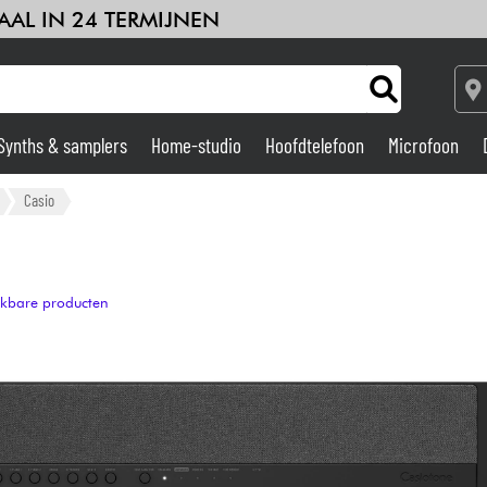
AAL IN 24 TERMIJNEN
Synths & samplers
Home-studio
Hoofdtelefoon
Microfoon
Versterker & Effecten
Casio
Home-studio
ijkbare producten
DJ
Drums & percussie
Kinderen