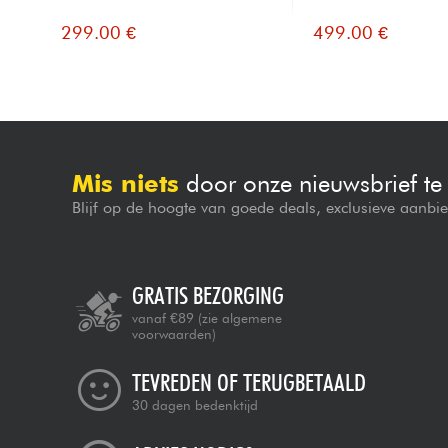
299.00 €
499.00 €
Mis niets
door onze nieuwsbrief t
Blijf op de hoogte van goede deals, exclusieve aanbi
GRATIS BEZORGING
vanaf €89
(zie algemene
voorwaarden)
TEVREDEN OF TERUGBETAALD
30 dagen bedenktijd