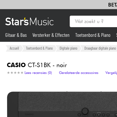
BET
Gitaar & Bas
Versterker & Effecten
Toetsenbord & Piano
Gitaar & Bas
Accueil
Toetsenbord & Piano
Digitale piano
Draagbaar digitale piano
Synths & samplers
CASIO
CT-S1BK - noir
★
★
★
★
★
★
★
★
★
★
Lees recensies (0)
Gerelateerde accessoires
Vergel
Microfoon
Licht
Viool & Quatuor