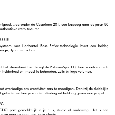
s erfgoed, waaronder de Casiotone 201, een knipoog naar de jaren 80
uthentieke retro-texturen.
ESSIE
systeem met Horizontal Bass Reflex-technologie levert een helder,
evige, dynamische bas.
dt het stereobeeld uit, terwijl de Volume-Sync EQ functie automatisch
helderheid en impact te behouden, zelfs bij lage volumes.
het overbodige om creativiteit aan te moedigen. Dankzij de duidelijke
ot geluiden en kun je zonder afleiding uitdrukking geven aan je spel.
EG
T-S1 past gemakkelijk in je huis, studio of onderweg. Het is een
al mee naartoe gaat met jouw ideeën.