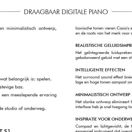
DRAAGBAAR DIGITALE PIANO
n minimalistisch ontwerp,
Iconische tonen vieren Casio'
en de roots van het merk voor a
REALISTISCHE GELUIDSIMPR
Het geïntegreerde luidspreker
gebalanceerd geluid met een st
INTELLIGENTE EFFECTEN
Het surround sound effect brei
wat belangrijk is: spelen.
lage en hoge tonen aanpast om 
stevige bas.
MINIMALISTISCH ONTWERP
r een meeslepende ervaring
Het slanke ontwerp elimineert 
interface heb je snel toegang t
de studio of onderweg.
INSPIRATIE VOOR ONDERW
Compact en lichtgewicht, de C
T-S1
expressief instrument dat over