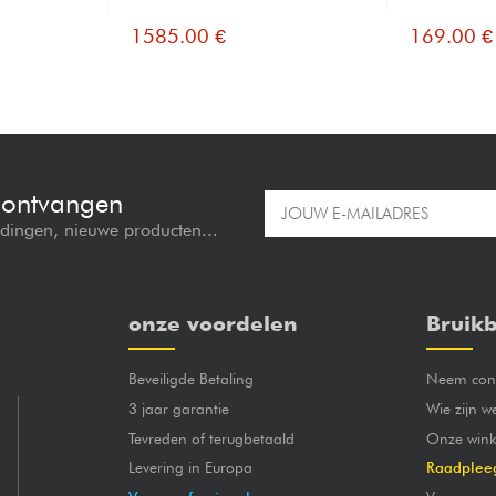
1585.00 €
169.00 €
e ontvangen
edingen, nieuwe producten...
onze voordelen
Bruikb
Beveiligde Betaling
Neem cont
3 jaar garantie
Wie zijn w
Tevreden of terugbetaald
Onze wink
Levering in Europa
Raadplee