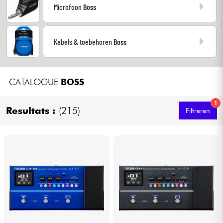
Microfoon
Boss
Kabels & toebehoren
Kabels & toebehoren
Boss
HiFi
Sets
CATALOGUE
BOSS
Bekijk onze merken
1
Resultats :
(215)
Filtreren