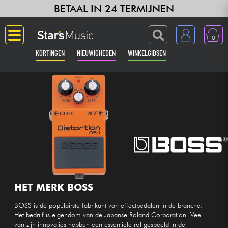
BETAAL IN 24 TERMIJNEN
0
KORTINGEN
NIEUWIGHEDEN
WINKELGIDSEN
Langue
Gitaar & Bas
Versterker & Effecten
Toetsenbord & Piano
Synths & samplers
HET MERK BOSS
BOSS is de populairste fabrikant van effectpedalen in de branche.
Home-studio
Het bedrijf is eigendom van de Japanse Roland Corporation. Veel
van zijn innovaties hebben een essentiële rol gespeeld in de