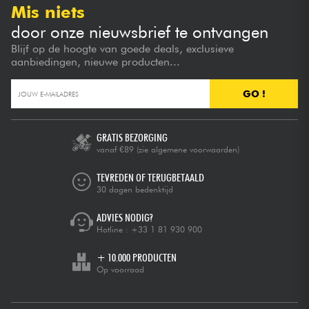
Mis niets
door onze nieuwsbrief te ontvangen
Blijf op de hoogte van goede deals, exclusieve
aanbiedingen, nieuwe producten...
GO !
GRATIS BEZORGING
vanaf €89
(zie algemene voorwaarden)
TEVREDEN OF TERUGBETAALD
30 dagen bedenktijd
ADVIES NODIG?
Hotline :
+33 1 81 930 900
+ 10.000 PRODUCTEN
Op voorraad