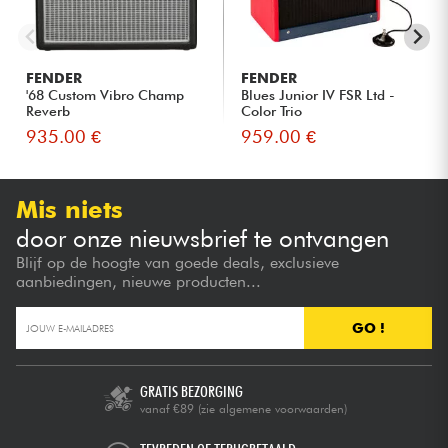
FENDER
FENDER
'68 Custom Vibro Champ
Blues Junior IV FSR Ltd -
Reverb
Color Trio
935.00 €
959.00 €
Mis niets
door onze nieuwsbrief te ontvangen
Blijf op de hoogte van goede deals, exclusieve
aanbiedingen, nieuwe producten...
GO !
GRATIS BEZORGING
vanaf €89
(zie algemene voorwaarden)