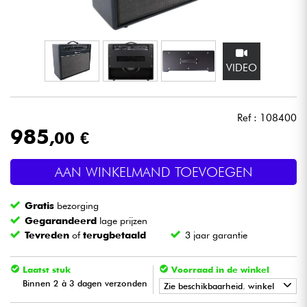
Hoofdtelefoon
Microfoon
VIDEO
DJ
Ref : 108400
Live Sound
985
,00 €
Licht
AAN WINKELMAND TOEVOEGEN
Drums & percussie
Gratis
bezorging
Gegarandeerd
lage prijzen
Blaasinstrument
Tevreden
of
terugbetaald
3 jaar garantie
Viool & Quatuor
Laatst stuk
Voorraad in de winkel
Binnen 2 à 3 dagen verzonden
Zie beschikbaarheid. winkel
Kinderen