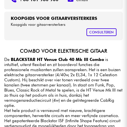
KOOPGIDS VOOR GITAARVERSTERKERS
Koopgids voor gitaarversterkers
CONSULTEREN
COMBO VOOR ELEKTRISCHE GITAAR
De
BLACKSTAR HT Venue Club 40 Mk III Combo
is
intuïtief, uiterst flexibel en zit boordevol functies die
professionele muzikanten zullen aanspreken. Het is een buizen
elektrische gitaarversterker (4/40w, 2x EL34, 1x 12 Celestion
Custom). Hij beschikt over vier tonen verdeeld over twee
kanalen (twee stemmen per kanaal). In staat om Funk, Pop,
Blues, Classic Rock of Metal te spelen, is de HT Venue Mk III net
zo thuis op het podium als in huis, dankzij het
vermogensreductiecircuit (4w) en de geïntegreerde CabRig
optie.
Het hele product is vernieuwd met nieuwe, krachtigere
componenten, herwerkte circuits en meer verfijnde cosmetica.
Het gepatenteerde Blackstar ISF (Infinite Shape Feature) circuit
vertienvoudigt de mogelijkheden door het toongedrag van