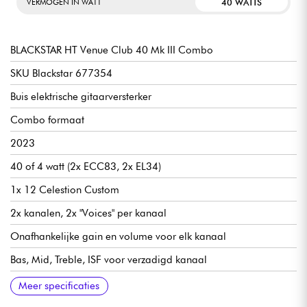
40 WATTS
VERMOGEN IN WATT
BLACKSTAR HT Venue Club 40 Mk III Combo
SKU Blackstar 677354
Buis elektrische gitaarversterker
Combo formaat
2023
40 of 4 watt (2x ECC83, 2x EL34)
1x 12 Celestion Custom
2x kanalen, 2x "Voices" per kanaal
Onafhankelijke gain en volume voor elk kanaal
Bas, Mid, Treble, ISF voor verzadigd kanaal
Bas, Treble voor helder kanaal
Hoofdvolume
Volume galm
Vermogensreductiecircuit (tot 10% van maximaal vermogen)
Emulatie van Blackstar CabRig speakerkasten en microfoons
Seriële effectenlus
Aansluitingen: zie afbeeldingen
24 kg
588 x 480 x 260 mm
Optionele FS-14 "Voices" voetschakelaar
Engelse handleiding: https://rb.gy/8rf3i
Meer specificaties
via minischakelaar
(USB-C, XLR, Jack 6.35)