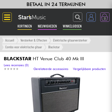
BETAAL IN 24 TERMIJNEN
0
KORTINGEN
NIEUWIGHEDEN
WINKELGIDSEN
Langue
Accueil
Versterker & Effecten
Elektrische gitaarversterker
Combo voor elektrische gitaar
Blackstar
Gitaar & Bas
BLACKSTAR
HT Venue Club 40 Mk III
Versterker & Effecten
Lees recensies (0)
★
★
★
★
★
★
★
★
★
★
Gerelateerde accessoires
Vergelijkbare producten
Toetsenbord & Piano
Synths & samplers
Home-studio