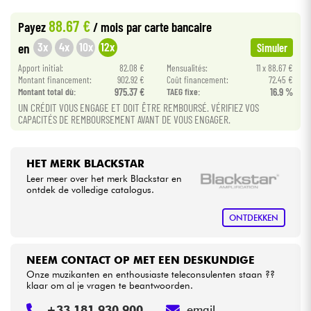
•
Star
'
S
Music
LILLE
88.67 €
Payez
/ mois
par carte bancaire
Kabels & toebehoren
3x
4x
10x
12x
en
Simuler
Apport initial:
82.08 €
Mensualités:
11 x 88.67 €
HiFi
Montant financement:
902.92 €
Coût financement:
72.45 €
Montant total dù:
975.37 €
TAEG fixe:
16.9 %
UN CRÉDIT VOUS ENGAGE ET DOIT ÊTRE REMBOURSÉ. VÉRIFIEZ VOS
Sets
CAPACITÉS DE REMBOURSEMENT AVANT DE VOUS ENGAGER.
Bekijk onze merken
HET MERK BLACKSTAR
Leer meer over het merk Blackstar en
ontdek de volledige catalogus.
ONTDEKKEN
NEEM CONTACT OP MET EEN DESKUNDIGE
Onze muzikanten en enthousiaste teleconsulenten staan ??
klaar om al je vragen te beantwoorden.
+33 181 930 900
email