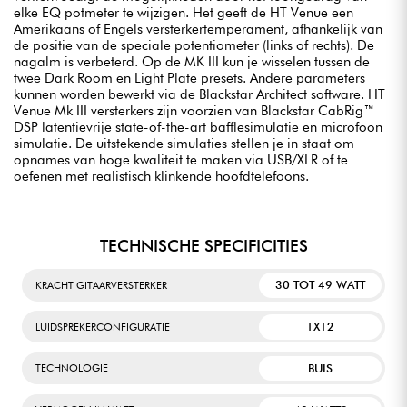
elke EQ potmeter te wijzigen. Het geeft de HT Venue een
Amerikaans of Engels versterkertemperament, afhankelijk van
de positie van de speciale potentiometer (links of rechts). De
nagalm is verbeterd. Op de MK III kun je wisselen tussen de
twee Dark Room en Light Plate presets. Andere parameters
kunnen worden bewerkt via de Blackstar Architect software. HT
Venue Mk III versterkers zijn voorzien van Blackstar CabRig™
DSP latentievrije state-of-the-art bafflesimulatie en microfoon
simulatie. De uitstekende simulaties stellen je in staat om
opnames van hoge kwaliteit te maken via USB/XLR of te
oefenen met realistisch klinkende hoofdtelefoons.
TECHNISCHE SPECIFICITIES
30 TOT 49 WATT
KRACHT GITAARVERSTERKER
1X12
LUIDSPREKERCONFIGURATIE
BUIS
TECHNOLOGIE