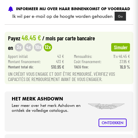
INFORMEER MIJ OVER HAAR BINNENKOMST OP VOORRAAD
Kabels & toebehoren
Ik wil per e-mail op de hoogte worden gehouden
Go
HiFi
46.45 €
Payez
/ mois
par carte bancaire
3x
4x
10x
12x
en
Simuler
Sets
Apport initial:
43 €
Mensualités:
11 x 46.45 €
Montant financement:
473 €
Coût financement:
37.95 €
Bekijk onze merken
Montant total dù:
510.95 €
TAEG fixe:
16.9 %
UN CRÉDIT VOUS ENGAGE ET DOIT ÊTRE REMBOURSÉ. VÉRIFIEZ VOS
CAPACITÉS DE REMBOURSEMENT AVANT DE VOUS ENGAGER.
HET MERK ASHDOWN
Leer meer over het merk Ashdown en
ontdek de volledige catalogus.
ONTDEKKEN