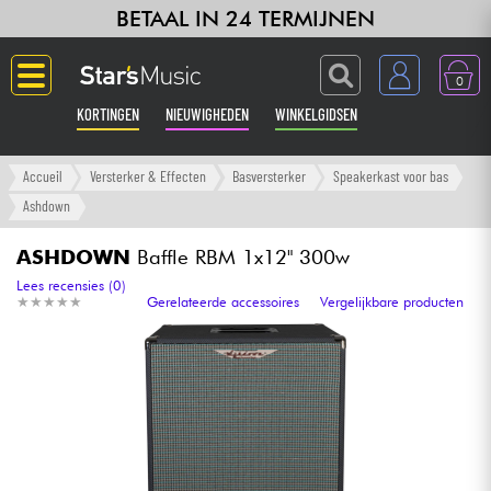
BETAAL IN 24 TERMIJNEN
0
KORTINGEN
NIEUWIGHEDEN
WINKELGIDSEN
Langue
Accueil
Versterker & Effecten
Basversterker
Speakerkast voor bas
Ashdown
Gitaar & Bas
ASHDOWN
Baffle RBM 1x12" 300w
Versterker & Effecten
Lees recensies (0)
★
★
★
★
★
★
★
★
★
★
Gerelateerde accessoires
Vergelijkbare producten
Toetsenbord & Piano
Synths & samplers
Home-studio