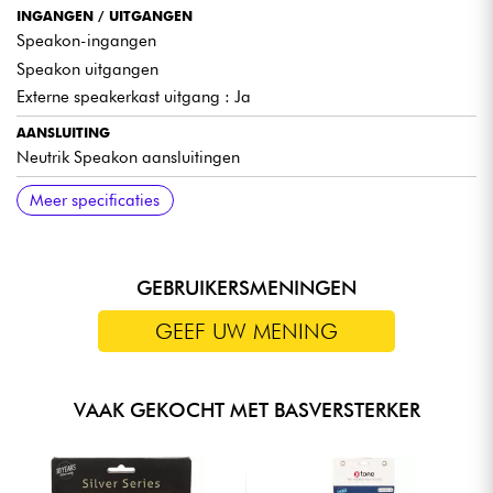
INGANGEN / UITGANGEN
Speakon-ingangen
Speakon uitgangen
Externe speakerkast uitgang : Ja
AANSLUITING
Neutrik Speakon aansluitingen
COMPONENTEN
AFMETINGEN
GEWICHT
Meer specificaties
Neodymium magneet
Afmetingen (mm) : 585 x 465 x 650
15 kg
Verstelbare tweeter
GEBRUIKERSMENINGEN
GEEF UW MENING
VAAK GEKOCHT MET BASVERSTERKER