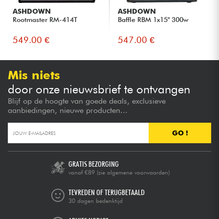
ASHDOWN
ASHDOWN
Rootmaster RM-414T
Baffle RBM 1x15" 300w
549.00 €
547.00 €
Mis niets
door onze nieuwsbrief te ontvangen
Blijf op de hoogte van goede deals, exclusieve
aanbiedingen, nieuwe producten...
GO !
GRATIS BEZORGING
vanaf €89
(zie algemene voorwaarden)
TEVREDEN OF TERUGBETAALD
30 dagen bedenktijd