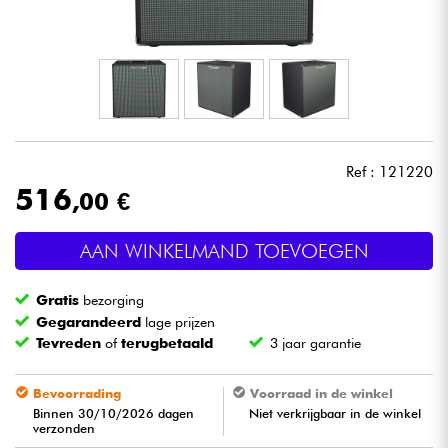
Hoofdtelefoon
Microfoon
DJ
Ref : 121220
Live Sound
516
,00 €
Licht
AAN WINKELMAND TOEVOEGEN
Drums & percussie
Gratis
bezorging
Gegarandeerd
lage prijzen
Blaasinstrument
Tevreden
of
terugbetaald
3 jaar garantie
Viool & Quatuor
Bevoorrading
Voorraad in de winkel
Binnen 30/10/2026 dagen
Niet verkrijgbaar in de winkel
verzonden
Kinderen