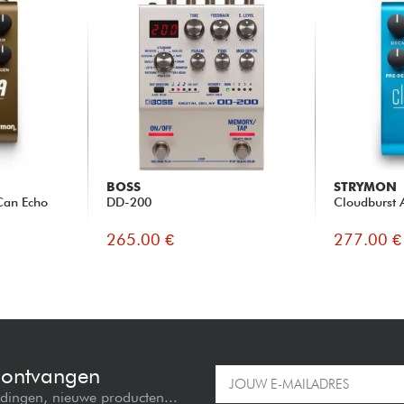
BOSS
STRYMON
Can Echo
DD-200
Cloudburst 
265.00 €
277.00 €
e ontvangen
edingen, nieuwe producten...