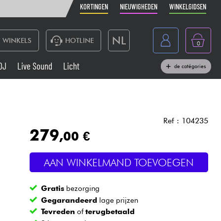
KORTINGEN
NIEUWIGHEDEN
WINKELGIDSEN
NL
WINKELS
HOTLINE
0
France
DJ
Live Sound
Licht
de catégories
Belgique
Toetsenbord & Piano
België
Hoofdtelefoon
España
Ref : 104235
279
,00 €
Deutschland
Live Sound
English
AAN WINKELMAND TOEVOEGEN
Blaasinstrument
Gratis
bezorging
Kabels & toebehoren
Gegarandeerd
lage prijzen
Tevreden
of
terugbetaald