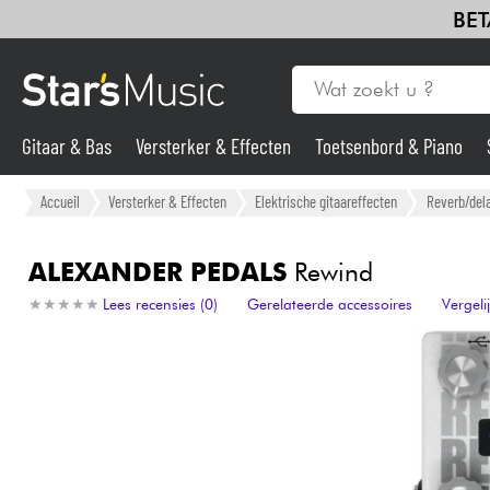
BET
Gitaar & Bas
Versterker & Effecten
Toetsenbord & Piano
Gitaar & Bas
Accueil
Versterker & Effecten
Elektrische gitaareffecten
Reverb/dela
Synths & samplers
ALEXANDER PEDALS
Rewind
★
★
★
★
★
★
★
★
★
★
Lees recensies (0)
Gerelateerde accessoires
Vergel
Microfoon
Licht
Viool & Quatuor