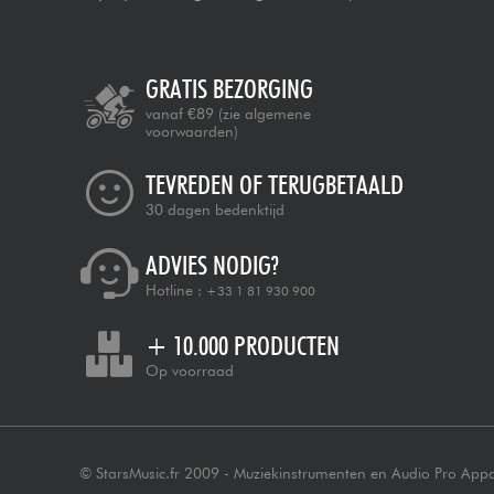
GRATIS BEZORGING
vanaf €89
(zie algemene
voorwaarden)
TEVREDEN OF TERUGBETAALD
30 dagen bedenktijd
ADVIES NODIG?
Hotline :
+33 1 81 930 900
+ 10.000 PRODUCTEN
Op voorraad
© StarsMusic.fr 2009 - Muziekinstrumenten en Audio Pro App