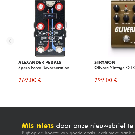
ALEXANDER PEDALS
STRYMON
Space Force Reverberation
Olivera Vintage Oil 
269.00 €
299.00 €
Mis niets
door onze nieuwsbrief t
Blijf op de hoogte van goede deals, exclusieve aanbi