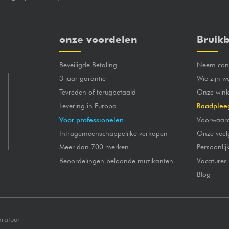
onze voordelen
Bruikb
Beveiligde Betaling
Neem cont
3 jaar garantie
Wie zijn w
Tevreden of terugbetaald
Onze wink
Levering in Europa
Raadplee
Voor professionelen
Voorwaar
Intragemeenschappelijke verkopen
Onze veel
Meer dan 700 merken
Persoonli
Beoordelingen beloonde muzikanten
Vacatures
Blog
aratuur