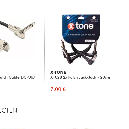
X-TONE
Patch Cable DCP06J
X1028 2x Patch Jack-Jack - 20cm
7.00 €
FECTEN