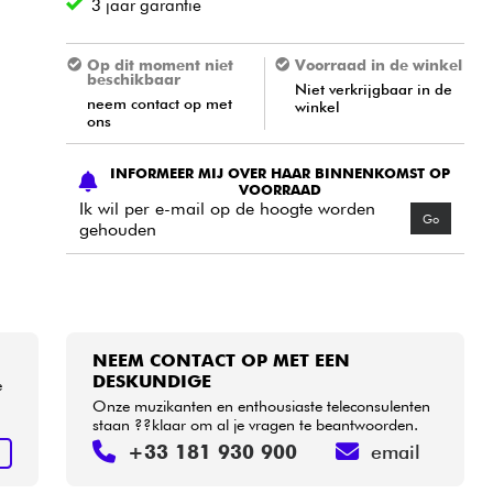
3 jaar garantie
Op dit moment niet
Voorraad in de winkel
beschikbaar
Niet verkrijgbaar in de
neem contact op met
winkel
ons
INFORMEER MIJ OVER HAAR BINNENKOMST OP
VOORRAAD
Ik wil per e-mail op de hoogte worden
Go
gehouden
NEEM CONTACT OP MET EEN
DESKUNDIGE
e
Onze muzikanten en enthousiaste teleconsulenten
staan ??klaar om al je vragen te beantwoorden.
+33 181 930 900
email
N