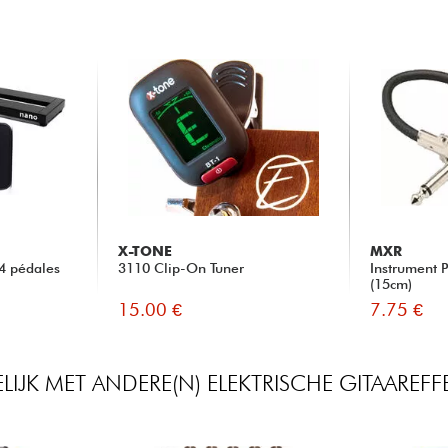
X-TONE
MXR
4 pédales
3110 Clip-On Tuner
Instrument 
(15cm)
15.00 €
7.75 €
LIJK MET ANDERE(N) ELEKTRISCHE GITAAREF