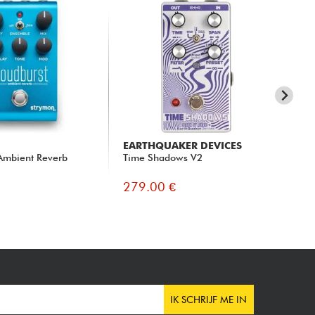
EARTHQUAKER DEVICES
UN
Ambient Reverb
Time Shadows V2
UA
Re
279.00 €
29
IK SCHRIJF ME IN