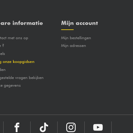
are informatie
Mijn account
act met ons op
Mijn bestellingen
e ?
Mijn adressen
els
g onze koopgidsen
den
gestelde vragen bekijken
jke gegevens