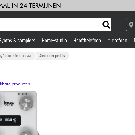
AAL IN 24 TERMIJNEN
Synths & samplers
Home-studio
Hoofdtelefoon
Microfoon
Versterker & Effecten
y/echo effect pedaal
Alexander pedals
Home-studio
ijkbare producten
DJ
Drums & percussie
Kinderen