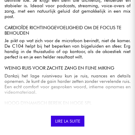
definitie toe. Je krijgt een stem die dichterbij, helderder en
stabieler is. Ideaal voor podcasts, streaming, voice-overs of
zang, met een natuurlijk geluid dat gemakkelijk in een mix
past.
CARDIOÏDE RICHTINGGEVOELIGHEID OM DE FOCUS TE
BEHOUDEN
Je pikt op wat zich voor de microfoon bevindt, niet de kamer.
De C104 helpt bij het beperken van bijgeluiden en sfeer. Erg
handig in de thuisstudio of op kantoor, als de akoestiek niet
perfect is en je een helder resultaat wilt.
WEINIG RUIS VOOR ZACHTE ZANG EN FIJNE MIKING
Dankzij het lage ruisniveau kun je ruis, nuances en details
opnemen. Je kunt de gain harder zetten zonder vervelende ruis.
Een echt comfort voor gesproken woord, intieme opnames en
videomateriaal.
HOOG DYNAMISCH BEREIK EN HOGE SPL
De C104 kan krachtige bronnen aan zonder merkbare
vervorming. Je kunt van een zachte stem naar een energieke
LIRE LA SUITE
elektrische gitaar gaan zonder van microfoon te wisselen.
Praktisch als je meerdere bronnen opneemt met één model.