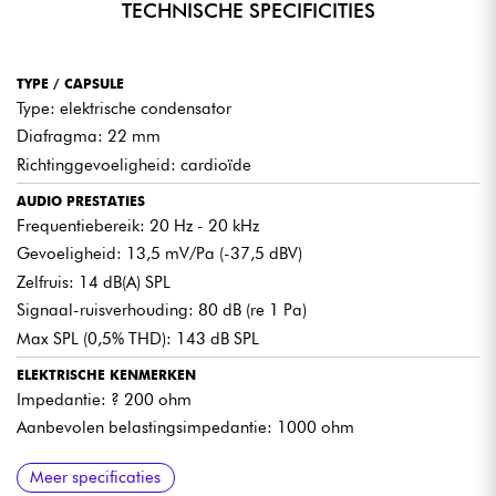
TECHNISCHE SPECIFICITIES
TRANSFORMATORLOZE FET ELEKTRONICA
Het geoptimaliseerde FET-circuit zorgt voor een snelle, zuivere
weergave. Je behoudt transiënten en helderheid, zonder
hardheid. Het resultaat blijft consistent, of je nu opneemt,
TYPE / CAPSULE
uitzendt of videoconfereert.
Type: elektrische condensator
Diafragma: 22 mm
DUURZAAM EN VERANTWOORD ONTWERP
Richtinggevoeligheid: cardioïde
100% gerecycled metalen behuizing (PIR) en recyclebare
verpakking. U kiest voor een microfoon die ontworpen is om
AUDIO PRESTATIES
lang mee te gaan, met een milieuvriendelijkere aanpak,
Frequentiebereik: 20 Hz - 20 kHz
zonder dat dit ten koste gaat van de geluidskwaliteit.
Gevoeligheid: 13,5 mV/Pa (-37,5 dBV)
Zelfruis: 14 dB(A) SPL
Signaal-ruisverhouding: 80 dB (re 1 Pa)
WAT WE LEUK VINDEN / WAT WE MOETEN
Max SPL (0,5% THD): 143 dB SPL
WETEN
ELEKTRISCHE KENMERKEN
Zeer zuiver, gedetailleerd en flatteus geluid, vooral bij
Impedantie: ? 200 ohm
zang
Aanbevolen belastingsimpedantie: 1000 ohm
Effectieve cardioïde om kameratmosfeer te beperken
Weinig ruis, handig voor zachte stemmen en close miking
AFMETINGEN EN GEWICHT
AANBEVOLEN GEBRUIK
INHOUD VAN DE DOOS
Meer specificaties
Lengte : 158 mm
Muziek opnemen
C104 microfoon
Hoge SPL-niveaus, veelzijdig voor studiogebruik en