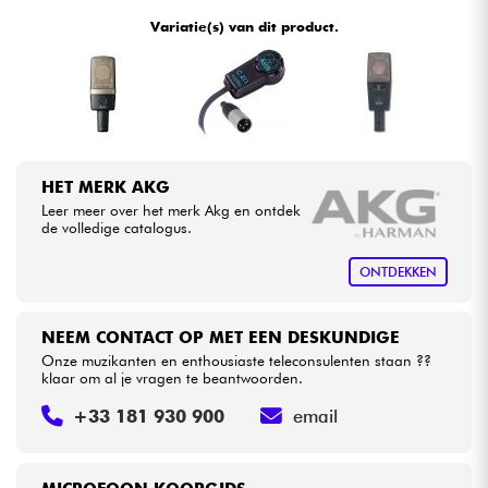
•
Star
'
S
Music
BORDEAUX
Variatie(s) van dit product.
•
Star
'
S
Music
LILLE
Kabels & toebehoren
•
Star
'
S
Music
LYON
HiFi
•
Star
'
S
Music
PARIS
Sets
HET MERK AKG
•
Star
'
S
Music
TOULOUSE
Leer meer over het merk Akg en ontdek
Bekijk onze merken
de volledige catalogus.
ONTDEKKEN
NEEM CONTACT OP MET EEN DESKUNDIGE
Onze muzikanten en enthousiaste teleconsulenten staan ??
klaar om al je vragen te beantwoorden.
+33 181 930 900
email