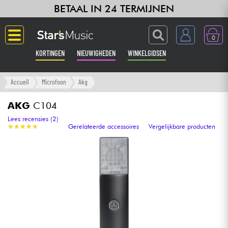
BETAAL IN 24 TERMIJNEN
0
KORTINGEN
NIEUWIGHEDEN
WINKELGIDSEN
Langue
Accueil
Microfoon
Akg
Gitaar & Bas
AKG
C104
Lees recensies (2)
★
★
★
★
★
★
★
★
★
★
Gerelateerde accessoires
Vergelijkbare producten
Versterker & Effecten
Toetsenbord & Piano
Synths & samplers
Home-studio