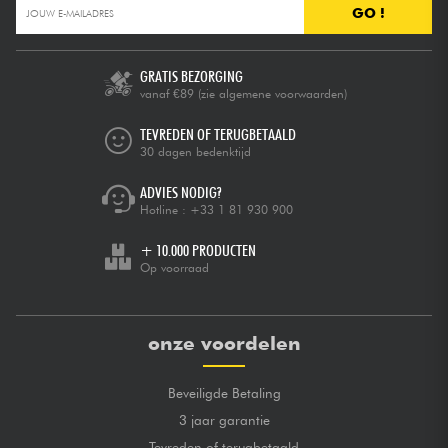
GO !
GRATIS BEZORGING
vanaf €89
(zie algemene voorwaarden)
TEVREDEN OF TERUGBETAALD
30 dagen bedenktijd
ADVIES NODIG?
Hotline :
+33 1 81 930 900
+ 10.000 PRODUCTEN
Op voorraad
onze voordelen
Beveiligde Betaling
3 jaar garantie
Tevreden of terugbetaald