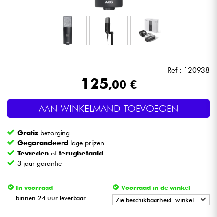
Hoofdtelefoon
Microfoon
DJ
Ref : 120938
125
,00 €
Live Sound
AAN WINKELMAND TOEVOEGEN
Licht
Gratis
bezorging
Drums & percussie
Gegarandeerd
lage prijzen
Tevreden
of
terugbetaald
3 jaar garantie
Blaasinstrument
In voorraad
Voorraad in de winkel
Viool & Quatuor
binnen 24 uur leverbaar
Zie beschikbaarheid. winkel
Kinderen