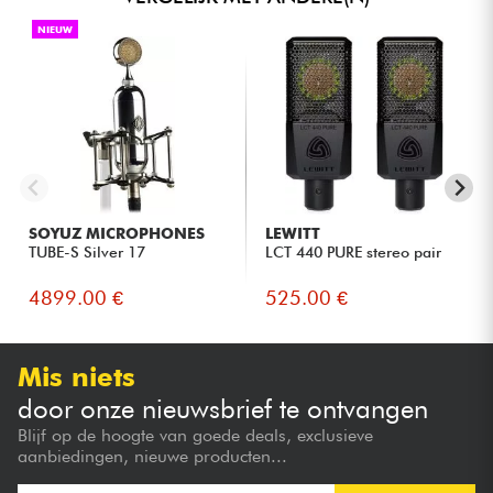
NIEUW
SOYUZ MICROPHONES
LEWITT
TUBE-S Silver 17
LCT 440 PURE stereo pair
4899.00 €
525.00 €
Mis niets
door onze nieuwsbrief te ontvangen
Blijf op de hoogte van goede deals, exclusieve
aanbiedingen, nieuwe producten...