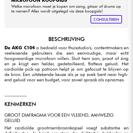
MICROFOON KOOPGIDS
Welke microfoon moet je kopen om zang, gitaar of drums op
te nemen? Alles wordt uitgelegd via deze koopgids!
CONSULTEREN
BESCHRIJVING
De AKG C104
is bedoeld voor thuisstudio's, contentmakers en
veeleisende gebruikers die een eenvoudige, maar echt
hoogwaardige microfoon willen. Sluit hem aan, praat of zing
en je krijgt een helder, gedetailleerd, flatteus geluid. Het
cardioïde pick-up patroon helpt je om gefocust te blijven op
de bron. Een uitstekende keuze als je op zoek bent naar high-
end geluid voor een budget, voor zowel spraak als opnames.
KENMERKEN
GROOT DIAFRAGMA VOOR EEN VLEIEND, AANWEZIG
GELUID
Het cardioïde grootmembraankapsel voegt substantie en