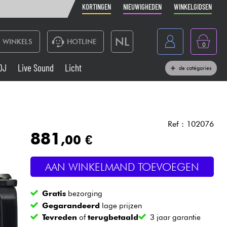
KORTINGEN
NIEUWIGHEDEN
WINKELGIDSEN
NL
WINKELS
HOTLINE
0
France
DJ
Live Sound
Licht
de catégories
Belgique
Toetsenbord & Piano
België
Hoofdtelefoon
España
Ref : 102076
881
,00 €
Deutschland
Live Sound
English
AAN WINKELMAND TOEVOEGEN
Blaasinstrument
Gratis
bezorging
Kabels & toebehoren
Gegarandeerd
lage prijzen
Tevreden
of
terugbetaald
3 jaar garantie