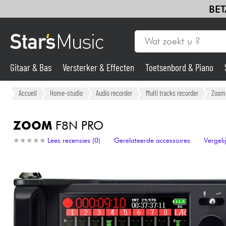
BET
Gitaar & Bas
Versterker & Effecten
Toetsenbord & Piano
Gitaar & Bas
Accueil
Home-studio
Audio recorder
Multi tracks recorder
Zoom
Synths & samplers
ZOOM
F8N PRO
★
★
★
★
★
★
★
★
★
★
Lees recensies (0)
Gerelateerde accessoires
Vergel
Microfoon
Licht
Viool & Quatuor