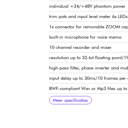
individual +24/+48V phantom power
trim pots and input level meter 6x LEDs
1x connector for removable ZOOM caps
built-in microphone for voice memo
10-channel recorder and mixer
resolution up to 32-bit floating point/
high-pass filter, phase inverter and mi
input delay up to 30ms/10 frames per
BWF-compliant Wav or Mp3 files up to
time code (0.2 ppm accuracy), standar
2x TA-3 line output (+4dBu) and auxili
6 cm colour LCD display with monoc
two SDHC/SDXC card ports up to 1 TB,
three power sources: Hirose 4-pin conne
Zoom AutoMix
Full headphone monitoring (AFL/PFL),
bluethooth and free F8 control app for
8-in/4-out USB audio interface mode
Optional: FRC-8 mixing surface, PCF-
supplied with AD-19 power adapter a
dimensions: 178.2 mm (W) × 140.3 
weight: 960 g (without batteries)
Meer specificaties
TA3 to XLR TXF-8 cables