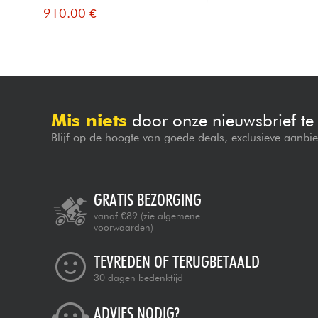
910.00 €
Mis niets
door onze nieuwsbrief t
Blijf op de hoogte van goede deals, exclusieve aanbi
GRATIS BEZORGING
vanaf €89
(zie algemene
voorwaarden)
TEVREDEN OF TERUGBETAALD
30 dagen bedenktijd
ADVIES NODIG?