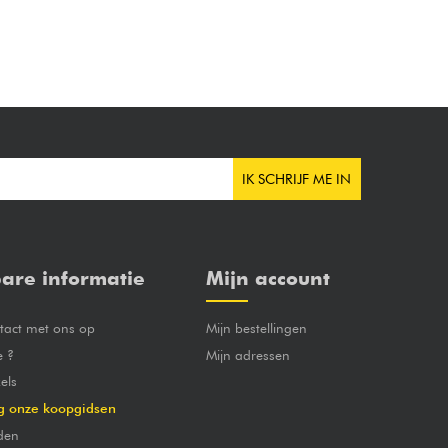
IK SCHRIJF ME IN
are informatie
Mijn account
act met ons op
Mijn bestellingen
e ?
Mijn adressen
els
g onze koopgidsen
den