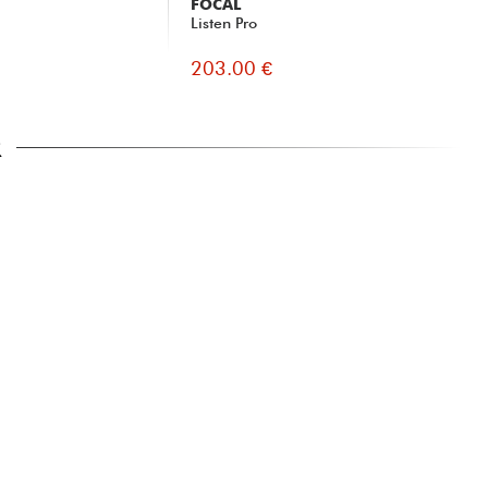
FOCAL
X-
Listen Pro
X20
SI
203.00 €
16
R