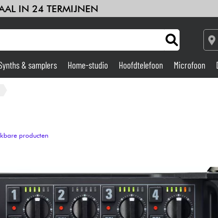
AAL IN 24 TERMIJNEN
Synths & samplers
Home-studio
Hoofdtelefoon
Microfoon
Versterker & Effecten
Home-studio
ijkbare producten
DJ
Drums & percussie
Kinderen