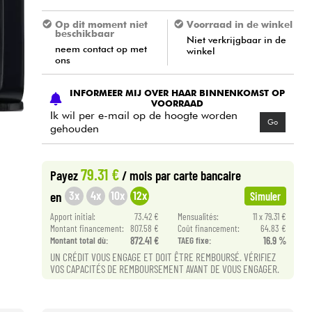
Op dit moment niet
Voorraad in de winkel
beschikbaar
Niet verkrijgbaar in de
neem contact op met
winkel
ons
INFORMEER MIJ OVER HAAR BINNENKOMST OP
VOORRAAD
Ik wil per e-mail op de hoogte worden
Go
gehouden
79.31 €
Payez
/ mois
par carte bancaire
3x
4x
10x
12x
en
Simuler
Apport initial:
73.42 €
Mensualités:
11 x 79.31 €
Montant financement:
807.58 €
Coût financement:
64.83 €
Montant total dù:
872.41 €
TAEG fixe:
16.9 %
UN CRÉDIT VOUS ENGAGE ET DOIT ÊTRE REMBOURSÉ. VÉRIFIEZ
VOS CAPACITÉS DE REMBOURSEMENT AVANT DE VOUS ENGAGER.