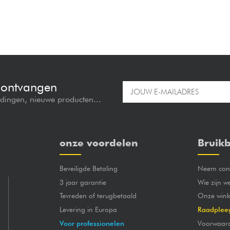
e ontvangen
edingen, nieuwe producten...
onze voordelen
Bruikb
Beveiligde Betaling
Neem cont
3 jaar garantie
Wie zijn w
Tevreden of terugbetaald
Onze wink
Levering in Europa
Raadplee
Voor professionelen
Voorwaar