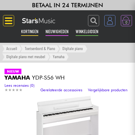
BETAAL IN 24 TERMIJNEN
0
KORTINGEN
NIEUWIGHEDEN
WINKELGIDSEN
Langue
Accueil
Toetsenbord & Piano
Digitale piano
Digitale piano met meubel
Yamaha
Gitaar & Bas
NIEUW
YAMAHA
YDP-S56 WH
Versterker & Effecten
Lees recensies (0)
★
★
★
★
★
★
★
★
★
★
Gerelateerde accessoires
Vergelijkbare producten
Toetsenbord & Piano
Synths & samplers
Home-studio