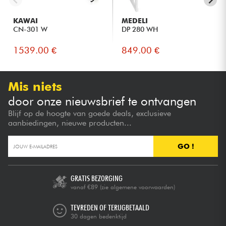
KAWAI
MEDELI
CN-301 W
DP 280 WH
1539.00 €
849.00 €
Mis niets
door onze nieuwsbrief te ontvangen
Blijf op de hoogte van goede deals, exclusieve
aanbiedingen, nieuwe producten...
GO !
GRATIS BEZORGING
vanaf €89
(zie algemene voorwaarden)
TEVREDEN OF TERUGBETAALD
30 dagen bedenktijd