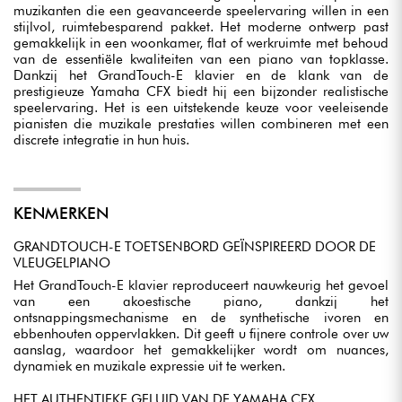
muzikanten die een geavanceerde speelervaring willen in een
stijlvol, ruimtebesparend pakket. Het moderne ontwerp past
gemakkelijk in een woonkamer, flat of werkruimte met behoud
van de essentiële kwaliteiten van een piano van topklasse.
Dankzij het GrandTouch-E klavier en de klank van de
prestigieuze Yamaha CFX biedt hij een bijzonder realistische
speelervaring. Het is een uitstekende keuze voor veeleisende
pianisten die muzikale prestaties willen combineren met een
discrete integratie in hun huis.
KENMERKEN
GRANDTOUCH-E TOETSENBORD GEÏNSPIREERD DOOR DE
VLEUGELPIANO
Het GrandTouch-E klavier reproduceert nauwkeurig het gevoel
van een akoestische piano, dankzij het
ontsnappingsmechanisme en de synthetische ivoren en
ebbenhouten oppervlakken. Dit geeft u fijnere controle over uw
aanslag, waardoor het gemakkelijker wordt om nuances,
dynamiek en muzikale expressie uit te werken.
HET AUTHENTIEKE GELUID VAN DE YAMAHA CFX