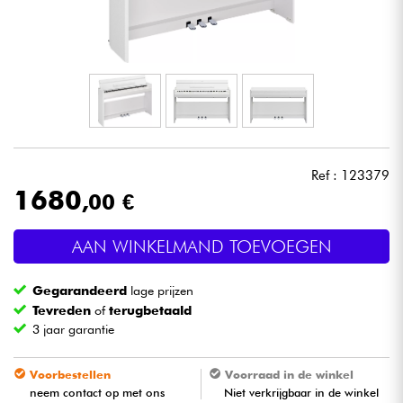
Hoofdtelefoon
Microfoon
DJ
Live Sound
Ref : 123379
1680
,00 €
Licht
AAN WINKELMAND TOEVOEGEN
Drums & percussie
Gegarandeerd
lage prijzen
Blaasinstrument
Tevreden
of
terugbetaald
3 jaar garantie
Viool & Quatuor
Voorbestellen
Voorraad in de winkel
neem contact op met ons
Niet verkrijgbaar in de winkel
Kinderen