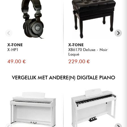
Muziekstudenten die dagelijks willen werken met een
instrument dat kan worden opgewaardeerd.
Gebruikers die willen profiteren van moderne
onderwijstoepassingen dankzij Bluetooth Audio- en MIDI-
aansluitingen.
X-TONE
X-TONE
X-HP1
XB6170 Deluxe - Noir
Laqué
49.00 €
229.00 €
VERGELIJK MET ANDERE(N) DIGITALE PIANO