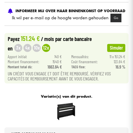
INFORMEER MIJ OVER HAAR BINNENKOMST OP VOORRAAD
Kabels & toebehoren
Ik wil per e-mail op de hoogte worden gehouden
Go
HiFi
151.24 €
Payez
/ mois
par carte bancaire
Sets
3x
4x
10x
12x
en
Simuler
Apport initial:
140 €
Mensualités:
11 x 151.24 €
Bekijk onze merken
Montant financement:
1540 €
Coût financement:
123.64 €
Montant total dù:
1663.64 €
TAEG fixe:
16.9 %
UN CRÉDIT VOUS ENGAGE ET DOIT ÊTRE REMBOURSÉ. VÉRIFIEZ VOS
CAPACITÉS DE REMBOURSEMENT AVANT DE VOUS ENGAGER.
Variatie(s) van dit product.