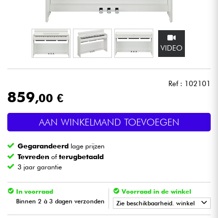
Hoofdtelefoon
Microfoon
VIDEO
DJ
Ref : 102101
Live Sound
859
,00 €
Licht
AAN WINKELMAND TOEVOEGEN
Drums & percussie
Gegarandeerd
lage prijzen
Tevreden
of
terugbetaald
Blaasinstrument
3 jaar garantie
Viool & Quatuor
In voorraad
Voorraad in de winkel
Binnen 2 à 3 dagen verzonden
Zie beschikbaarheid. winkel
Kinderen