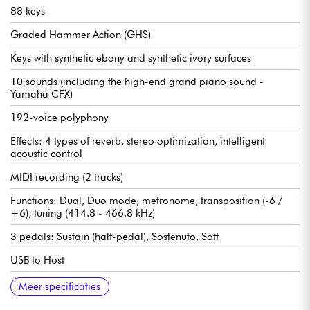
88 keys
Graded Hammer Action (GHS)
Keys with synthetic ebony and synthetic ivory surfaces
10 sounds (including the high-end grand piano sound -
Yamaha CFX)
192-voice polyphony
Effects: 4 types of reverb, stereo optimization, intelligent
acoustic control
MIDI recording (2 tracks)
Functions: Dual, Duo mode, metronome, transposition (-6 /
+6), tuning (414.8 - 466.8 kHz)
3 pedals: Sustain (half-pedal), Sostenuto, Soft
USB to Host
2 headphone outputs on 6.3 mm stereo jack
Speaker system: 2 x 8 Watt
Dimensions (W x D x H): 1353 x 309 x 792 mm (depth with
Weight: 37 kg
Colour: Black
Power supply unit (PA-150) and score "50 Classical Music
Meer specificaties
open cover: 317 mm)
Masterpieces" incl.