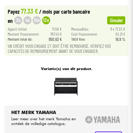
•
Star
'
S
Music
PARIS
77.33 €
Payez
/ mois
par carte bancaire
Kabels & toebehoren
3x
4x
10x
12x
en
Simuler
Apport initial:
71.58 €
Mensualités:
11 x 77.33 €
HiFi
Montant financement:
787.42 €
Coût financement:
63.21 €
Montant total dù:
850.63 €
TAEG fixe:
16.9 %
UN CRÉDIT VOUS ENGAGE ET DOIT ÊTRE REMBOURSÉ. VÉRIFIEZ VOS
Sets
CAPACITÉS DE REMBOURSEMENT AVANT DE VOUS ENGAGER.
Bekijk onze merken
Variatie(s) van dit product.
HET MERK YAMAHA
Leer meer over het merk Yamaha en
ontdek de volledige catalogus.