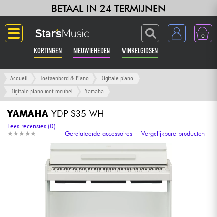
BETAAL IN 24 TERMIJNEN
0
KORTINGEN
NIEUWIGHEDEN
WINKELGIDSEN
Langue
Accueil
Toetsenbord & Piano
Digitale piano
Digitale piano met meubel
Yamaha
Gitaar & Bas
YAMAHA
YDP-S35 WH
Versterker & Effecten
Lees recensies (0)
★
★
★
★
★
★
★
★
★
★
Gerelateerde accessoires
Vergelijkbare producten
Toetsenbord & Piano
Synths & samplers
Home-studio