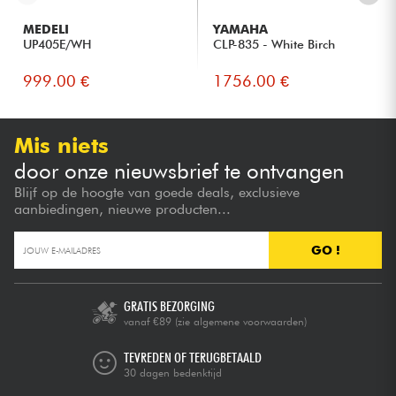
MEDELI
YAMAHA
UP405E/WH
CLP-835 - White Birch
999.00 €
1756.00 €
Mis niets
door onze nieuwsbrief te ontvangen
Blijf op de hoogte van goede deals, exclusieve
aanbiedingen, nieuwe producten...
GO !
GRATIS BEZORGING
vanaf €89
(zie algemene voorwaarden)
TEVREDEN OF TERUGBETAALD
30 dagen bedenktijd