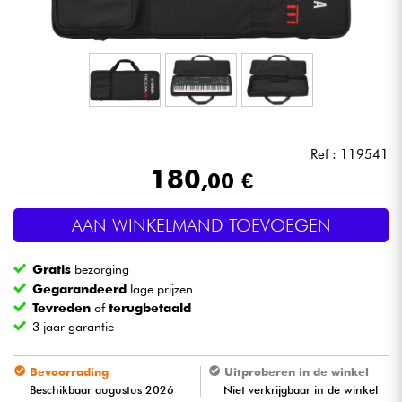
Hoofdtelefoon
Microfoon
DJ
Ref : 119541
Live Sound
180
,00 €
Licht
AAN WINKELMAND TOEVOEGEN
Drums & percussie
Gratis
bezorging
Gegarandeerd
lage prijzen
Blaasinstrument
Tevreden
of
terugbetaald
3 jaar garantie
Viool & Quatuor
Bevoorrading
Uitproberen in de winkel
Beschikbaar augustus 2026
Niet verkrijgbaar in de winkel
Kinderen