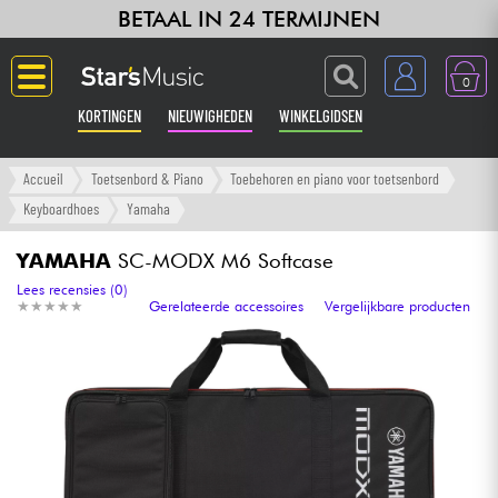
BETAAL IN 24 TERMIJNEN
0
KORTINGEN
NIEUWIGHEDEN
WINKELGIDSEN
Langue
Accueil
Toetsenbord & Piano
Toebehoren en piano voor toetsenbord
Keyboardhoes
Yamaha
Gitaar & Bas
YAMAHA
SC-MODX M6 Softcase
Versterker & Effecten
Lees recensies (0)
★
★
★
★
★
★
★
★
★
★
Gerelateerde accessoires
Vergelijkbare producten
Toetsenbord & Piano
Synths & samplers
Home-studio