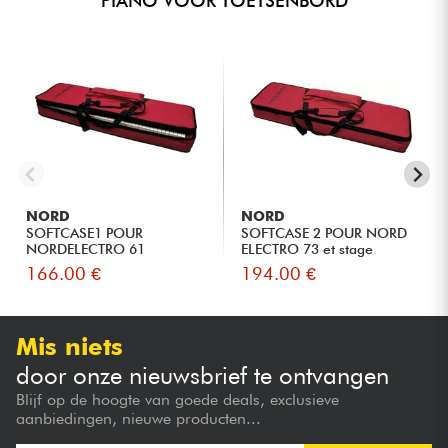
PIANO VOOR TOETSENBORD
NORD
NORD
SOFTCASE1 POUR
SOFTCASE 2 POUR NORD
NORDELECTRO 61
ELECTRO 73 et stage
compact 7...
166.00 €
194.00 €
Mis niets
door onze nieuwsbrief te ontvangen
Blijf op de hoogte van goede deals, exclusieve
aanbiedingen, nieuwe producten...