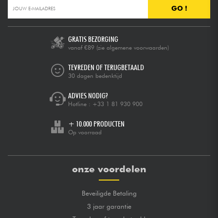
GO !
GRATIS BEZORGING
vanaf €89
(zie algemene voorwaarden)
TEVREDEN OF TERUGBETAALD
30 dagen bedenktijd
ADVIES NODIG?
Hotline :
+33 1 81 930 900
+ 10.000 PRODUCTEN
Op voorraad
onze voordelen
Beveiligde Betaling
3 jaar garantie