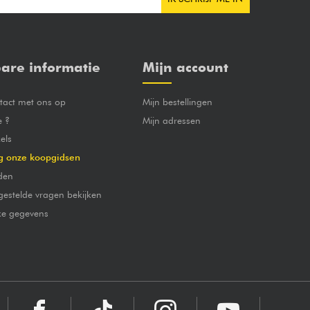
are informatie
Mijn account
act met ons op
Mijn bestellingen
e ?
Mijn adressen
els
g onze koopgidsen
den
gestelde vragen bekijken
jke gegevens