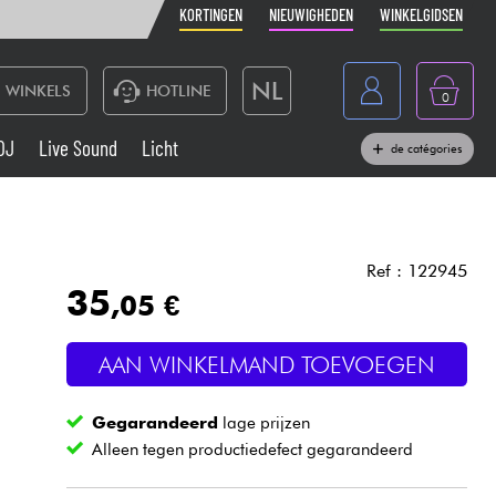
KORTINGEN
NIEUWIGHEDEN
WINKELGIDSEN
NL
WINKELS
HOTLINE
0
France
DJ
Live Sound
Licht
de catégories
Belgique
Toetsenbord & Piano
België
Hoofdtelefoon
España
Ref : 122945
35
,05 €
Deutschland
Live Sound
English
AAN WINKELMAND TOEVOEGEN
Blaasinstrument
Gegarandeerd
lage prijzen
Kabels & toebehoren
Alleen tegen productiedefect gegarandeerd