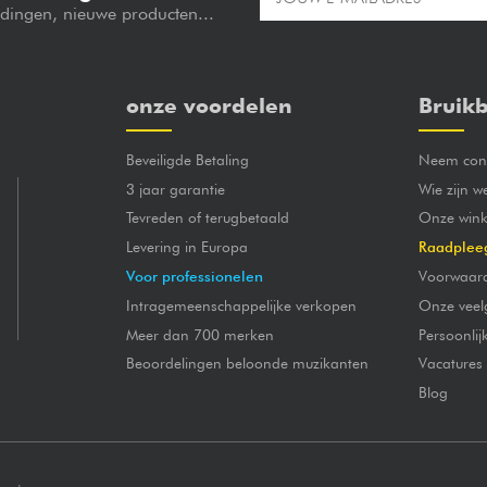
edingen, nieuwe producten...
onze voordelen
Bruikb
Beveiligde Betaling
Neem cont
3 jaar garantie
Wie zijn w
Tevreden of terugbetaald
Onze wink
Levering in Europa
Raadplee
Voor professionelen
Voorwaar
Intragemeenschappelijke verkopen
Onze veel
Meer dan 700 merken
Persoonli
Beoordelingen beloonde muzikanten
Vacatures
Blog