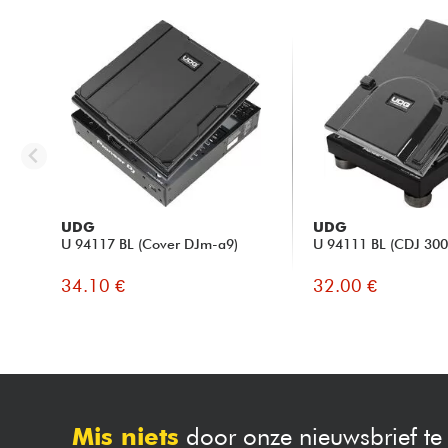
UDG
UDG
U 94117 BL (Cover DJm-a9)
U 94111 BL (CDJ 300
34.10 €
32.00 €
Mis niets
door onze nieuwsbrief t