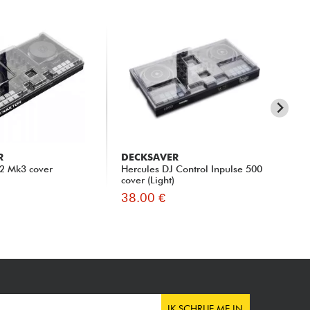
R
DECKSAVER
DE
S2 Mk3 cover
Hercules DJ Control Inpulse 500
Pio
cover (Light)
Edi
38.00 €
34
IK SCHRIJF ME IN