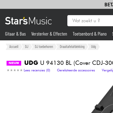
BET
Gitaar & Bas
Versterker & Effecten
Toetsenbord & Piano
Gitaar & Bas
Accueil
DJ
DJ toebehoren
Draaitafelafdekking
Udg
Synths & samplers
UDG
U 94130 BL (Cover CDJ-30
NIEUW
★
★
★
★
★
★
★
★
★
★
Lees recensies (0)
Gerelateerde accessoires
Vergel
Microfoon
Licht
Viool & Quatuor