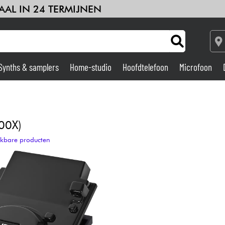
AAL IN 24 TERMIJNEN
Synths & samplers
Home-studio
Hoofdtelefoon
Microfoon
Versterker & Effecten
Home-studio
00X)
ijkbare producten
DJ
Drums & percussie
Kinderen