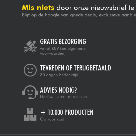
Mis niets
door onze nieuwsbrief t
Blijf op de hoogte van goede deals, exclusieve aanbi
GRATIS BEZORGING
vanaf €89
(zie algemene
voorwaarden)
TEVREDEN OF TERUGBETAALD
30 dagen bedenktijd
ADVIES NODIG?
Hotline :
+33 1 81 930 900
+ 10.000 PRODUCTEN
Op voorraad