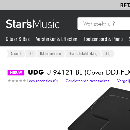
BET
Gitaar & Bas
Versterker & Effecten
Toetsenbord & Piano
Gitaar & Bas
Accueil
DJ
DJ toebehoren
Draaitafelafdekking
Udg
Synths & samplers
UDG
U 94121 BL (Cover DDJ-FL
NIEUW
★
★
★
★
★
★
★
★
★
★
Lees recensies (0)
Gerelateerde accessoires
Vergel
Microfoon
Licht
Viool & Quatuor