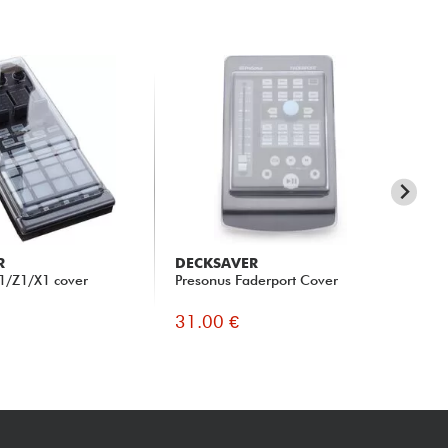
R
DECKSAVER
DE
F1/Z1/X1 cover
Presonus Faderport Cover
Her
& 
31.00 €
28