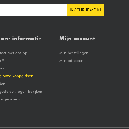
IK SCHRIJF ME IN
are informatie
Mijn account
act met ons op
Mijn bestellingen
e ?
Mijn adressen
els
g onze koopgidsen
den
gestelde vragen bekijken
jke gegevens