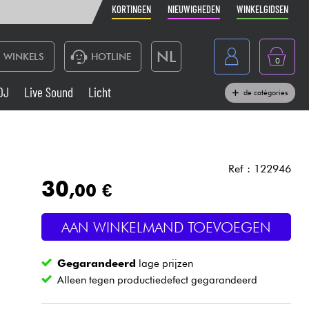
KORTINGEN
NIEUWIGHEDEN
WINKELGIDSEN
NL
WINKELS
HOTLINE
0
France
DJ
Live Sound
Licht
de catégories
Belgique
Toetsenbord & Piano
België
Hoofdtelefoon
España
Ref : 122946
30
,00 €
Deutschland
Live Sound
English
AAN WINKELMAND TOEVOEGEN
Blaasinstrument
Gegarandeerd
lage prijzen
Kabels & toebehoren
Alleen tegen productiedefect gegarandeerd