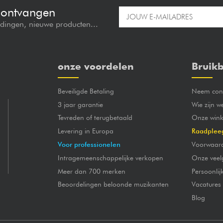
e ontvangen
edingen, nieuwe producten...
onze voordelen
Bruikb
Beveiligde Betaling
Neem cont
3 jaar garantie
Wie zijn w
Tevreden of terugbetaald
Onze wink
Levering in Europa
Raadplee
Voor professionelen
Voorwaar
Intragemeenschappelijke verkopen
Onze veel
Meer dan 700 merken
Persoonli
Beoordelingen beloonde muzikanten
Vacatures
Blog