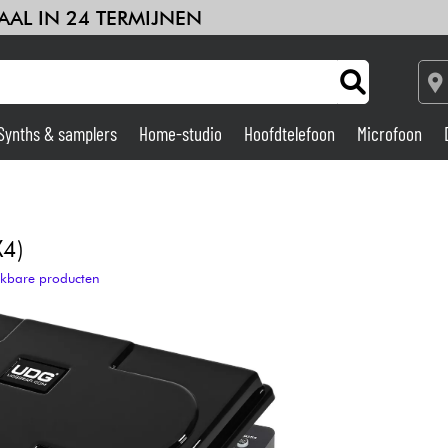
AAL IN 24 TERMIJNEN
Synths & samplers
Home-studio
Hoofdtelefoon
Microfoon
Versterker & Effecten
Home-studio
X4)
ijkbare producten
DJ
Drums & percussie
Kinderen