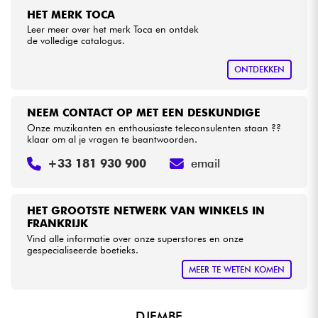
HET MERK TOCA
Leer meer over het merk Toca en ontdek
Kabels & toebehoren
de volledige catalogus.
ONTDEKKEN
HiFi
Sets
NEEM CONTACT OP MET EEN DESKUNDIGE
Onze muzikanten en enthousiaste teleconsulenten staan ??
klaar om al je vragen te beantwoorden.
Bekijk onze merken
+33 181 930 900
email
HET GROOTSTE NETWERK VAN WINKELS IN
FRANKRIJK
Vind alle informatie over onze superstores en onze
gespecialiseerde boetieks.
MEER TE WETEN KOMEN
DJEMBE