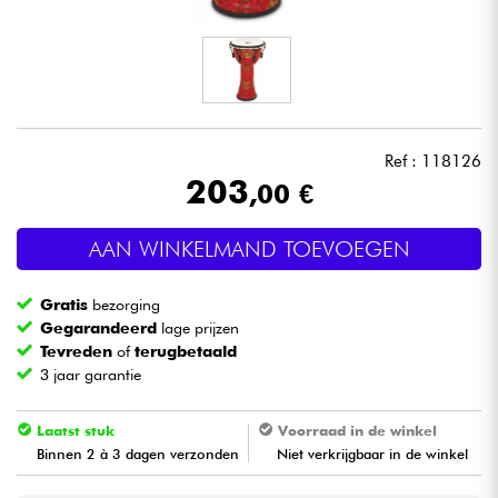
Hoofdtelefoon
Microfoon
DJ
Ref : 118126
203
,00 €
Live Sound
AAN WINKELMAND TOEVOEGEN
Licht
Gratis
bezorging
Drums & percussie
Gegarandeerd
lage prijzen
Tevreden
of
terugbetaald
3 jaar garantie
Blaasinstrument
Laatst stuk
Voorraad in de winkel
Viool & Quatuor
Binnen 2 à 3 dagen verzonden
Niet verkrijgbaar in de winkel
Kinderen