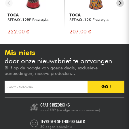
TOCA
TOCA
SFDMX-12RP Freestyle
SFDMX-12K Freestyle
222.00 €
207.00 €
Mis niets
door onze nieuwsbrief te ontvangen
Blijf op de hoogte van goede deals, exclusieve
aanbiedingen, nieuwe producten...
GO !
GRATIS BEZORGING
vanaf €89
(zie algemene voorwaarden)
TEVREDEN OF TERUGBETAALD
30 dagen bedenktijd