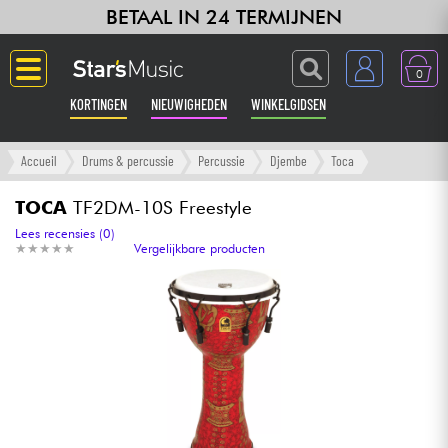
BETAAL IN 24 TERMIJNEN
0
KORTINGEN
NIEUWIGHEDEN
WINKELGIDSEN
Langue
Accueil
Drums & percussie
Percussie
Djembe
Toca
Gitaar & Bas
TOCA
TF2DM-10S Freestyle
Lees recensies (0)
★
★
★
★
★
★
★
★
★
★
Vergelijkbare producten
Versterker & Effecten
Toetsenbord & Piano
Synths & samplers
Home-studio